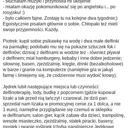
- słuchałam muzyki i przynosiła mi ukojenie
- miałam okazję pokomunikować się po angielsku i... po
rosyjsku! :)
- było całkiem fajne. Zostaję tu na kolejne dwa tygodnie;)
Egoistycznie pisałam głównie o sobie. Chłopaki też mieli
swoje przyjemności. Każdy.
Piotrek: kupił sobie psikawkę na wodę i dwa małe delfinki
na pamiątkę; podobało mu się na pokazie sztuczek fok i
delfinów; dzisiaj z delfinami w wodzie też - również pływał
z delfinem; miał hamburgery, kebaby i inne dobre jedzenie;
siłownię, basen, zjeżdżalnię, kręgle, drinki (bezalkoholowe)
w barze i granie na komputerze (namiętnie gra w jakąś
farmę i śmiejemy się, że codziennie musi wydoić krowy).
Jędrek lubił następujące miejsca lub czynności:
delfinoterapię, lody, budkę z popcornem (gdzie kupował
lizaki a tak przed nią tańczył i czarował, że dziś pan
sprzedał nam lizaka w promocyjnej cenie za 1 dolca, a nie
1 euro), namiętne przyglądanie się czemuś w sklepiku
w delfinarium; salon gier, kącik zabaw dla dzieci, trampolinę,
wesołe miasteczko, zjeżdżalnię, statek piracki, baseny,
mostek i rwanie roślinek (chyba najsilniejsze Jędrkowe