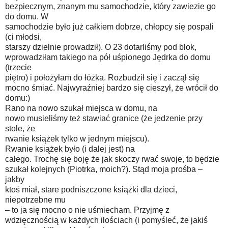
bezpiecznym, znanym mu samochodzie, który zawiezie go
do domu. W
samochodzie było już całkiem dobrze, chłopcy się pospali
(ci młodsi,
starszy dzielnie prowadził). O 23 dotarliśmy pod blok,
wprowadziłam takiego na pół uśpionego Jędrka do domu
(trzecie
piętro) i położyłam do łóżka. Rozbudził się i zaczął się
mocno śmiać. Najwyraźniej bardzo się cieszył, że wrócił do
domu:)
Rano na nowo szukał miejsca w domu, na
nowo musieliśmy też stawiać granice (że jedzenie przy
stole, że
rwanie książek tylko w jednym miejscu).
Rwanie książek było (i dalej jest) na
całego. Trochę się boję że jak skoczy rwać swoje, to będzie
szukał kolejnych (Piotrka, moich?). Stąd moja prośba –
jakby
ktoś miał, stare podniszczone książki dla dzieci,
niepotrzebne mu
– to ja się mocno o nie uśmiecham. Przyjmę z
wdzięcznością w każdych ilościach (i pomyśleć, że jakiś