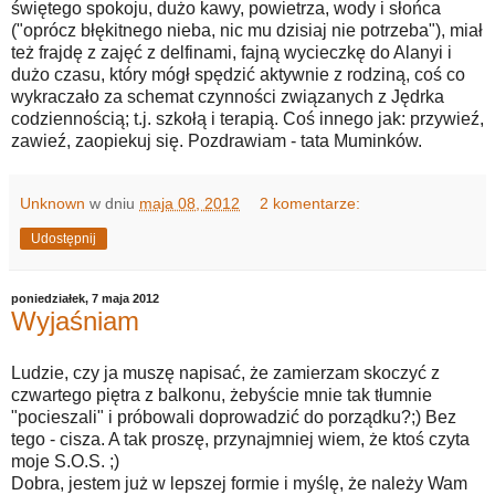
świętego spokoju, dużo kawy, powietrza, wody i słońca
("oprócz błękitnego nieba, nic mu dzisiaj nie potrzeba"), miał
też frajdę z zajęć z delfinami, fajną wycieczkę do Alanyi i
dużo czasu, który mógł spędzić aktywnie z rodziną, coś co
wykraczało za schemat czynności związanych z Jędrka
codziennością; t.j. szkołą i terapią. Coś innego jak: przywieź,
zawieź, zaopiekuj się. Pozdrawiam - tata Muminków.
Unknown
w dniu
maja 08, 2012
2 komentarze:
Udostępnij
poniedziałek, 7 maja 2012
Wyjaśniam
Ludzie, czy ja muszę napisać, że zamierzam skoczyć z
czwartego piętra z balkonu, żebyście mnie tak tłumnie
"pocieszali" i próbowali doprowadzić do porządku?;) Bez
tego - cisza. A tak proszę, przynajmniej wiem, że ktoś czyta
moje S.O.S. ;)
Dobra, jestem już w lepszej formie i myślę, że należy Wam