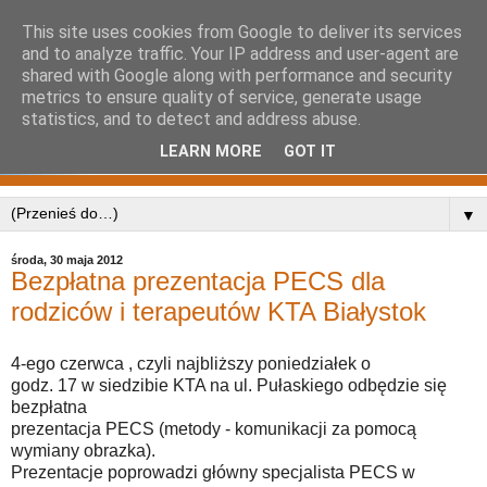
This site uses cookies from Google to deliver its services
and to analyze traffic. Your IP address and user-agent are
shared with Google along with performance and security
metrics to ensure quality of service, generate usage
statistics, and to detect and address abuse.
LEARN MORE
GOT IT
▼
środa, 30 maja 2012
Bezpłatna prezentacja PECS dla
rodziców i terapeutów KTA Białystok
4-ego czerwca , czyli najbliższy poniedziałek o
godz. 17 w siedzibie KTA na ul. Pułaskiego odbędzie się
bezpłatna
prezentacja PECS (metody - komunikacji za pomocą
wymiany obrazka).
Prezentacje poprowadzi główny specjalista PECS w