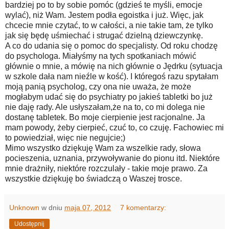
bardziej po to by sobie pomóc (gdzieś te myśli, emocje
wylać), niż Wam. Jestem podła egoistka i już. Więc, jak
chcecie mnie czytać, to w całości, a nie takie tam, że tylko
jak się będę uśmiechać i strugać dzielną dziewczynkę.
A co do udania się o pomoc do specjalisty. Od roku chodzę
do psychologa. Miałyśmy na tych spotkaniach mówić
głównie o mnie, a mówię na nich głównie o Jędrku (sytuacja
w szkole dała nam nieźle w kość). I któregoś razu spytałam
moją panią psycholog, czy ona nie uważa, że może
mogłabym udać się do psychiatry po jakieś tabletki bo już
nie daję rady. Ale usłyszałam,że na to, co mi dolega nie
dostanę tabletek. Bo moje cierpienie jest racjonalne. Ja
mam powody, żeby cierpieć, czuć to, co czuję. Fachowiec mi
to powiedział, więc nie negujcie;)
Mimo wszystko dziękuję Wam za wszelkie rady, słowa
pocieszenia, uznania, przywoływanie do pionu itd. Niektóre
mnie drażniły, niektóre rozczulały - takie moje prawo. Za
wszystkie dziękuję bo świadczą o Waszej trosce.
Unknown
w dniu
maja 07, 2012
7 komentarzy:
Udostępnij