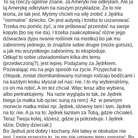
To są rzeczy ogólnie znane. Ja Ameryki nie odkryłam. Ale ja
tą Amerykę odkryłam na naszym przykładzie. Że to nie
teoria, że tak jest. Myśmy chcieli na siłę zrobić z Jędrka
"normalne" dziecko. On jest autystą i trzeba to uszanować.
Trzeba mu pomóc żyć, a nie próbować przerobić na swoje
kopyto (bo się nie da). I trzeba zaakceptować różne jego
dziwactwa (typu rwanie roślinek na mostku) bo jak mu
zabronimy jednego, to znajdzie sobie drugie (może gorsze),
a jak mu wszystkiego zabronimy, to eksploduje.
Odkąd to sobie uświadomiłam kilka dni temu
(przedwczoraj?), jest lepiej. Podążamy za Jędrkiem.
Pozwalając mu na jego sposób na życie. Przyjechał tu
chłopak, został zbombardowany rożnego rodzaju bodźcami i
na każdym kroku słyszał od nas: nie. I to my wybieraliśmy,
co on ma robić. A on też chciał. Więc teraz albo wybiera,
albo pertraktujemy. Na razie wygląda to tak, że Jędrek
biega (a matka lub ojciec suną za nim;) Aż w pewnym
monecie matka mówi np: Jędrek, idziemy tam i tam. Jędrek
na to: nie. A ja na to: Jędrek łaziłam za Tobą, gdzie chciałeś.
Teraz Twoja kolej, idziesz, gdzie ja potrzebuje. I Jędrek
idzie. Dobry dzieciak:)
Bo Jędruś jest dobry i kochany. Ale łatwy w obsłudze nie
jest. I mnie przeraża to, że my nie umiemy temu sprostać. Bo