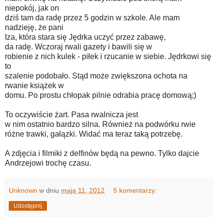
niepokój, jak on
dziś tam da radę przez 5 godzin w szkole. Ale mam
nadzieję, że pani
Iza, która stara się Jędrka uczyć przez zabawę,
da radę. Wczoraj rwali gazety i bawili się w
robienie z nich kulek - piłek i rzucanie w siebie. Jędrkowi się
to
szalenie podobało. Stąd może zwiększona ochota na
rwanie książek w
domu. Po prostu chłopak pilnie odrabia pracę domową;)
To oczywiście żart. Pasa rwalnicza jest
w nim ostatnio bardzo silna. Również na podwórku rwie
różne trawki, gałązki. Widać ma teraz taką potrzebę.
A zdjęcia i filmiki z delfinów będą na pewno. Tylko dajcie
Andrzejowi trochę czasu.
Unknown
w dniu
maja 11, 2012
5 komentarzy:
Udostępnij