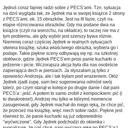
Jędruś coraz fajniej radzi sobie z PECS'ami. Tzn. sytuacja
na dziś wygląda tak, że Jędrek ma w swojej książce 2 strony
z PECS'ami, ok. 15 obrazków. Jest na III fazie, czyli na
etapie różnicowania obrazków. Gdy ma podane dwa na
książce (czyli na wierzchu, na okładce), to raczej nie ma z
tym problemu, ale gdy wybór jest szerszy bywa różnie.
Niemniej coraz częściej Jędrek w realnych sytuacjach
otwiera książkę, szuka właściwego obrazka, wybiera go i
podaje. Takie piękne sceny odbywają się np. na szkolnej
stołówce, gdzie Jędrek PECS'em prosi panie kucharki o
jedzenie i picie. Wczorajsza akcja była dla nas osobiście
zapierająca dech w piersiach. Ja słyszałam ją tylko z
opowieści Andrzeja, ale i tak byłam pod wrażeniem. Otóż
Jędrek zjadł zupę, sam bez sugerowania odniósł swój
talerz, po czym stanął w kolejce po drugie danie i dał pani
PECS'a : jeść. A potem to samo zrobił z kompocikiem: pić (i
to dwukrotnie!). Andrzej mu tylko w którymś momencie
zasugerował, gdy Jędrek machał do niego ręką, że chce pić,
że przecież ma książkę, więc niech sobie radzi. Piękne jest
również to, że panie kucharki są już odpowiednio
"wyćwiczone". Gdy Jędrek podchodzi do okienka i
sygnalizuje, że coś chce, pani wyciąga rękę po PECS'a:)