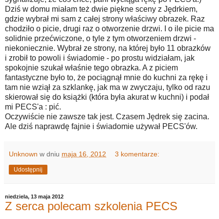
Dziś w domu miałam też dwie piękne sceny z Jędrkiem,
gdzie wybrał mi sam z całej strony właściwy obrazek. Raz
chodziło o picie, drugi raz o otworzenie drzwi. I o ile picie ma
solidnie przećwiczone, o tyle z tym otworzeniem drzwi -
niekoniecznie. Wybrał ze strony, na której było 11 obrazków
i zrobił to powoli i świadomie - po prostu widziałam, jak
spokojnie szukał właśnie tego obrazka. A z piciem
fantastyczne było to, że pociągnął mnie do kuchni za rękę i
tam nie wziął za szklankę, jak ma w zwyczaju, tylko od razu
skierował się do książki (która była akurat w kuchni) i podał
mi PECS'a : pić.
Oczywiście nie zawsze tak jest. Czasem Jędrek się zacina.
Ale dziś naprawdę fajnie i świadomie używał PECS'ów.
Unknown
w dniu
maja 16, 2012
3 komentarze:
Udostępnij
niedziela, 13 maja 2012
Z serca polecam szkolenia PECS