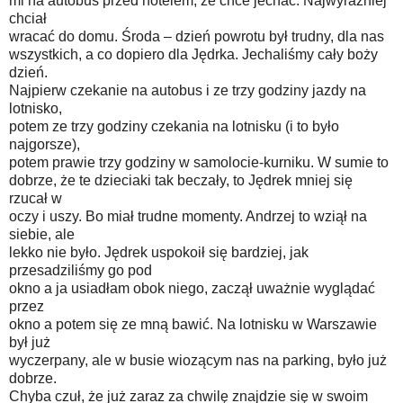
mi na autobus przed hotelem, że chce jechać. Najwyraźniej
chciał
wracać do domu. Środa – dzień powrotu był trudny, dla nas
wszystkich, a co dopiero dla Jędrka. Jechaliśmy cały boży
dzień.
Najpierw czekanie na autobus i ze trzy godziny jazdy na
lotnisko,
potem ze trzy godziny czekania na lotnisku (i to było
najgorsze),
potem prawie trzy godziny w samolocie-kurniku. W sumie to
dobrze, że te dzieciaki tak beczały, to Jędrek mniej się
rzucał w
oczy i uszy. Bo miał trudne momenty. Andrzej to wziął na
siebie, ale
lekko nie było. Jędrek uspokoił się bardziej, jak
przesadziliśmy go pod
okno a ja usiadłam obok niego, zaczął uważnie wyglądać
przez
okno a potem się ze mną bawić. Na lotnisku w Warszawie
był już
wyczerpany, ale w busie wiozącym nas na parking, było już
dobrze.
Chyba czuł, że już zaraz za chwilę znajdzie się w swoim