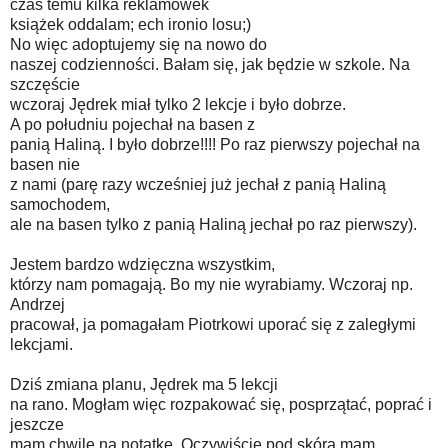
czas temu kilka reklamówek
książek oddalam; ech ironio losu;)
No więc adoptujemy się na nowo do
naszej codzienności. Bałam się, jak będzie w szkole. Na
szczęście
wczoraj Jędrek miał tylko 2 lekcje i było dobrze.
A po południu pojechał na basen z
panią Haliną. I było dobrze!!!! Po raz pierwszy pojechał na
basen nie
z nami (parę razy wcześniej już jechał z panią Haliną
samochodem,
ale na basen tylko z panią Haliną jechał po raz pierwszy).
Jestem bardzo wdzięczna wszystkim,
którzy nam pomagają. Bo my nie wyrabiamy. Wczoraj np.
Andrzej
pracował, ja pomagałam Piotrkowi uporać się z zaległymi
lekcjami.
Dziś zmiana planu, Jędrek ma 5 lekcji
na rano. Mogłam więc rozpakować się, posprzątać, poprać i
jeszcze
mam chwilę na notatkę. Oczywiście pod skórą mam