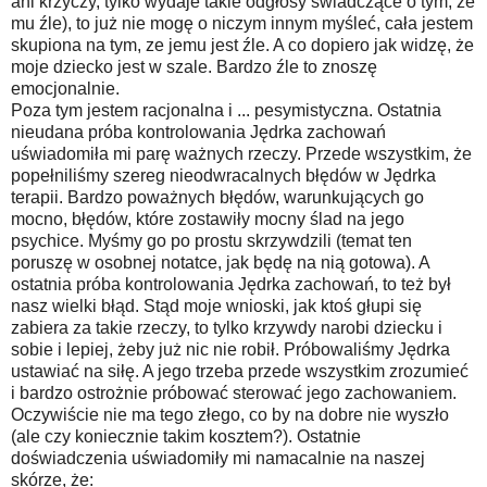
ani krzyczy, tylko wydaje takie odgłosy świadczące o tym, że
mu źle), to już nie mogę o niczym innym myśleć, cała jestem
skupiona na tym, ze jemu jest źle. A co dopiero jak widzę, że
moje dziecko jest w szale. Bardzo źle to znoszę
emocjonalnie.
Poza tym jestem racjonalna i ... pesymistyczna. Ostatnia
nieudana próba kontrolowania Jędrka zachowań
uświadomiła mi parę ważnych rzeczy. Przede wszystkim, że
popełniliśmy szereg nieodwracalnych błędów w Jędrka
terapii. Bardzo poważnych błędów, warunkujących go
mocno, błędów, które zostawiły mocny ślad na jego
psychice. Myśmy go po prostu skrzywdzili (temat ten
poruszę w osobnej notatce, jak będę na nią gotowa). A
ostatnia próba kontrolowania Jędrka zachowań, to też był
nasz wielki błąd. Stąd moje wnioski, jak ktoś głupi się
zabiera za takie rzeczy, to tylko krzywdy narobi dziecku i
sobie i lepiej, żeby już nic nie robił. Próbowaliśmy Jędrka
ustawiać na siłę. A jego trzeba przede wszystkim zrozumieć
i bardzo ostrożnie próbować sterować jego zachowaniem.
Oczywiście nie ma tego złego, co by na dobre nie wyszło
(ale czy koniecznie takim kosztem?). Ostatnie
doświadczenia uświadomiły mi namacalnie na naszej
skórze, że: