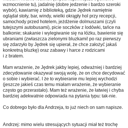
wzmocnienie tu), jadalnię (dobre jedzenie i bardzo szeroki
wybór), kawiarnię z biblioteką, gdzie Jędrek namiętnie
oglądał stoły, bar, windy, wielki okrągły hol przy recepcji,
samochody przed hotelem, jeżdżenie dolmuszami (czyli
tutejszymi autobusami), picie soczków z lodówki, tańce na
balkonie; skakanie i wylegiwanie się na łóżku, bawienie się
ubraniami (zwłaszcza zielonymi bluzkami! po raz pierwszy
się zdarzyło by Jędrek się upierał, że chce założyć jakaś
konkretną bluzkę) oraz zabawy i harce z rodzicami
i z bratem.
Mam wrażenie, że Jędrek jakby lepiej, odważniej i bardziej
zdecydowanie okazywał swoją wolę, że on chce decydować
o sobie i wybierać. I że to wybieranie mu lepiej wychodzi
(jeszcze jakieś czas temu miałam wrażenie, że wybieranie
często go przerastało). Mam też wrażenie, że łatwiej i chyba
bardziej adekwatnie odpowiada na pytania typu: tak-nie.
Co dobrego było dla Andrzeja, to już niech on sam napisze.
Andrzej: mimo wielu stresujących sytuacji miał też trochę