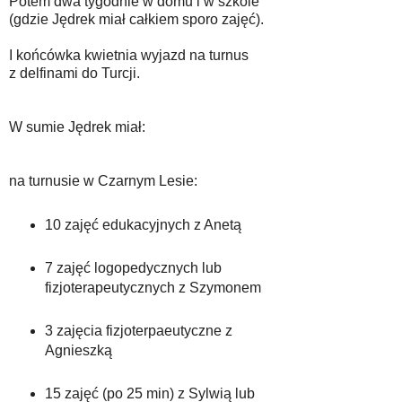
Potem dwa tygodnie w domu i w szkole
(gdzie Jędrek miał całkiem sporo zajęć).
I końcówka kwietnia wyjazd na turnus
z delfinami do Turcji.
W sumie Jędrek miał:
na turnusie w Czarnym Lesie:
10 zajęć edukacyjnych z Anetą
7 zajęć logopedycznych lub
fizjoterapeutycznych z Szymonem
3 zajęcia fizjoterpaeutyczne z
Agnieszką
15 zajęć (po 25 min) z Sylwią lub