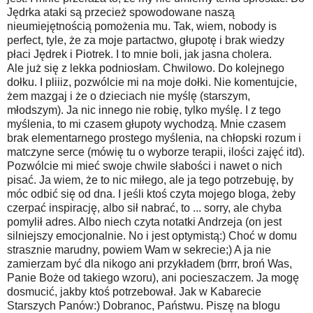
Jędrka ataki są przecież spowodowane naszą
nieumiejętnością pomożenia mu. Tak, wiem, nobody is
perfect, tyle, że za moje partactwo, głupotę i brak wiedzy
płaci Jędrek i Piotrek. I to mnie boli, jak jasna cholera.
Ale już się z lekka podniosłam. Chwilowo. Do kolejnego
dołku. I pliiiz, pozwólcie mi na moje dołki. Nie komentujcie,
żem mazgaj i że o dzieciach nie myślę (starszym,
młodszym). Ja nic innego nie robię, tylko myślę. I z tego
myślenia, to mi czasem głupoty wychodzą. Mnie czasem
brak elementarnego prostego myślenia, na chłopski rozum i
matczyne serce (mówię tu o wyborze terapii, ilości zajęć itd).
Pozwólcie mi mieć swoje chwile słabości i nawet o nich
pisać. Ja wiem, że to nic miłego, ale ja tego potrzebuję, by
móc odbić się od dna. I jeśli ktoś czyta mojego bloga, żeby
czerpać inspirację, albo sił nabrać, to ... sorry, ale chyba
pomylił adres. Albo niech czyta notatki Andrzeja (on jest
silniejszy emocjonalnie. No i jest optymistą:) Choć w domu
strasznie marudny, powiem Wam w sekrecie;) A ja nie
zamierzam być dla nikogo ani przykładem (brrr, broń Was,
Panie Boże od takiego wzoru), ani pocieszaczem. Ja mogę
dosmucić, jakby ktoś potrzebował. Jak w Kabarecie
Starszych Panów:) Dobranoc, Państwu. Piszę na blogu