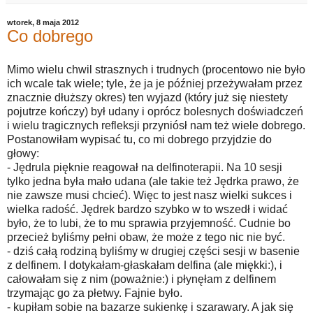
wtorek, 8 maja 2012
Co dobrego
Mimo wielu chwil strasznych i trudnych (procentowo nie było
ich wcale tak wiele; tyle, że ja je później przeżywałam przez
znacznie dłuższy okres) ten wyjazd (który już się niestety
pojutrze kończy) był udany i oprócz bolesnych doświadczeń
i wielu tragicznych refleksji przyniósł nam też wiele dobrego.
Postanowiłam wypisać tu, co mi dobrego przyjdzie do
głowy:
- Jędrula pięknie reagował na delfinoterapii. Na 10 sesji
tylko jedna była mało udana (ale takie też Jędrka prawo, że
nie zawsze musi chcieć). Więc to jest nasz wielki sukces i
wielka radość. Jędrek bardzo szybko w to wszedł i widać
było, że to lubi, że to mu sprawia przyjemność. Cudnie bo
przecież byliśmy pełni obaw, że może z tego nic nie być.
- dziś całą rodziną byliśmy w drugiej części sesji w basenie
z delfinem. I dotykałam-głaskałam delfina (ale miękki:), i
całowałam się z nim (poważnie:) i płynęłam z delfinem
trzymając go za płetwy. Fajnie było.
- kupiłam sobie na bazarze sukienkę i szarawary. A jak się