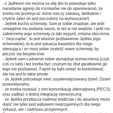
- z Jędrkiem nie można na siłę (bo to powoduje tylko
narastanie agresji do rozmiarów nie do opanowania), że
trzeba mu przemycać różne rzeczy zabawą, delikatnie i
chytrze (ależ on jest wyczulony na wymuszanie!)
- Jędrek kocha schematy. Sam je sobie znajduje, ale jeśli
umiejętnie mu podamy nasze, to też w nie wejdzie. I jeśli mu
zabierzemy jego schematy (a taki wyjazd, zmiana otoczenia
i "zwyczajów", to jest właśnie pozbawienie Jędrka jego
schematów), to to jest sytuacja baaardzo dla niego
stresująca i on musi sobie znaleźć nowe schematy, by
poczuć się bezpiecznie
- Jędrek sam cudownie sobie wynajduje wzmocnienia (czyli
coś co lubi) i też trzeba być czujnym by zbyt gwałtownie go
tego nie pozbawiać. Fajnie by było umieć to kontrolować,
ale nie jest to takie proste.
- że Jędrek potrzebuje mieć usystematyzowany dzień. Dzień
przewidywalny.
- że trzeba rozwijać z nim komunikację alternatywną (PECS)
oraz zadbać o dobrą integrację sensoryczną
- że Jędrka przytłacza nadmiar bodźców i do awantury może
dojść nie tylko pod wpływem nieprzyjemnych dla niego
sytuacji, ale i nadmiaru przyjemnych