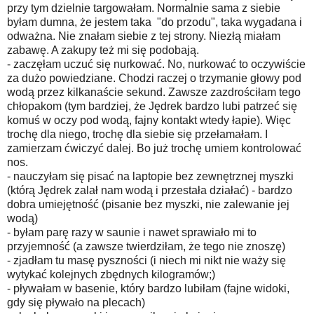
przy tym dzielnie targowałam. Normalnie sama z siebie
byłam dumna, że jestem taka "do przodu", taka wygadana i
odważna. Nie znałam siebie z tej strony. Niezłą miałam
zabawę. A zakupy też mi się podobają.
- zaczęłam uczuć się nurkować. No, nurkować to oczywiście
za dużo powiedziane. Chodzi raczej o trzymanie głowy pod
wodą przez kilkanaście sekund. Zawsze zazdrościłam tego
chłopakom (tym bardziej, że Jędrek bardzo lubi patrzeć się
komuś w oczy pod wodą, fajny kontakt wtedy łapie). Więc
trochę dla niego, trochę dla siebie się przełamałam. I
zamierzam ćwiczyć dalej. Bo już trochę umiem kontrolować
nos.
- nauczyłam się pisać na laptopie bez zewnętrznej myszki
(którą Jędrek zalał nam wodą i przestała działać) - bardzo
dobra umiejętność (pisanie bez myszki, nie zalewanie jej
wodą)
- byłam parę razy w saunie i nawet sprawiało mi to
przyjemność (a zawsze twierdziłam, że tego nie znoszę)
- zjadłam tu masę pyszności (i niech mi nikt nie waży się
wytykać kolejnych zbędnych kilogramów;)
- pływałam w basenie, który bardzo lubiłam (fajne widoki,
gdy się pływało na plecach)