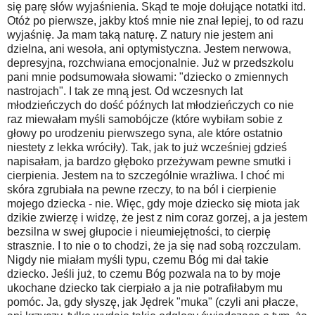
się parę słów wyjaśnienia. Skąd te moje dołujące notatki itd.
Otóż po pierwsze, jakby ktoś mnie nie znał lepiej, to od razu
wyjaśnię. Ja mam taką naturę. Z natury nie jestem ani
dzielna, ani wesoła, ani optymistyczna. Jestem nerwowa,
depresyjna, rozchwiana emocjonalnie. Już w przedszkolu
pani mnie podsumowała słowami: "dziecko o zmiennych
nastrojach". I tak ze mną jest. Od wczesnych lat
młodzieńczych do dość późnych lat młodzieńczych co nie
raz miewałam myśli samobójcze (które wybiłam sobie z
głowy po urodzeniu pierwszego syna, ale które ostatnio
niestety z lekka wróciły). Tak, jak to już wcześniej gdzieś
napisałam, ja bardzo głęboko przeżywam pewne smutki i
cierpienia. Jestem na to szczególnie wrażliwa. I choć mi
skóra zgrubiała na pewne rzeczy, to na ból i cierpienie
mojego dziecka - nie. Więc, gdy moje dziecko się miota jak
dzikie zwierzę i widzę, że jest z nim coraz gorzej, a ja jestem
bezsilna w swej głupocie i nieumiejętności, to cierpię
strasznie. I to nie o to chodzi, że ja się nad sobą rozczulam.
Nigdy nie miałam myśli typu, czemu Bóg mi dał takie
dziecko. Jeśli już, to czemu Bóg pozwala na to by moje
ukochane dziecko tak cierpiało a ja nie potrafiłabym mu
pomóc. Ja, gdy słyszę, jak Jędrek "muka" (czyli ani płacze,