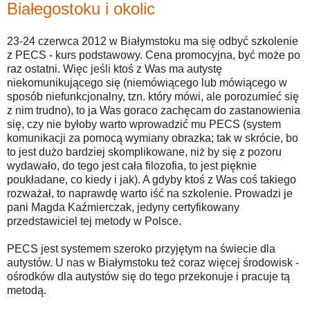
Białegostoku i okolic
23-24 czerwca 2012 w Białymstoku ma się odbyć szkolenie
z PECS - kurs podstawowy. Cena promocyjna, być może po
raz ostatni. Więc jeśli ktoś z Was ma autystę
niekomunikującego się (niemówiącego lub mówiącego w
sposób niefunkcjonalny, tzn. który mówi, ale porozumieć się
z nim trudno), to ja Was goraco zachęcam do zastanowienia
się, czy nie byłoby warto wprowadzić mu PECS (system
komunikacji za pomocą wymiany obrazka; tak w skrócie, bo
to jest dużo bardziej skomplikowane, niż by się z pozoru
wydawało, do tego jest cała filozofia, to jest pięknie
poukładane, co kiedy i jak). A gdyby ktoś z Was coś takiego
rozważał, to naprawdę warto iść na szkolenie. Prowadzi je
pani Magda Kaźmierczak, jedyny certyfikowany
przedstawiciel tej metody w Polsce.
PECS jest systemem szeroko przyjętym na świecie dla
autystów. U nas w Białymstoku też coraz więcej środowisk -
ośrodków dla autystów się do tego przekonuje i pracuje tą
metodą.