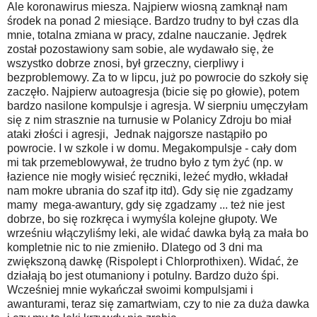
Ale koronawirus miesza. Najpierw wiosną zamknął nam
środek na ponad 2 miesiące. Bardzo trudny to był czas dla
mnie, totalna zmiana w pracy, zdalne nauczanie. Jędrek
został pozostawiony sam sobie, ale wydawało się, że
wszystko dobrze znosi, był grzeczny, cierpliwy i
bezproblemowy. Za to w lipcu, już po powrocie do szkoły się
zaczęło. Najpierw autoagresja (bicie się po głowie), potem
bardzo nasilone kompulsje i agresja. W sierpniu umęczyłam
się z nim strasznie na turnusie w Polanicy Zdroju bo miał
ataki złości i agresji, Jednak najgorsze nastąpiło po
powrocie. I w szkole i w domu. Megakompulsje - cały dom
mi tak przemeblowywał, że trudno było z tym żyć (np. w
łazience nie mogły wisieć ręczniki, leżeć mydło, wkładał
nam mokre ubrania do szaf itp itd). Gdy się nie zgadzamy
mamy mega-awantury, gdy się zgadzamy ... też nie jest
dobrze, bo się rozkręca i wymyśla kolejne głupoty. We
wrześniu włączyliśmy leki, ale widać dawka byłą za mała bo
kompletnie nic to nie zmieniło. Dlatego od 3 dni ma
zwiększoną dawkę (Rispolept i Chlorprothixen). Widać, że
działają bo jest otumaniony i potulny. Bardzo dużo śpi.
Wcześniej mnie wykańczał swoimi kompulsjami i
awanturami, teraz się zamartwiam, czy to nie za duża dawka