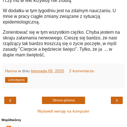
i czy mu te leki krzywdy nie zrobią.
W dodatku w tym tygodniu jest na zdalnym nauczaniu. U
mnie w pracy ciągłe zmiany związane z sytuacją
epidemiologiczną.
Zorientować się w tym wszystkim ciężko. Chyba jestem na
skraju załamania nerwowego. Cieszę się bardzo, że nasi
rządzący tak bardzo troszczą się o życie poczęte, w myśl
zasady "Cierpcie a będziecie święci". Tylko, że ja ... w
dupie mam świętość.
Hanna
w dniu
listopada 05, 2020
2 komentarze:
Udostępnij
‹
›
Strona główna
Wyświetl wersję na komputer
Współtwórcy