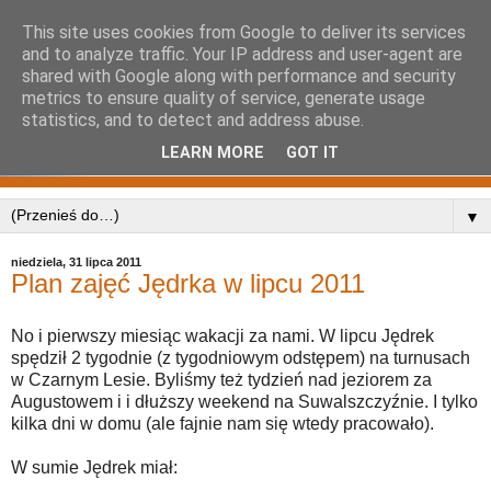
This site uses cookies from Google to deliver its services
and to analyze traffic. Your IP address and user-agent are
shared with Google along with performance and security
metrics to ensure quality of service, generate usage
statistics, and to detect and address abuse.
LEARN MORE
GOT IT
▼
niedziela, 31 lipca 2011
Plan zajęć Jędrka w lipcu 2011
No i pierwszy miesiąc wakacji za nami. W lipcu Jędrek
spędził 2 tygodnie (z tygodniowym odstępem) na turnusach
w Czarnym Lesie. Byliśmy też tydzień nad jeziorem za
Augustowem i i dłuższy weekend na Suwalszczyźnie. I tylko
kilka dni w domu (ale fajnie nam się wtedy pracowało).
W sumie Jędrek miał: