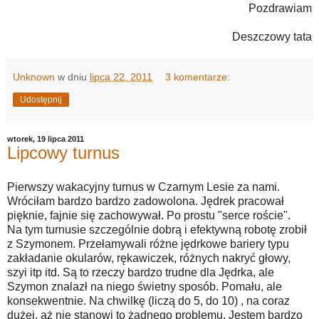
Pozdrawiam
Deszczowy tata
Unknown
w dniu
lipca 22, 2011
3 komentarze:
Udostępnij
wtorek, 19 lipca 2011
Lipcowy turnus
Pierwszy wakacyjny turnus w Czarnym Lesie za nami.
Wróciłam bardzo bardzo zadowolona. Jędrek pracował
pięknie, fajnie się zachowywał. Po prostu "serce roście".
Na tym turnusie szczególnie dobrą i efektywną robotę zrobił
z Szymonem. Przełamywali różne jędrkowe bariery typu
zakładanie okularów, rękawiczek, różnych nakryć głowy,
szyi itp itd. Są to rzeczy bardzo trudne dla Jędrka, ale
Szymon znalazł na niego świetny sposób. Pomału, ale
konsekwentnie. Na chwilkę (liczą do 5, do 10) , na coraz
dużej, aż nie stanowi to żadnego problemu. Jestem bardzo