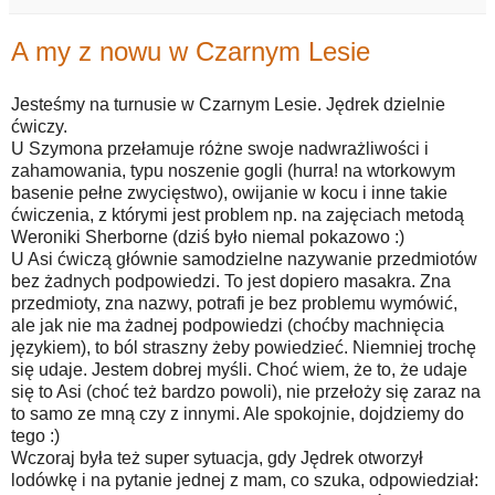
A my z nowu w Czarnym Lesie
Jesteśmy na turnusie w Czarnym Lesie. Jędrek dzielnie
ćwiczy.
U Szymona przełamuje różne swoje nadwrażliwości i
zahamowania, typu noszenie gogli (hurra! na wtorkowym
basenie pełne zwycięstwo), owijanie w kocu i inne takie
ćwiczenia, z którymi jest problem np. na zajęciach metodą
Weroniki Sherborne (dziś było niemal pokazowo :)
U Asi ćwiczą głównie samodzielne nazywanie przedmiotów
bez żadnych podpowiedzi. To jest dopiero masakra. Zna
przedmioty, zna nazwy, potrafi je bez problemu wymówić,
ale jak nie ma żadnej podpowiedzi (choćby machnięcia
językiem), to ból straszny żeby powiedzieć. Niemniej trochę
się udaje. Jestem dobrej myśli. Choć wiem, że to, że udaje
się to Asi (choć też bardzo powoli), nie przełoży się zaraz na
to samo ze mną czy z innymi. Ale spokojnie, dojdziemy do
tego :)
Wczoraj była też super sytuacja, gdy Jędrek otworzył
lodówkę i na pytanie jednej z mam, co szuka, odpowiedział: