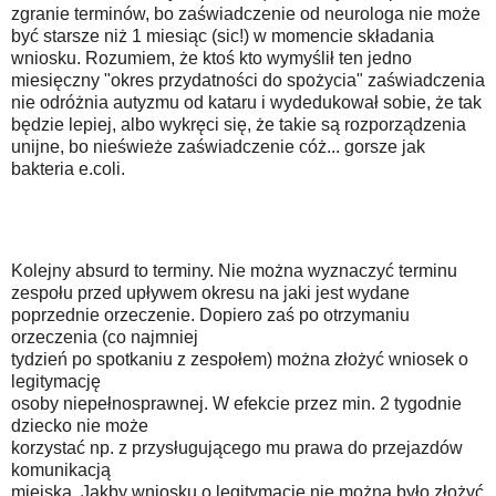
zgranie terminów, bo zaświadczenie od neurologa nie może
być starsze niż 1 miesiąc (sic!) w momencie składania
wniosku. Rozumiem, że ktoś kto wymyślił ten jedno
miesięczny "okres przydatności do spożycia" zaświadczenia
nie odróżnia autyzmu od kataru i wydedukował sobie, że tak
będzie lepiej, albo wykręci się, że takie są rozporządzenia
unijne, bo nieświeże zaświadczenie cóż... gorsze jak
bakteria e.coli.
Kolejny absurd to terminy. Nie można wyznaczyć terminu
zespołu przed upływem okresu na jaki jest wydane
poprzednie orzeczenie. Dopiero zaś po otrzymaniu
orzeczenia (co najmniej
tydzień po spotkaniu z zespołem) można złożyć wniosek o
legitymację
osoby niepełnosprawnej. W efekcie przez min. 2 tygodnie
dziecko nie może
korzystać np. z przysługującego mu prawa do przejazdów
komunikacją
miejską. Jakby wniosku o legitymację nie można było złożyć