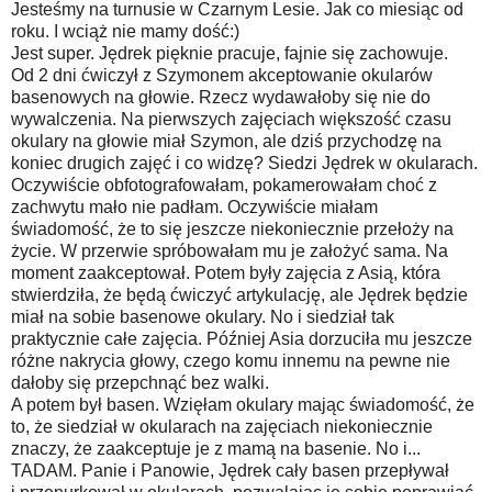
Jesteśmy na turnusie w Czarnym Lesie. Jak co miesiąc od
roku. I wciąż nie mamy dość:)
Jest super. Jędrek pięknie pracuje, fajnie się zachowuje.
Od 2 dni ćwiczył z Szymonem akceptowanie okularów
basenowych na głowie. Rzecz wydawałoby się nie do
wywalczenia. Na pierwszych zajęciach większość czasu
okulary na głowie miał Szymon, ale dziś przychodzę na
koniec drugich zajęć i co widzę? Siedzi Jędrek w okularach.
Oczywiście obfotografowałam, pokamerowałam choć z
zachwytu mało nie padłam. Oczywiście miałam
świadomość, że to się jeszcze niekoniecznie przełoży na
życie. W przerwie spróbowałam mu je założyć sama. Na
moment zaakceptował. Potem były zajęcia z Asią, która
stwierdziła, że będą ćwiczyć artykulację, ale Jędrek będzie
miał na sobie basenowe okulary. No i siedział tak
praktycznie całe zajęcia. Później Asia dorzuciła mu jeszcze
różne nakrycia głowy, czego komu innemu na pewne nie
dałoby się przepchnąć bez walki.
A potem był basen. Wzięłam okulary mając świadomość, że
to, że siedział w okularach na zajęciach niekoniecznie
znaczy, że zaakceptuje je z mamą na basenie. No i...
TADAM. Panie i Panowie, Jędrek cały basen przepływał