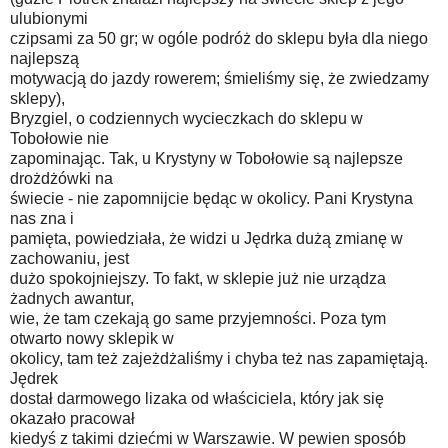
ulubionymi
czipsami za 50 gr; w ogóle podróż do sklepu była dla niego
najlepszą
motywacją do jazdy rowerem; śmieliśmy się, że zwiedzamy
sklepy),
Bryzgiel, o codziennych wycieczkach do sklepu w
Tobołowie nie
zapominając. Tak, u Krystyny w Tobołowie są najlepsze
drożdżówki na
świecie - nie zapomnijcie będąc w okolicy. Pani Krystyna
nas zna i
pamięta, powiedziała, że widzi u Jędrka dużą zmianę w
zachowaniu, jest
dużo spokojniejszy. To fakt, w sklepie już nie urządza
żadnych awantur,
wie, że tam czekają go same przyjemności. Poza tym
otwarto nowy sklepik w
okolicy, tam też zajeżdżaliśmy i chyba też nas zapamiętają.
Jędrek
dostał darmowego lizaka od właściciela, który jak się
okazało pracował
kiedyś z takimi dziećmi w Warszawie. W pewien sposób