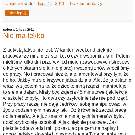
Unknown
w dniu
lipca 12, 2011
Brak komentarzy:
Udostępnij
sobota, 2 lipca 2011
Nie ma lekko
Z autystą łatwo nie jest. W tamten weekend pięknie
pracował ze mną przy stoliku, o czym wspominałam. Potem
mieliśmy kilka dni przerwy (cd moich zawodowych stresów,
o których staram się tu nie pisać) i wczoraj znów wróciliśmy
do pracy. No i pracował nieźle, ale lamentował przy tym, że
ho ho. Jakby mu się krzywda jakaś działa. Ale, że ja ostatnio
wrażliwa jestem na to, że dziecko mną rządzi i manipuluje,
to się nie dałam. Miały być zajęcia 45 minutowe (jak lekcja
w szkole) to były. I to dwu czy trzykrotnie (ale nie pod rząd).
Przy pracy raczej nie daję Jędrkowi sobą manipulować, w
życiu codziennym niestety tak. Dziś również zaczął pracę
od lamentów. Ale już znacznie mniej tych lamentów było,
dość szybko się uspokoił. A jak pięknie pracował. Jak
pięknie odpowiadał mi i pokazując palcem na napisy i
odpowiadając słownie i to samodzielnie(!) na pytania typu: