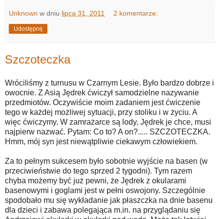
Unknown
w dniu
lipca 31, 2011
2 komentarze:
Udostępnij
Szczoteczka
Wróciliśmy z turnusu w Czarnym Lesie. Było bardzo dobrze i
owocnie. Z Asią Jędrek ćwiczył samodzielne nazywanie
przedmiotów. Oczywiście moim zadaniem jest ćwiczenie
tego w każdej możliwej sytuacji, przy stoliku i w życiu. A
więc ćwiczymy. W zamrażarce są lody, Jędrek je chce, musi
najpierw nazwać. Pytam: Co to? A on?..... SZCZOTECZKA.
Hmm, mój syn jest niewątpliwie ciekawym człowiekiem.
Za to pełnym sukcesem było sobotnie wyjście na basen (w
przeciwieństwie do tego sprzed 2 tygodni). Tym razem
chyba możemy być już pewni, że Jędrek z okularami
basenowymi i goglami jest w pełni oswojony. Szczególnie
spodobało mu się wykładanie jak płaszczka na dnie basenu
dla dzieci i zabawa polegająca m.in. na przyglądaniu się