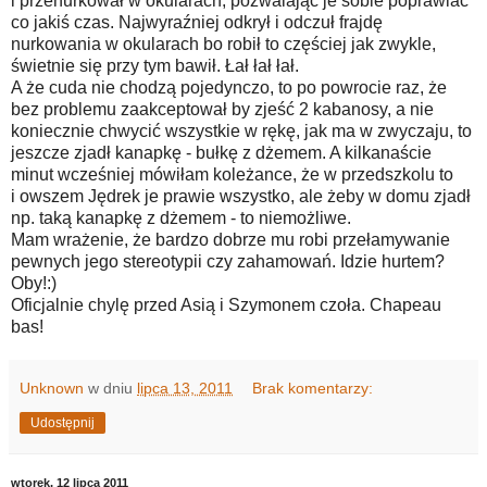
i przenurkował w okularach, pozwalając je sobie poprawiać
co jakiś czas. Najwyraźniej odkrył i odczuł frajdę
nurkowania w okularach bo robił to częściej jak zwykle,
świetnie się przy tym bawił. Łał łał łał.
A że cuda nie chodzą pojedynczo, to po powrocie raz, że
bez problemu zaakceptował by zjeść 2 kabanosy, a nie
koniecznie chwycić wszystkie w rękę, jak ma w zwyczaju, to
jeszcze zjadł kanapkę - bułkę z dżemem. A kilkanaście
minut wcześniej mówiłam koleżance, że w przedszkolu to
i owszem Jędrek je prawie wszystko, ale żeby w domu zjadł
np. taką kanapkę z dżemem - to niemożliwe.
Mam wrażenie, że bardzo dobrze mu robi przełamywanie
pewnych jego stereotypii czy zahamowań. Idzie hurtem?
Oby!:)
Oficjalnie chylę przed Asią i Szymonem czoła. Chapeau
bas!
Unknown
w dniu
lipca 13, 2011
Brak komentarzy:
Udostępnij
wtorek, 12 lipca 2011