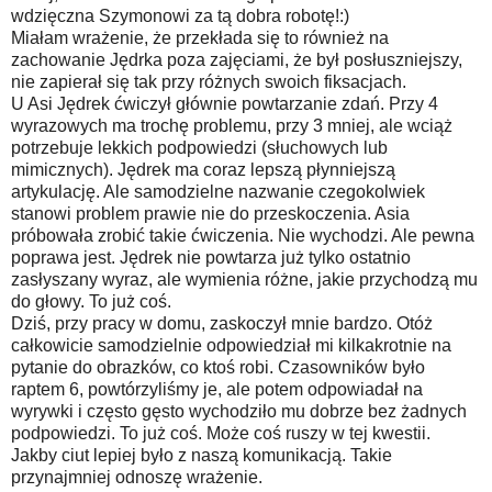
wdzięczna Szymonowi za tą dobra robotę!:)
Miałam wrażenie, że przekłada się to również na
zachowanie Jędrka poza zajęciami, że był posłuszniejszy,
nie zapierał się tak przy różnych swoich fiksacjach.
U Asi Jędrek ćwiczył głównie powtarzanie zdań. Przy 4
wyrazowych ma trochę problemu, przy 3 mniej, ale wciąż
potrzebuje lekkich podpowiedzi (słuchowych lub
mimicznych). Jędrek ma coraz lepszą płynniejszą
artykulację. Ale samodzielne nazwanie czegokolwiek
stanowi problem prawie nie do przeskoczenia. Asia
próbowała zrobić takie ćwiczenia. Nie wychodzi. Ale pewna
poprawa jest. Jędrek nie powtarza już tylko ostatnio
zasłyszany wyraz, ale wymienia różne, jakie przychodzą mu
do głowy. To już coś.
Dziś, przy pracy w domu, zaskoczył mnie bardzo. Otóż
całkowicie samodzielnie odpowiedział mi kilkakrotnie na
pytanie do obrazków, co ktoś robi. Czasowników było
raptem 6, powtórzyliśmy je, ale potem odpowiadał na
wyrywki i często gęsto wychodziło mu dobrze bez żadnych
podpowiedzi. To już coś. Może coś ruszy w tej kwestii.
Jakby ciut lepiej było z naszą komunikacją. Takie
przynajmniej odnoszę wrażenie.