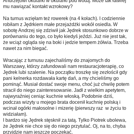
Andrzejowi okularki w okularki pod wodą. Może tak łatwiej
mu nawiązać kontakt wzrokowy?
Na turnus wzięłam też rowerek (na 4 kołach). I codziennie
robiłam z Jędrkiem małe przejażdżki wokół osiedla. W
sobotę Andrzej się zdziwił jak Jędrek stosunkowo dobrze w
porównaniu do tego, co było kiedyś jeździ. Już nie jest tak,
że wciąż ogląda się na boki i jedzie tempem żółwia. Trzeba
nawet za nim biegać.
Wracając z turnusu zajechaliśmy do znajomych do
Warszawy, którzy zafundowali nam restauracjoterapię, co
Jędrek lubi szalenie. Na początku troszkę się zezłościł gdy
pani kelnerka rozdawała kartę dań, a my chcieliśmy go
pominąć. Musiał dostać swoje menu, choć już chwilę potem
stracił do niego zainteresowanie. Jadł z wielkim apetytem,
najwyraźniej ceniąc kuchnie włoską. Podobnie dziś,
podczas wizyty u mojego brata docenił kuchnię polską i
wcinał ogórki małosolne i mizerię (pierwszy raz w życiu to
widziałam).
I bardzo się Jędrek stęsknił za tatą. Tylko Piotrek ubolewa,
że Jędrek nie chce się do niego przytulać. Oj, na to, chyba
przyjdzie nam jeszcze poczekać.