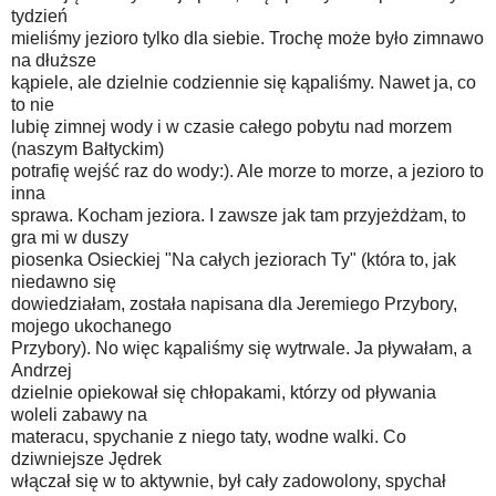
tydzień
mieliśmy jezioro tylko dla siebie. Trochę może było zimnawo
na dłuższe
kąpiele, ale dzielnie codziennie się kąpaliśmy. Nawet ja, co
to nie
lubię zimnej wody i w czasie całego pobytu nad morzem
(naszym Bałtyckim)
potrafię wejść raz do wody:). Ale morze to morze, a jezioro to
inna
sprawa. Kocham jeziora. I zawsze jak tam przyjeżdżam, to
gra mi w duszy
piosenka Osieckiej "Na całych jeziorach Ty" (która to, jak
niedawno się
dowiedziałam, została napisana dla Jeremiego Przybory,
mojego ukochanego
Przybory). No więc kąpaliśmy się wytrwale. Ja pływałam, a
Andrzej
dzielnie opiekował się chłopakami, którzy od pływania
woleli zabawy na
materacu, spychanie z niego taty, wodne walki. Co
dziwniejsze Jędrek
włączał się w to aktywnie, był cały zadowolony, spychał