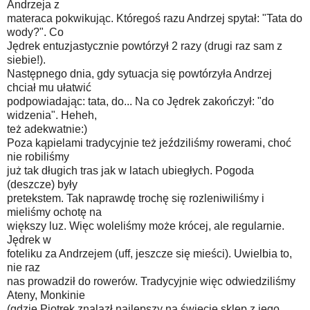
Andrzeja z
materaca pokwikując. Któregoś razu Andrzej spytał: "Tata do
wody?". Co
Jędrek entuzjastycznie powtórzył 2 razy (drugi raz sam z
siebie!).
Następnego dnia, gdy sytuacja się powtórzyła Andrzej
chciał mu ułatwić
podpowiadając: tata, do... Na co Jędrek zakończył: "do
widzenia". Heheh,
też adekwatnie:)
Poza kąpielami tradycyjnie też jeździliśmy rowerami, choć
nie robiliśmy
już tak długich tras jak w latach ubiegłych. Pogoda
(deszcze) były
pretekstem. Tak naprawdę trochę się rozleniwiliśmy i
mieliśmy ochotę na
większy luz. Więc woleliśmy może krócej, ale regularnie.
Jędrek w
foteliku za Andrzejem (uff, jeszcze się mieści). Uwielbia to,
nie raz
nas prowadził do rowerów. Tradycyjnie więc odwiedziliśmy
Ateny, Monkinie
(gdzie Piotrek znalazł najlepszy na świecie sklep z jego