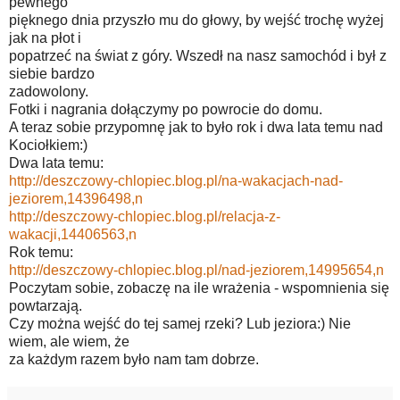
pewnego
pięknego dnia przyszło mu do głowy, by wejść trochę wyżej
jak na płot i
popatrzeć na świat z góry. Wszedł na nasz samochód i był z
siebie bardzo
zadowolony.
Fotki i nagrania dołączymy po powrocie do domu.
A teraz sobie przypomnę jak to było rok i dwa lata temu nad
Kociołkiem:)
Dwa lata temu:
http://deszczowy-chlopiec.blog.pl/na-wakacjach-nad-
jeziorem,14396498,n
http://deszczowy-chlopiec.blog.pl/relacja-z-
wakacji,14406563,n
Rok temu:
http://deszczowy-chlopiec.blog.pl/nad-jeziorem,14995654,n
Poczytam sobie, zobaczę na ile wrażenia - wspomnienia się
powtarzają.
Czy można wejść do tej samej rzeki? Lub jeziora:) Nie
wiem, ale wiem, że
za każdym razem było nam tam dobrze.