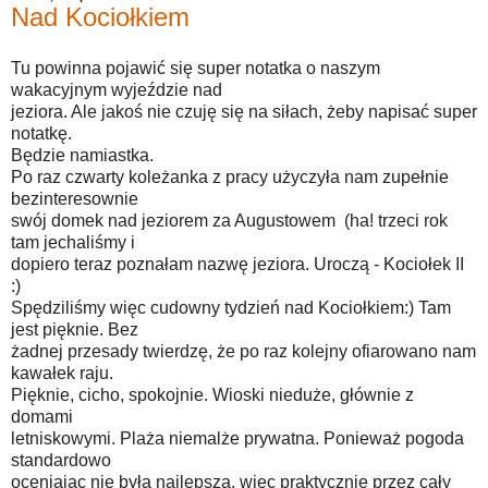
Nad Kociołkiem
Tu powinna pojawić się super notatka o naszym
wakacyjnym wyjeździe nad
jeziora. Ale jakoś nie czuję się na siłach, żeby napisać super
notatkę.
Będzie namiastka.
Po raz czwarty koleżanka z pracy użyczyła nam zupełnie
bezinteresownie
swój domek nad jeziorem za Augustowem (ha! trzeci rok
tam jechaliśmy i
dopiero teraz poznałam nazwę jeziora. Uroczą - Kociołek II
:)
Spędziliśmy więc cudowny tydzień nad Kociołkiem:) Tam
jest pięknie. Bez
żadnej przesady twierdzę, że po raz kolejny ofiarowano nam
kawałek raju.
Pięknie, cicho, spokojnie. Wioski nieduże, głównie z
domami
letniskowymi. Plaża niemalże prywatna. Ponieważ pogoda
standardowo
oceniając nie była najlepsza, więc praktycznie przez cały