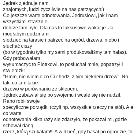
Jędrek zjednuje nam
znajomych, ludzi życzliwie na nas patrzących:)
Co jeszcze warte odnotowania. Jędrusiowi, jak i nam
wszystkim, strasznie
dobrze tam było. Dla nas to luksusowe wakacje. Ja
mogłabym godzinami
siedzieć na tarasie i patrzeć na ogród, drzewa, niebo i
słuchać ciszy
(bo w tygodniu tylko my sami produkowaliśmy tam hałas).
Gdy próbowałam
wytłumaczyć to Piotrkowi, to posłuchał mnie, popatrzył i
stwierdził:
"Hmm, nie wiem o co Ci chodzi z tym pięknem drzew". No
tak, co tam takie
drzewo w porównaniu ze sklepem.
Jędrek zabawiał się po swojemu i wcale się nie nudził.
Rano robił swoje
specyficzne porządki (czyli np. wszystkie rzeczy na stół). Ale
co warte
odnotowania kilka razy się zdarzyło, że pokazał mi, gdzie
schował daną
rzecz, którą szukałam!!! A w dzień, gdy hasał po ogrodzie, to