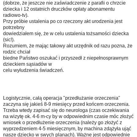
(dobrze, że jeszcze nie zaświadczenie z parafii o chrzcie
dziecka i 12 ostatnich druczków opłaty abonamentu
radiowo-tv).
Przy próbie ustalenia po co rzeczony akt urodzenia jest
potrzebny
dowiedziałem się, że w celu ustalenia tożsamości dziecka
(sic!).
Rozumiem, że mając takowy akt urzędnik od razu pozna, że
rodzic chciał
biedne Państwo oszukać i przyszedł z niepełnosprawnym
dzieckiem sąsiadów w
celu wyłudzenia świadczeń.
Logistycznie, całą operacja "przedłużanie orzeczenia"
zaczyna się jakieś 8-9 miesięcy przed końcem orzeczenia.
Trzeba wtedy zapisać się do neurologa (czas oczekiwania
na wizytę ok. 4-6 m-cy by w odpowiednim czasie móc złożyć
wniosek o przedłużenie orzeczenia (należy go złożyć z
wyprzedzeniem 4-5 miesięcznym, by machina zdążyła ująć
nasze dziecko w swych planach). Ważne jest odpowiednie