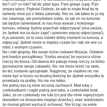
kto? co? co robi? itd do zdań typu: Pani gotuje zupę. Pan
zmywa talerz. Pięknie! Dobrze, że taki to miało finał bo te
lamenty mnie już z lekka załamały. Nie no, tak łatwo to ja się
nie załamuję, ale pomyślałam sobie, że jak on na turnusie
tak będzie lamentował, to nas Asia wywali z kolejnego
turnusu, mówiąc byśmy pojechali odpoczywać (ona uważa,
że Jędrek ma za dużo zajęć i powinien więcej odpoczywać).
A ja uważam, że to nasz ostatni dobry moment na turnusy, a
odpocząć Jędrek może w między czasie bo i tak nie wie co
robić z wolnym czasem.
No i robi głupoty. Ma swoje rożne ciekawe fiksacje. Ostatnio
jest bardzo porządkowy. Trzeba uważać bo wyrzuca różne
rzeczy do kosza. Od dawna też pakuje masę rzeczy za łóżko
(przeważnie swoje zabawki). Nic nie może leżeć na stole,
bo też zostanie uprzątnięte. Najgorzej, że ostatnio nic nie
może być w koszu na brudną bieliznę bo Jędrek wszystko to
przekłada na pralkę. No nie ma lekko.
Ale jedną rzeczą mnie wczoraj zachwycił. Miał tubę z
czekoladkami i nagle patrzę jest tuba, a czekoladek brak.
Jako, że on czekolady nie lubi (co jest dla mnie najwyższym
dowodem na dziwactwo mojego dziecka;), więc wiedziałam,
że musiał gdzieś wyrzucić-schować. Nie licząc na wiele