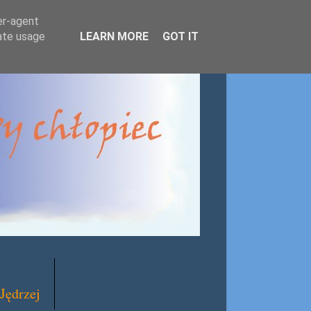
er-agent
rate usage
LEARN MORE
GOT IT
Jędrzej