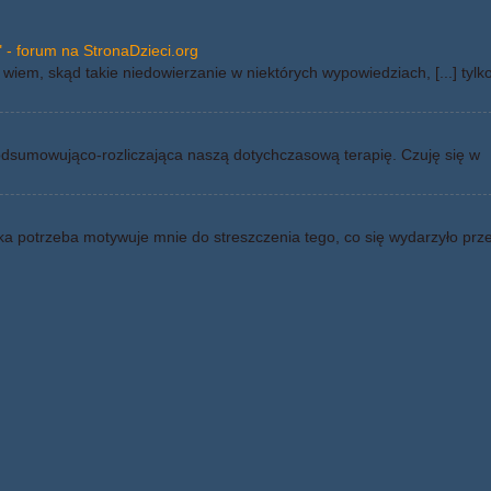
 - forum na StronaDzieci.org
wiem, skąd takie niedowierzanie w niektórych wypowiedziach, [...] tylk
odsumowująco-rozliczająca naszą dotychczasową terapię. Czuję się w
ka potrzeba motywuje mnie do streszczenia tego, co się wydarzyło prz