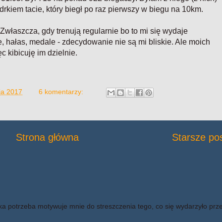
rkiem tacie, który biegł po raz pierwszy w biegu na 10km.
 Zwłaszcza, gdy trenują regularnie bo to mi się wydaje
e, hałas, medale - zdecydowanie nie są mi bliskie. Ale moich
c kibicuję im dzielnie.
ia 2017
6 komentarzy:
Strona główna
Starsze po
ka potrzeba motywuje mnie do streszczenia tego, co się wydarzyło prz