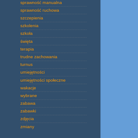
sprawność manualna
sprawność ruchowa
szczepienia
szkolenia
szkoła
święta
terapia
trudne zachowania
turnus
umiejętności
umiejętności społeczne
wakacje
wybrane
zabawa
zabawki
zdjęcia
zmiany