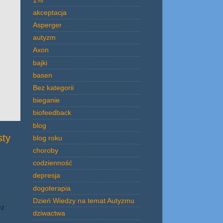
akceptacja
Asperger
autyzm
Axon
bajki
basen
Bez kategorii
bieganie
biofeedback
blog
sty
blog roku
choroby
codzienność
depresja
dogoterapia
Dzień Wiedzy na temat Autyzmu
ez
dziwactwa