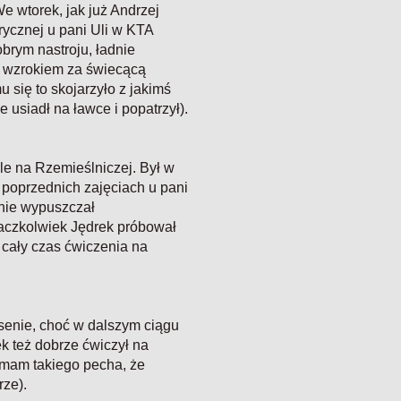
e wtorek, jak już Andrzej
orycznej u pani Uli w KTA
obrym nastroju, ładnie
ć wzrokiem za świecącą
 się to skojarzyło z jakimś
 usiadł na ławce i popatrzył).
ale na Rzemieślniczej. Był w
 poprzednich zajęciach u pani
o nie wypuszczał
 aczkolwiek Jędrek próbował
cały czas ćwiczenia na
asenie, choć w dalszym ciągu
ek też dobrze ćwiczył na
ja mam takiego pecha, że
rze).