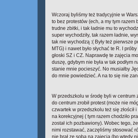
Wczoraj byliśmy też tradycyjnie w Wars
to bez protestów (ech, a my tym razem 
trudne zbitki, i tak ładnie mu to wychodz
super wychodziły, tak razem ładnie, w
tak nie wychodzą :( Były też pierwsze
MTG) i nawet było słychać te R. I pró
głoski SZ i CZ. Naprawdę te zajęcia 
duszę, gdybym nie była w tak podłym nas
stanie mnie pocieszyć. No musiałby J
do mnie powiedzieć. A na to się nie zan
W przedszkolu w środę byli w centrum
do centrum zrobił protest (może nie mó
czwartek w przedszkolu też się złościł i
na korekcyjnej ( tym razem chodziło pr
został ich pozbawiony). Wobec tego, że 
nimi rozstawać, zaczęliśmy stosować ró
nie brał ze sobą na zajęcia (bo wtedy n