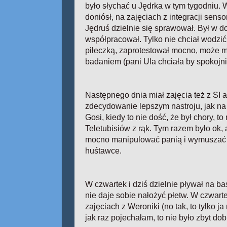
było słychać u Jędrka w tym tygodniu. W
doniósł, na zajęciach z integracji sens
Jędruś dzielnie się sprawował. Był w d
współpracował. Tylko nie chciał wodzi
piłeczką, zaprotestował mocno, może mu
badaniem (pani Ula chciała by spokojnie
Następnego dnia miał zajęcia też z SI 
zdecydowanie lepszym nastroju, jak na
Gosi, kiedy to nie dość, że był chory, t
Teletubisiów z rąk. Tym razem było ok,
mocno manipulować panią i wymuszać 
huśtawce.
W czwartek i dziś dzielnie pływał na b
nie daje sobie nałożyć płetw. W czwart
zajęciach z Weroniki (no tak, to tylko 
jak raz pojechałam, to nie było zbyt dob