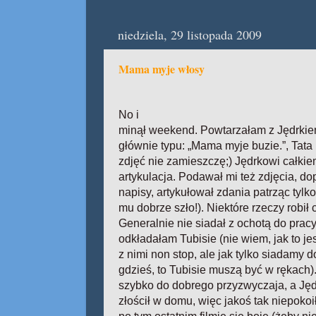
niedziela, 29 listopada 2009
Mama myje włosy
No i
minął weekend. Powtarzałam z Jędrkie
głównie typu: „Mama myje buzie.”, Tata
zdjęć nie zamieszczę;) Jędrkowi całkie
artykulacja. Podawał mi też zdjęcia, 
napisy, artykułował zdania patrząc tylk
mu dobrze szło!). Niektóre rzeczy robił c
Generalnie nie siadał z ochotą do pracy 
odkładałam Tubisie (nie wiem, jak to jes
z nimi non stop, ale jak tylko siadamy 
gdzieś, to Tubisie muszą być w rękach).
szybko do dobrego przyzwyczaja, a Jęd
złościł w domu, więc jakoś tak niepoko