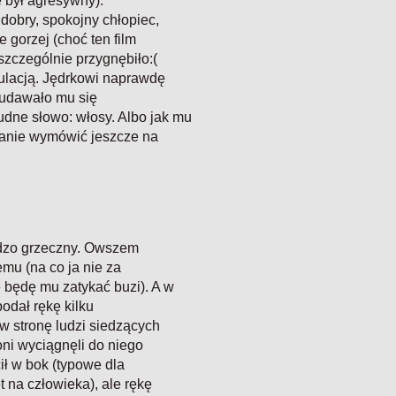
e był agresywny).
 dobry, spokojny chłopiec,
 gorzej (choć ten film
szczególnie przygnębiło:(
kulacją. Jędrkowi naprawdę
k udawało mu się
ne słowo: włosy. Albo jak mu
tanie wymówić jeszcze na
ardzo grzeczny. Owszem
emu (na co ja nie za
 będę mu zatykać buzi). A w
odał rękę kilku
w stronę ludzi siedzących
oni wyciągnęli do niego
ił w bok (typowe dla
 na człowieka), ale rękę