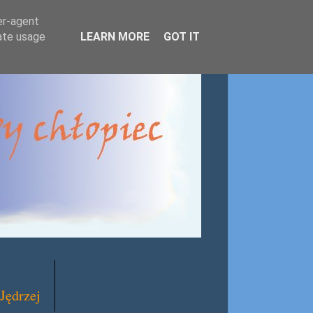
er-agent
rate usage
LEARN MORE
GOT IT
Jędrzej