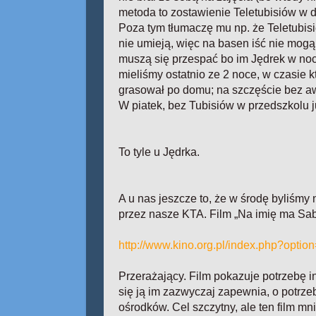
metoda to zostawienie Teletubisiów w
Poza tym tłumaczę mu np. że Teletubisi
nie umieją, więc na basen iść nie mogą
muszą się przespać bo im Jędrek w nocy
mieliśmy ostatnio ze 2 noce, w czasie 
grasował po domu; na szczęście bez aw
W piatek, bez Tubisiów w przedszkolu j
To tyle u Jędrka.
A u nas jeszcze to, że w środę byliśm
przez nasze KTA. Film „Na imię ma Sabi
http://www.kino.org.pl/index.php?opt
Przerażający. Film pokazuje potrzebę in
się ją im zazwyczaj zapewnia, o potrz
ośrodków. Cel szczytny, ale ten film mni