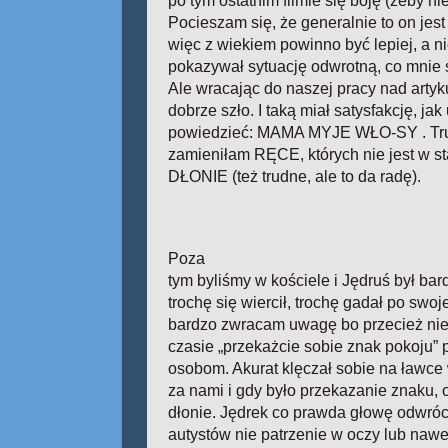
po tym ostatnim filmie się boję (żeby ni
Pocieszam się, że generalnie to on jest
więc z wiekiem powinno być lepiej, a nie
pokazywał sytuację odwrotną, co mnie 
Ale wracając do naszej pracy nad arty
dobrze szło. I taką miał satysfakcję, ja
powiedzieć: MAMA MYJE WŁO-SY . Trud
zamieniłam RĘCE, których nie jest w s
DŁONIE (też trudne, ale to da radę).
Poza
tym byliśmy w kościele i Jędruś był b
trochę się wiercił, trochę gadał po swoj
bardzo zwracam uwagę bo przecież nie
czasie „przekażcie sobie znak pokoju” p
osobom. Akurat klęczał sobie na ławce 
za nami i gdy było przekazanie znaku, 
dłonie. Jędrek co prawda głowę odwróc
autystów nie patrzenie w oczy lub nawet