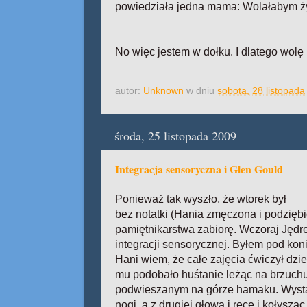
powiedziała jedna mama: Wolałabym żyć
No więc jestem w dołku. I dlatego wolę 
autor:
Unknown
w dniu
sobota, 28 listopad
środa, 25 listopada 2009
Integracja sensoryczna i Glen Gould
Ponieważ tak wyszło, że wtorek był
bez notatki (Hania zmęczona i podziębio
pamiętnikarstwa zabiorę. Wczoraj Jędre
integracji sensorycznej. Byłem pod konie
Hani wiem, że całe zajęcia ćwiczył dziel
mu podobało huśtanie leżąc na brzuchu
podwieszanym na górze hamaku. Wystaj
nogi, a z drugiej głowa i ręce i kołyszą