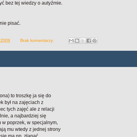
 bez tej wiedzy o autyźmie.
nie pisać.
a 2009
Brak komentarzy:
na) to troszkę ja się do
k był na zajęciach z
c tych zajęć ale z relacji
nie, a najbardziej się
 w poprzek, w specjalnym,
ą mu wtedy z jednej strony
c się ma np. złapać