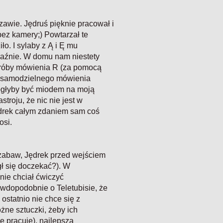
zawie. Jędruś pięknie pracował i
bez kamery;) Powtarzał te
iło. I sylaby z Ą i Ę mu
yraźnie. W domu nam niestety
 próby mówienia R (za pomocą
by samodzielnego mówienia
mogłyby być miodem na moją
troju, że nic nie jest w
ędrek całym zdaniem sam coś
osi.
 zabaw, Jędrek przed wejściem
gł się doczekać?). W
 nie chciał ćwiczyć
awdopodobnie o Teletubisie, że
ostatnio nie chce się z
żne sztuczki, żeby ich
ie pracuje), najlepsza