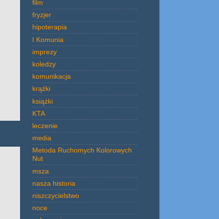
film
fryzjer
hipoterapia
I Komunia
imprezy
koledzy
komunikacja
krążki
książki
KTA
leczenie
media
Metoda Ruchomych Kolorowych
Nut
msza
nasza historia
niszczycielstwo
noce