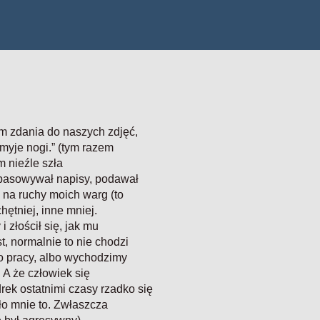
m zdania do naszych zdjęć,
 myje nogi.” (tym razem
m nieźle szła
dopasowywał napisy, podawał
o na ruchy moich warg (to
hętniej, inne mniej.
i złościł się, jak mu
t, normalnie to nie chodzi
do pracy, albo wychodzimy
 A że człowiek się
rek ostatnimi czasy rzadko się
iło mnie to. Zwłaszcza