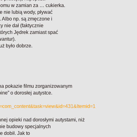
 domu w zamian za … cukierka.
e nie lubią wody, pływać
. Albo np. są zmęczone i
 nie dał (faktycznie
których Jędrek zamiast spać
antur).
uż było dobrze.
y na pokazie filmu zorganizowanym
ne” o dorosłej autystce.
ion=com_content&task=view&id=431&Itemid=1
nej opieki nad dorosłymi autystami, niż
ebie budowy specjalnych
e dobił. Jak to