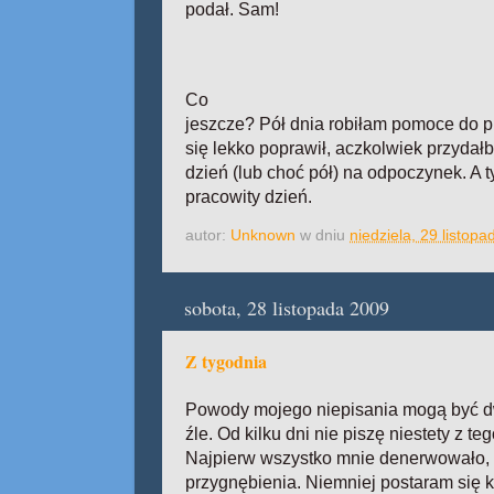
podał. Sam!
Co
jeszcze? Pół dnia robiłam pomoce do p
się lekko poprawił, aczkolwiek przydałb
dzień (lub choć pół) na odpoczynek. A 
pracowity dzień.
autor:
Unknown
w dniu
niedziela, 29 listop
sobota, 28 listopada 2009
Z tygodnia
Powody mojego niepisania mogą być dw
źle. Od kilku dni nie piszę niestety z t
Najpierw wszystko mnie denerwowało, 
przygnębienia. Niemniej postaram się k