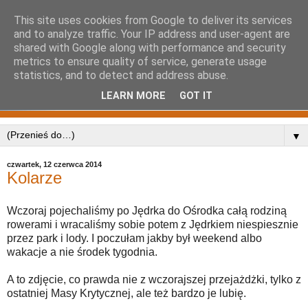
This site uses cookies from Google to deliver its services
and to analyze traffic. Your IP address and user-agent are
shared with Google along with performance and security
metrics to ensure quality of service, generate usage
statistics, and to detect and address abuse.
LEARN MORE
GOT IT
▼
czwartek, 12 czerwca 2014
Kolarze
Wczoraj pojechaliśmy po Jędrka do Ośrodka całą rodziną
rowerami i wracaliśmy sobie potem z Jędrkiem niespiesznie
przez park i lody. I poczułam jakby był weekend albo
wakacje a nie środek tygodnia.
A to zdjęcie, co prawda nie z wczorajszej przejażdżki, tylko z
ostatniej Masy Krytycznej, ale też bardzo je lubię.