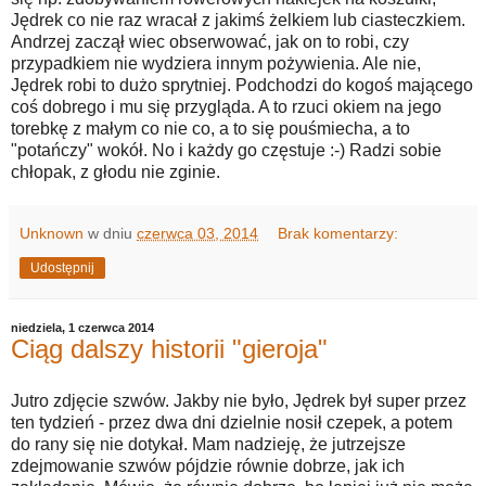
Jędrek co nie raz wracał z jakimś żelkiem lub ciasteczkiem.
Andrzej zaczął wiec obserwować, jak on to robi, czy
przypadkiem nie wydziera innym pożywienia. Ale nie,
Jędrek robi to dużo sprytniej. Podchodzi do kogoś mającego
coś dobrego i mu się przygląda. A to rzuci okiem na jego
torebkę z małym co nie co, a to się pouśmiecha, a to
"potańczy" wokół. No i każdy go częstuje :-) Radzi sobie
chłopak, z głodu nie zginie.
Unknown
w dniu
czerwca 03, 2014
Brak komentarzy:
Udostępnij
niedziela, 1 czerwca 2014
Ciąg dalszy historii "gieroja"
Jutro zdjęcie szwów. Jakby nie było, Jędrek był super przez
ten tydzień - przez dwa dni dzielnie nosił czepek, a potem
do rany się nie dotykał. Mam nadzieję, że jutrzejsze
zdejmowanie szwów pójdzie równie dobrze, jak ich