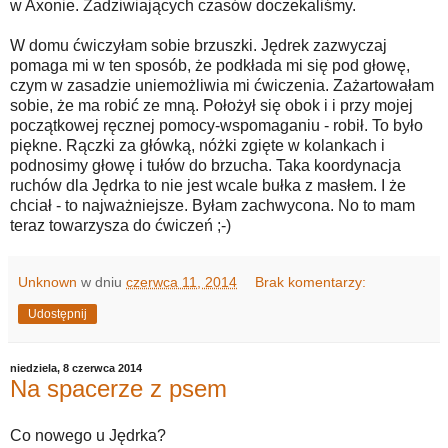
w Axonie. Zadziwiających czasów doczekaliśmy.
W domu ćwiczyłam sobie brzuszki. Jędrek zazwyczaj
pomaga mi w ten sposób, że podkłada mi się pod głowę,
czym w zasadzie uniemożliwia mi ćwiczenia. Zażartowałam
sobie, że ma robić ze mną. Położył się obok i i przy mojej
początkowej ręcznej pomocy-wspomaganiu - robił. To było
piękne. Rączki za główką, nóżki zgięte w kolankach i
podnosimy głowę i tułów do brzucha. Taka koordynacja
ruchów dla Jędrka to nie jest wcale bułka z masłem. I że
chciał - to najważniejsze. Byłam zachwycona. No to mam
teraz towarzysza do ćwiczeń ;-)
Unknown
w dniu
czerwca 11, 2014
Brak komentarzy:
Udostępnij
niedziela, 8 czerwca 2014
Na spacerze z psem
Co nowego u Jędrka?