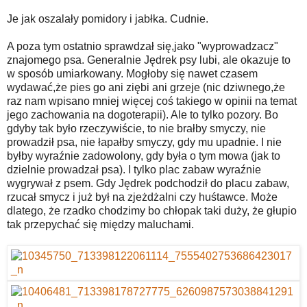
Je jak oszalały pomidory i jabłka. Cudnie.
A poza tym ostatnio sprawdzał się,jako "wyprowadzacz"
znajomego psa. Generalnie Jędrek psy lubi, ale okazuje to
w sposób umiarkowany. Mogłoby się nawet czasem
wydawać,że pies go ani ziębi ani grzeje (nic dziwnego,że
raz nam wpisano mniej więcej coś takiego w opinii na temat
jego zachowania na dogoterapii). Ale to tylko pozory. Bo
gdyby tak było rzeczywiście, to nie brałby smyczy, nie
prowadził psa, nie łapałby smyczy, gdy mu upadnie. I nie
byłby wyraźnie zadowolony, gdy była o tym mowa (jak to
dzielnie prowadzał psa). I tylko plac zabaw wyraźnie
wygrywał z psem. Gdy Jędrek podchodził do placu zabaw,
rzucał smycz i już był na zjeżdżalni czy huśtawce. Może
dlatego, że rzadko chodzimy bo chłopak taki duży, że głupio
tak przepychać się między maluchami.