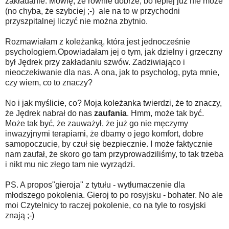
zakładanie. Mówię, że równie dobrze, bo lepiej już nie może
(no chyba, że szybciej ;-) ale na to w przychodni
przyszpitalnej liczyć nie można zbytnio.
Rozmawiałam z koleżanką, która jest jednocześnie
psychologiem.Opowiadałam jej o tym, jak dzielny i grzeczny
był Jędrek przy zakładaniu szwów. Zadziwiająco i
nieoczekiwanie dla nas. A ona, jak to psycholog, pyta mnie,
czy wiem, co to znaczy?
No i jak myślicie, co? Moja koleżanka twierdzi, że to znaczy,
że Jędrek nabrał do nas
zaufania
. Hmm, może tak być.
Może tak być, że zauważył, że już go nie męczymy
inwazyjnymi terapiami, że dbamy o jego komfort, dobre
samopoczucie, by czuł się bezpiecznie. I może faktycznie
nam zaufał, że skoro go tam przyprowadziliśmy, to tak trzeba
i nikt mu nic złego tam nie wyrządzi.
PS. A propos"gieroja" z tytułu - wytłumaczenie dla
młodszego pokolenia. Gieroj to po rosyjsku - bohater. No ale
moi Czytelnicy to raczej pokolenie, co na tyle to rosyjski
znają ;-)