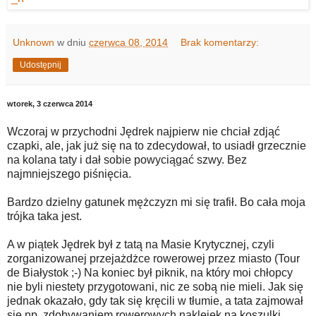
Unknown
w dniu
czerwca 08, 2014
Brak komentarzy:
Udostępnij
wtorek, 3 czerwca 2014
Wczoraj w przychodni Jędrek najpierw nie chciał zdjąć
czapki, ale, jak już się na to zdecydował, to usiadł grzecznie
na kolana taty i dał sobie powyciągać szwy. Bez
najmniejszego piśnięcia.
Bardzo dzielny gatunek mężczyzn mi się trafił. Bo cała moja
trójka taka jest.
A w piątek Jędrek był z tatą na Masie Krytycznej, czyli
zorganizowanej przejażdżce rowerowej przez miasto (Tour
de Białystok ;-) Na koniec był piknik, na który moi chłopcy
nie byli niestety przygotowani, nic ze sobą nie mieli. Jak się
jednak okazało, gdy tak się kręcili w tłumie, a tata zajmował
się np. zdobywaniem rowerowych naklejek na koszulki,