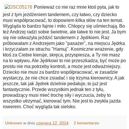
Ponieważ co nie raz mnie ktoś pyta, jak to
jest z tym jeżdżeniem tandemem, czy łatwo, czy dziecko
musi współpracować, to dopowiem kilka słów na ten temat.
Wygląda to bardzo fajnie i miło. Chłopcy się uśmiechają. Bo
też Andrzej radzi sobie świetnie, ale łatwe to nie jest. Ja bym
się nie odważyła jeździć tandemem z Jędrkiem. Raz
próbowałam z Andrzejem jako "pasażer", na miejscu Jędrka
i krzyczałam ze strachu "Hamuj". Kosmiczne wrażenie, gdy
ktoś za Ciebie kieruje, skręca, przyspiesza, a Ty nie masz
na to wpływu. Ale Jędrkowi to nie przeszkadza, być może po
prostu nie ma potrzeby kontroli, a może jest odważniejszy.
Dziecko nie musi za bardzo współpracować, w zasadzie
wystarczy, że nie chce zsiadać i się trzyma kierownicy. A jak
jeszcze, tak jak Jędrek dzielnie pedałuje, to już jest
fantastycznie. Przede wszystkim jednak ten z tyłu,
prowadzący musi mieć trochę siły i wyczucia, żeby to
wszystko utrzymać, kierować tym. Nie jest to zwykła jazda
rowerem. Choć wygląda tak sielsko.
Unknown
w dniu
czerwca 12, 2014
2 komentarze: