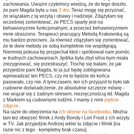
zachowania. Uważni czytelnicy wiedzą, że do tego doszło,
że pani Magda była u nas
3 dni
. Teraz mogę się przyznać,
że wiązałam z tą wizytą i obawy i nadzieje. Zdążyłam się
wcześniej zorientować, że PECS oparty jest na
behawioryzmie funkcjonalnym, a przecież behawioryzmem
mnie straszono. Terapeuci pracujący Metodą Krakowską są
mu bardzo przeciwni. Ja również zdążyłam się zorientować,
że te dwie metody ze sobą kompletnie nie współgrają.
Niemniej pokusa by przyjechał ktoś i spróbował nam pomóc
w trudnych zachowaniach Jędrka była zbyt silna bym miała
zrezygnować, się przestraszyć. Trochę się bałam, że jak
przyjedzie pani Magda, to ja już będę zobligowana
wprowadzać ten PECS, czy mi to będzie do końca
pasowało, czy nie. A tymczasem, ten ich przyjazd to było tak
cudowne doświadczenie, że absolutnie szczerze mówię -
nie wiązał się z żadnym stresem, niezręcznością itd. Magda
z Markiem są cudownymi ludźmi. I mamy z nimi
piękne
zdjęcie
.
Na razie do obejrzenia na
ich stronie na facebooku
. Można
tam też obejrzeć filmik z Andy Bondy i Lori Frost z ich wizyty
w TV. Jak przyjedzie Andrzej wklei tu zdjęcie i filmik [na
razie nic z tego - kompletny brak czasu].