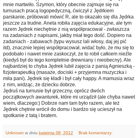
mnie martwiło. Szymon, który obecnie zajmuje się na
turnusach pracą logopedyczną, ćwiczył z Jędrkiem
parskanie, próbowali mówić R, ale to okazało się dla Jędrka
jeszcze za trudne. Aneta robiła zajęcia edukacyjne, ale tym
razem Jędrek niechętnie z nią współpracował - zwłaszcza
na zadaniach z napisami, jakby miał tego dość. Dopiero na
zadaniach - zabawach (typu wysusz lali włosy, daj jej pić
itd), znacznie lepiej współpracował, widać było, że mu się to
podobało i nawet mnie zaskoczył, że to robił całkiem nieźle
(kiedyś był do tego kompletnie drewniany i nieobecny). Ale
najbardziej to chyba Jędrek lubił zajęcia z panią Agnieszką -
fizjoterapeutką (masaże, dociski + przyjemna muzyczka i
miła pani). Jędrek się kładł i był cały happy. A mamusia wraz
z nim, widząc, że dziecku dobrze.
Jędruś na turnusie był grzeczny, oprócz dwóch
początkowych awanturek, które mi urządził (ale chyba nawet
wiem, dlaczego:) Dobrze nam tam było razem, ale też
Jędrek chętnie wrócił do domu i bardzo się ucieszył na
spotkanie z tatą i bratem.
Unknown
w dniu
kwietnia 08, 2012
Brak komentarzy: