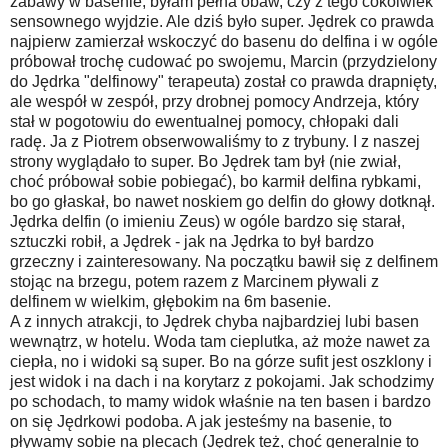
zabawy w basenie, byłam pełna obaw, czy z tego cokolwiek
sensownego wyjdzie. Ale dziś było super. Jędrek co prawda
najpierw zamierzał wskoczyć do basenu do delfina i w ogóle
próbował trochę cudować po swojemu, Marcin (przydzielony
do Jędrka "delfinowy" terapeuta) został co prawda drapnięty,
ale wespół w zespół, przy drobnej pomocy Andrzeja, który
stał w pogotowiu do ewentualnej pomocy, chłopaki dali
radę. Ja z Piotrem obserwowaliśmy to z trybuny. I z naszej
strony wyglądało to super. Bo Jędrek tam był (nie zwiał,
choć próbował sobie pobiegać), bo karmił delfina rybkami,
bo go głaskał, bo nawet noskiem go delfin do głowy dotknął.
Jędrka delfin (o imieniu Zeus) w ogóle bardzo się starał,
sztuczki robił, a Jędrek - jak na Jędrka to był bardzo
grzeczny i zainteresowany. Na początku bawił się z delfinem
stojąc na brzegu, potem razem z Marcinem pływali z
delfinem w wielkim, głębokim na 6m basenie.
A z innych atrakcji, to Jędrek chyba najbardziej lubi basen
wewnątrz, w hotelu. Woda tam cieplutka, aż może nawet za
ciepła, no i widoki są super. Bo na górze sufit jest oszklony i
jest widok i na dach i na korytarz z pokojami. Jak schodzimy
po schodach, to mamy widok właśnie na ten basen i bardzo
on się Jędrkowi podoba. A jak jesteśmy na basenie, to
pływamy sobie na plecach (Jędrek też, choć generalnie to