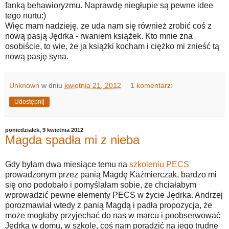
fanką behawioryzmu. Naprawdę niegłupie są pewne idee
tego nurtu:)
Więc mam nadzieję, ze uda nam się również zrobić coś z
nową pasją Jędrka - rwaniem książek. Kto mnie zna
osobiście, to wie, że ja książki kocham i ciężko mi znieść tą
nową pasję syna.
Unknown
w dniu
kwietnia 21, 2012
1 komentarz:
Udostępnij
poniedziałek, 9 kwietnia 2012
Magda spadła mi z nieba
Gdy byłam dwa miesiące temu na
szkoleniu PECS
prowadzonym przez panią Magdę Kaźmierczak, bardzo mi
się ono podobało i pomyślałam sobie, że chciałabym
wprowadzić pewne elementy PECS w życie Jędrka. Andrzej
porozmawiał wtedy z panią Magdą i padła propozycja, że
może mogłaby przyjechać do nas w marcu i poobserwować
Jędrka w domu, w szkole, coś nam poradzić na jego trudne