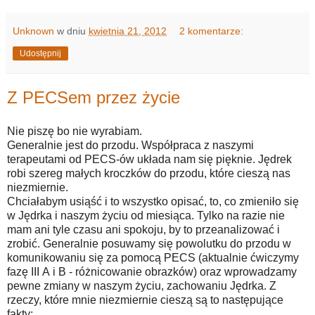
Unknown
w dniu
kwietnia 21, 2012
2 komentarze:
Udostępnij
Z PECSem przez życie
Nie piszę bo nie wyrabiam.
Generalnie jest do przodu. Współpraca z naszymi
terapeutami od PECS-ów układa nam się pięknie. Jędrek
robi szereg małych kroczków do przodu, które cieszą nas
niezmiernie.
Chciałabym usiąść i to wszystko opisać, to, co zmieniło się
w Jędrka i naszym życiu od miesiąca. Tylko na razie nie
mam ani tyle czasu ani spokoju, by to przeanalizować i
zrobić. Generalnie posuwamy się powolutku do przodu w
komunikowaniu się za pomocą PECS (aktualnie ćwiczymy
fazę III A i B - różnicowanie obrazków) oraz wprowadzamy
pewne zmiany w naszym życiu, zachowaniu Jędrka. Z
rzeczy, które mnie niezmiernie cieszą są to następujące
fakty: