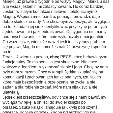
Minęło już prawie 3 tygodnie od wizyty Magdy i Marka u nas,
a ja wciąż jestem nimi zafascynowana. I to coraz bardziej.
Jestem w stałym kontakcie mailowo - telefonicznym z
Magdą. Wspiera mnie bardzo, pomaga, prowadzi, daje
dobre skuteczne rady. Nie chciałbym zapeszyć, ale wygląda
na to, że udało jej się zidentyfikować przyczynę porannych
Jędrka awantur i ją zneutralizować. Od tygodnia nie mamy
porannych awantur, które mnie wykańczały emocjonalnie.
Co ważniejsze, wiem, że nawet jeśli ten czy inny problem
się pojawi, Magda mi pomoże znaleźć przyczynę i sposób
na to.
Teraz już wiem na pewno,
chcę
PECS, chcę behawioryzm
funkcjonalny. To ma sens, to jest skuteczne. Nie chcę
walczyć z Jędrkiem, wykańczać siebie i jego. Chcę by nam
było dobrze razem. Chcę w terapii Jędrka skupiać się na
komunikacji i zachowaniach funkcjonalnych, tzn. takich
które mają bezpośrednie przełożenie na życie, a nie
zadania dla robienia zadań, które nam nijak życia nie
ułatwiają.
Jędrek jest przeszczęśliwy, gdy chce się z nami bawić, my
wyciągamy rękę, a on leci do swojej książki po
obrazek. Szuka książki, znajduje ją ukrytą pod czymś,
odwraca, odrywa obrazek. Żadne przeszkody go nie