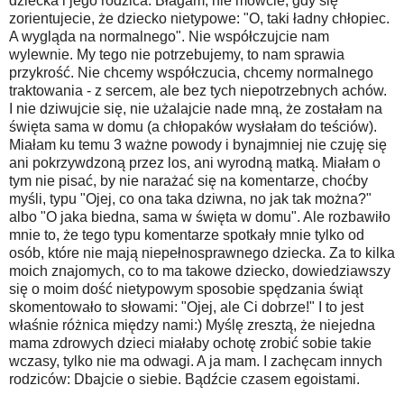
dziecka i jego rodzica. Błagam, nie mówcie, gdy się
zorientujecie, że dziecko nietypowe: "O, taki ładny chłopiec.
A wygląda na normalnego". Nie współczujcie nam
wylewnie. My tego nie potrzebujemy, to nam sprawia
przykrość. Nie chcemy współczucia, chcemy normalnego
traktowania - z sercem, ale bez tych niepotrzebnych achów.
I nie dziwujcie się, nie użalajcie nade mną, że zostałam na
święta sama w domu (a chłopaków wysłałam do teściów).
Miałam ku temu 3 ważne powody i bynajmniej nie czuję się
ani pokrzywdzoną przez los, ani wyrodną matką. Miałam o
tym nie pisać, by nie narażać się na komentarze, choćby
myśli, typu "Ojej, co ona taka dziwna, no jak tak można?"
albo "O jaka biedna, sama w święta w domu". Ale rozbawiło
mnie to, że tego typu komentarze spotkały mnie tylko od
osób, które nie mają niepełnosprawnego dziecka. Za to kilka
moich znajomych, co to ma takowe dziecko, dowiedziawszy
się o moim dość nietypowym sposobie spędzania świąt
skomentowało to słowami: "Ojej, ale Ci dobrze!" I to jest
właśnie różnica między nami:) Myślę zresztą, że niejedna
mama zdrowych dzieci miałaby ochotę zrobić sobie takie
wczasy, tylko nie ma odwagi. A ja mam. I zachęcam innych
rodziców: Dbajcie o siebie. Bądźcie czasem egoistami.