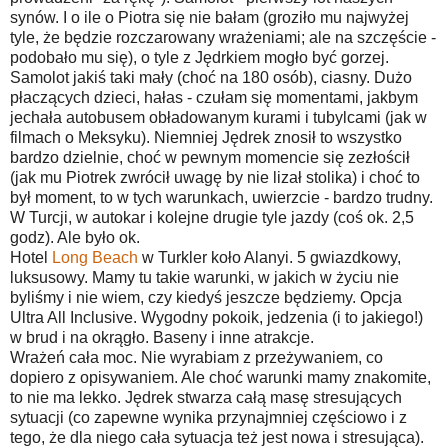
synów. I o ile o Piotra się nie bałam (groziło mu najwyżej
tyle, że będzie rozczarowany wrażeniami; ale na szczęście -
podobało mu się), o tyle z Jędrkiem mogło być gorzej.
Samolot jakiś taki mały (choć na 180 osób), ciasny. Dużo
płaczących dzieci, hałas - czułam się momentami, jakbym
jechała autobusem obładowanym kurami i tubylcami (jak w
filmach o Meksyku). Niemniej Jędrek znosił to wszystko
bardzo dzielnie, choć w pewnym momencie się zezłościł
(jak mu Piotrek zwrócił uwagę by nie lizał stolika) i choć to
był moment, to w tych warunkach, uwierzcie - bardzo trudny.
W Turcji, w autokar i kolejne drugie tyle jazdy (coś ok. 2,5
godz). Ale było ok.
Hotel
Long Beach
w Turkler koło Alanyi. 5 gwiazdkowy,
luksusowy. Mamy tu takie warunki, w jakich w życiu nie
byliśmy i nie wiem, czy kiedyś jeszcze będziemy. Opcja
Ultra All Inclusive. Wygodny pokoik, jedzenia (i to jakiego!)
w brud i na okrągło. Baseny i inne atrakcje.
Wrażeń cała moc. Nie wyrabiam z przeżywaniem, co
dopiero z opisywaniem. Ale choć warunki mamy znakomite,
to nie ma lekko. Jędrek stwarza całą masę stresujących
sytuacji (co zapewne wynika przynajmniej częściowo i z
tego, że dla niego cała sytuacja też jest nowa i stresująca).