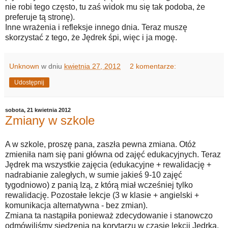
nie robi tego często, tu zaś widok mu się tak podoba, że
preferuje tą stronę).
Inne wrażenia i refleksje innego dnia. Teraz muszę
skorzystać z tego, że Jędrek śpi, więc i ja mogę.
Unknown
w dniu
kwietnia 27, 2012
2 komentarze:
Udostępnij
sobota, 21 kwietnia 2012
Zmiany w szkole
A w szkole, proszę pana, zaszła pewna zmiana. Otóż
zmieniła nam się pani główna od zajęć edukacyjnych. Teraz
Jędrek ma wszystkie zajęcia (edukacyjne + rewalidację +
nadrabianie zaległych, w sumie jakieś 9-10 zajęć
tygodniowo) z panią Izą, z którą miał wcześniej tylko
rewalidację. Pozostałe lekcje (3 w klasie + angielski +
komunikacja alternatywna - bez zmian).
Zmiana ta nastąpiła ponieważ zdecydowanie i stanowczo
odmówiliśmy siedzenia na korytarzu w czasie lekcji Jędrka.