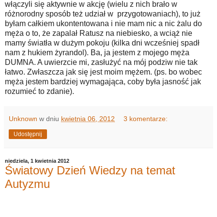
włączyli się aktywnie w akcję (wielu z nich brało w
różnorodny sposób też udział w przygotowaniach), to już
byłam całkiem ukontentowana i nie mam nic a nic żalu do
męża o to, że zapalał Ratusz na niebiesko, a wciąż nie
mamy światła w dużym pokoju (kilka dni wcześniej spadł
nam z hukiem żyrandol). Ba, ja jestem z mojego męża
DUMNA. A uwierzcie mi, zasłużyć na mój podziw nie tak
łatwo. Zwłaszcza jak się jest moim mężem. (ps. bo wobec
męża jestem bardziej wymagająca, coby była jasność jak
rozumieć to zdanie).
Unknown
w dniu
kwietnia 06, 2012
3 komentarze:
Udostępnij
niedziela, 1 kwietnia 2012
Światowy Dzień Wiedzy na temat
Autyzmu