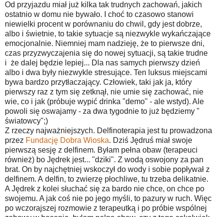
Od przyjazdu miał już kilka tak trudnych zachowań, jakich
ostatnio w domu nie bywało. I choć to czasowo stanowi
niewielki procent w porównaniu do chwil, gdy jest dobrze,
albo i świetnie, to takie sytuacje są niezwykle wykańczające
emocjonalnie. Niemniej mam nadzieję, że to pierwsze dni,
czas przyzwyczajenia się do nowej sytuacji, są takie trudne
i że dalej będzie lepiej... Dla nas samych pierwszy dzień
albo i dwa były niezwykle stresujące. Ten luksus miejscami
bywa bardzo przytłaczający. Człowiek, taki jak ja, który
pierwszy raz z tym się zetknął, nie umie się zachować, nie
wie, co i jak (próbuje wypić drinka "demo" - ale wstyd). Ale
powoli się oswajamy - za dwa tygodnie to już będziemy "
światowcy";)
Z rzeczy najważniejszych. Delfinoterapia jest tu prowadzona
przez
Fundację Dobra Wioska
. Dziś Jędruś miał swoje
pierwszą sesję z delfinem. Byłam pełna obaw (terapeuci
również) bo Jędrek jest... "dziki". Z wodą oswojony za pan
brat. On by najchętniej wskoczył do wody i sobie popływał z
delfinem. A delfin, to zwierzę płochliwe, tu trzeba delikatnie.
A Jędrek z kolei słuchać się za bardo nie chce, on chce po
swojemu. A jak coś nie po jego myśli, to pazury w ruch. Więc
po wczorajszej rozmowie z terapeutką i po próbie wspólnej