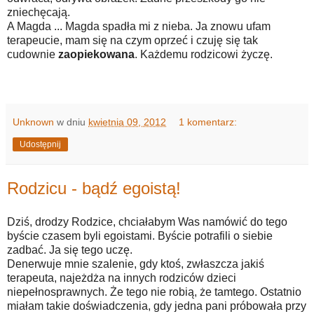
zniechęcają.
A Magda ... Magda spadła mi z nieba. Ja znowu ufam
terapeucie, mam się na czym oprzeć i czuję się tak
cudownie
zaopiekowana
. Każdemu rodzicowi życzę.
Unknown
w dniu
kwietnia 09, 2012
1 komentarz:
Udostępnij
Rodzicu - bądź egoistą!
Dziś, drodzy Rodzice, chciałabym Was namówić do tego
byście czasem byli egoistami. Byście potrafili o siebie
zadbać. Ja się tego uczę.
Denerwuje mnie szalenie, gdy ktoś, zwłaszcza jakiś
terapeuta, najeżdża na innych rodziców dzieci
niepełnosprawnych. Że tego nie robią, że tamtego. Ostatnio
miałam takie doświadczenia, gdy jedna pani próbowała przy