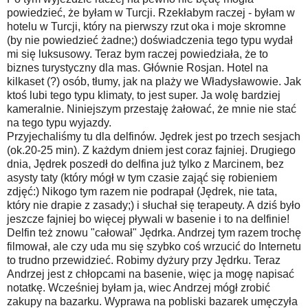
powiedzieć, że byłam w Turcji. Rzekłabym raczej - byłam w
hotelu w Turcji, który na pierwszy rzut oka i moje skromne
(by nie powiedzieć żadne;) doświadczenia tego typu wydał
mi się luksusowy. Teraz bym raczej powiedziała, że to
biznes turystyczny dla mas. Głównie Rosjan. Hotel na
kilkaset (?) osób, tłumy, jak na plaży we Władysławowie. Jak
ktoś lubi tego typu klimaty, to jest super. Ja wolę bardziej
kameralnie. Niniejszym przestaję żałować, że mnie nie stać
na tego typu wyjazdy.
Przyjechaliśmy tu dla delfinów. Jędrek jest po trzech sesjach
(ok.20-25 min). Z każdym dniem jest coraz fajniej. Drugiego
dnia, Jędrek poszedł do delfina już tylko z Marcinem, bez
asysty taty (który mógł w tym czasie zająć się robieniem
zdjęć:) Nikogo tym razem nie podrapał (Jędrek, nie tata,
który nie drapie z zasady;) i słuchał się terapeuty. A dziś było
jeszcze fajniej bo więcej pływali w basenie i to na delfinie!
Delfin też znowu "całował" Jędrka. Andrzej tym razem trochę
filmował, ale czy uda mu się szybko coś wrzucić do Internetu
to trudno przewidzieć. Robimy dyżury przy Jędrku. Teraz
Andrzej jest z chłopcami na basenie, więc ja mogę napisać
notatkę. Wcześniej byłam ja, wiec Andrzej mógł zrobić
zakupy na bazarku. Wyprawa na pobliski bazarek umęczyła