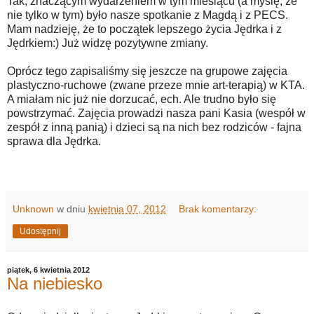
Tak, znaczącym wydarzeniem w tym miesiącu (a myślę, że
nie tylko w tym) było nasze spotkanie z Magdą i z PECS.
Mam nadzieję, że to początek lepszego życia Jędrka i z
Jędrkiem:) Już widzę pozytywne zmiany.
Oprócz tego zapisaliśmy się jeszcze na grupowe zajęcia
plastyczno-ruchowe (zwane przeze mnie art-terapią) w KTA.
A miałam nic już nie dorzucać, ech. Ale trudno było się
powstrzymać. Zajęcia prowadzi nasza pani Kasia (wespół w
zespół z inną panią) i dzieci są na nich bez rodziców - fajna
sprawa dla Jędrka.
Unknown
w dniu
kwietnia 07, 2012
Brak komentarzy:
Udostępnij
piątek, 6 kwietnia 2012
Na niebiesko