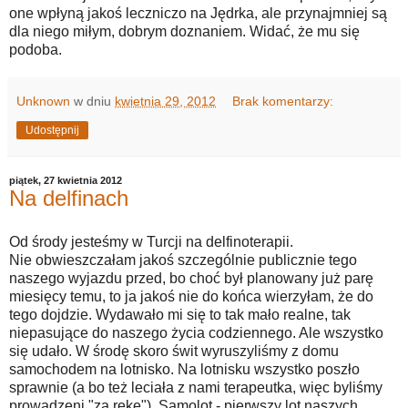
one wpłyną jakoś leczniczo na Jędrka, ale przynajmniej są
dla niego miłym, dobrym doznaniem. Widać, że mu się
podoba.
Unknown
w dniu
kwietnia 29, 2012
Brak komentarzy:
Udostępnij
piątek, 27 kwietnia 2012
Na delfinach
Od środy jesteśmy w Turcji na delfinoterapii.
Nie obwieszczałam jakoś szczególnie publicznie tego
naszego wyjazdu przed, bo choć był planowany już parę
miesięcy temu, to ja jakoś nie do końca wierzyłam, że do
tego dojdzie. Wydawało mi się to tak mało realne, tak
niepasujące do naszego życia codziennego. Ale wszystko
się udało. W środę skoro świt wyruszyliśmy z domu
samochodem na lotnisko. Na lotnisku wszystko poszło
sprawnie (a bo też leciała z nami terapeutka, więc byliśmy
prowadzeni "za rękę"). Samolot - pierwszy lot naszych