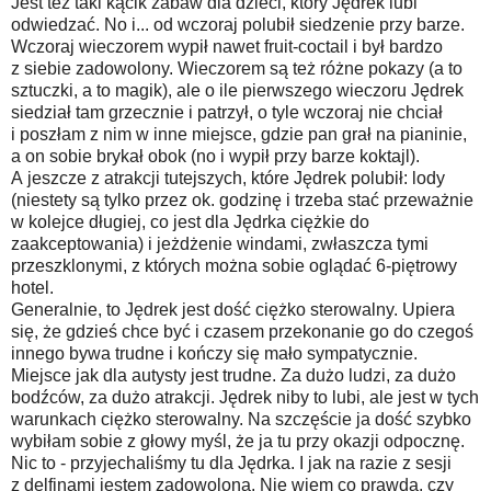
Jest też taki kącik zabaw dla dzieci, który Jędrek lubi
odwiedzać. No i... od wczoraj polubił siedzenie przy barze.
Wczoraj wieczorem wypił nawet fruit-coctail i był bardzo
z siebie zadowolony. Wieczorem są też różne pokazy (a to
sztuczki, a to magik), ale o ile pierwszego wieczoru Jędrek
siedział tam grzecznie i patrzył, o tyle wczoraj nie chciał
i poszłam z nim w inne miejsce, gdzie pan grał na pianinie,
a on sobie brykał obok (no i wypił przy barze koktajl).
A jeszcze z atrakcji tutejszych, które Jędrek polubił: lody
(niestety są tylko przez ok. godzinę i trzeba stać przeważnie
w kolejce długiej, co jest dla Jędrka ciężkie do
zaakceptowania) i jeżdżenie windami, zwłaszcza tymi
przeszklonymi, z których można sobie oglądać 6-piętrowy
hotel.
Generalnie, to Jędrek jest dość ciężko sterowalny. Upiera
się, że gdzieś chce być i czasem przekonanie go do czegoś
innego bywa trudne i kończy się mało sympatycznie.
Miejsce jak dla autysty jest trudne. Za dużo ludzi, za dużo
bodźców, za dużo atrakcji. Jędrek niby to lubi, ale jest w tych
warunkach ciężko sterowalny. Na szczęście ja dość szybko
wybiłam sobie z głowy myśl, że ja tu przy okazji odpocznę.
Nic to - przyjechaliśmy tu dla Jędrka. I jak na razie z sesji
z delfinami jestem zadowolona. Nie wiem co prawda, czy