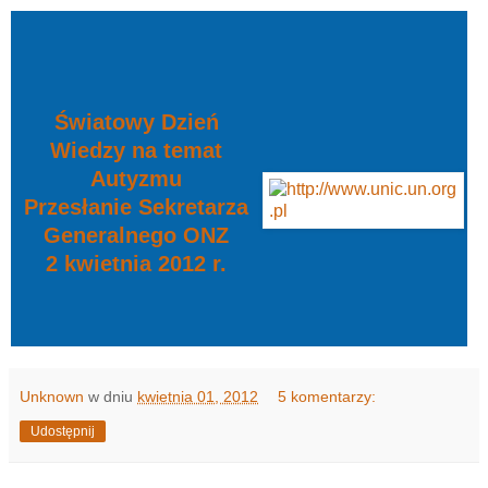
Światowy Dzień
Wiedzy na temat
Autyzmu
Przesłanie Sekretarza
Generalnego ONZ
2 kwietnia 2012 r.
Unknown
w dniu
kwietnia 01, 2012
5 komentarzy:
Udostępnij