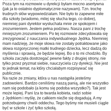
Poza tym na rozmowie u dyrekcji byłam mocno asertywna
(jak ja to ostatnio dyplomatycznie nazywam). Tzn. trochę
trudnych słów wypowiedziałam. Nie było to zapewne miłe
dla szkoły (wiadomo, milej się słucha tego, co dobre),
niemniej pani dyrektor wysłuchała mnie ze spokojem i
zrozumieniem. Jestem pełna podziwu. Nasza pani z trochę
mniejszym zrozumieniem. Po tej rozmowie zdecydowała się
zrezygnować z nauczania indywidualnego Jędrka. Niemniej
mam nadzieję, że moje słowa nie zostały potraktowane jako
słowa rozgoryczonej matki trudnego dziecka, lecz dadzą do
myślenia i sprawią, że będzie lepiej. Bo o to mi chodziło. By
szkoła zaczęła dostrzegać pewne fakty z drugiej strony, nie
tylko przez pryzmat siebie, nauczyciela czy dyrekcji. Nie jest
to jednak temat, na który chciałabym rozpisywać się
publicznie.
Na razie ze zmiany, która u nas nastąpiła jesteśmy
zadowoleni. Bardzo ceniliśmy naszą panią, ale nie wszystko
nam się podobało (a komu się podoba wszystko?). Tak jest
może lepiej. Pani Iza to twarda kobieta, radzi sobie
z Jędrkiem i myślę, że całkiem nieźle się dogadują. A my
potrzebujemy chwili oddechu. Tego byśmy nie musieli ciągle
być w szkole i żyć tylko szkołą.