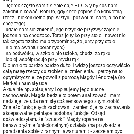
- Jędrek często sam z siebie daje PECS-y by coś nam
zakomunikować. Robi to, gdy chce poprosić o konkretną
rzecz i niekonkretną (np. w stylu, pozwól mi na to, albo nie
chcę tego).
- udało nam się zmienić jego brzydkie przyzwyczajenie
jedzenia na chodząco. Teraz je tylko przy stole i nawet nie
tak często trzeba mu przypominać, że jemy przy stole
- nie ma awantur porannych:)
- na podwórku, w szkole nie ucieka, chodzi za rękę
- lepiej współpracuje przy myciu rąk
Dla mnie to bardzo bardzo dużo. I widzę jeszcze oczywiście
całą masę rzeczy do zrobienia, zmienienia. I patrzę na to
optymistycznie, że powoli z pomocą Magdy i Andrzeja (no i
Marka!:) nam się uda.
Aktualnie np. spisujemy i opisujemy jego trudne
zachowania. Magda będzie to potem analizować i mam
nadzieję, że uda nam się coś sensownego z tym zrobić.
Znaleźć funkcję tych zachowań i zamienić je na zachowania
akceptowalne pełniące podobną funkcję. Odkąd
doświadczyłam, że "sztuczki" Magdy (oparte na
behawioryźmie funkcjonalnym) działają (na przykładzie
poradzenia sobie z rannymi awanturami) - zaczęłam być