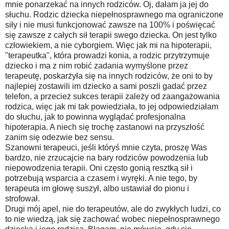
mnie ponarzekać na innych rodziców. Oj, dałam ja jej do
słuchu. Rodzic dziecka niepełnosprawnego ma ograniczone
siły i nie musi funkcjonować zawsze na 100% i poświęcać
się zawsze z całych sił terapii swego dziecka. On jest tylko
człowiekiem, a nie cyborgiem. Więc jak mi na hipoterapii,
"terapeutka", która prowadzi konia, a rodzic przytrzymuje
dziecko i ma z nim robić zadania wymyślone przez
terapeutę, poskarżyła się na innych rodziców, że oni to by
najlepiej zostawili im dziecko a sami poszli gadać przez
telefon, a przecież sukces terapii zależy od zaangażowania
rodzica, więc jak mi tak powiedziała, to jej odpowiedziałam
do słuchu, jak to powinna wyglądać profesjonalna
hipoterapia. A niech się trochę zastanowi na przyszłość
zanim się odezwie bez sensu.
Szanowni terapeuci, jeśli któryś mnie czyta, proszę Was
bardzo, nie zrzucajcie na bary rodziców powodzenia lub
niepowodzenia terapii. Oni często gonią resztką sił i
potrzebują wsparcia a czasem i wyręki. A nie tego, by
terapeuta im głowę suszył, albo ustawiał do pionu i
strofował.
Drugi mój apel, nie do terapeutów, ale do zwykłych ludzi, co
to nie wiedzą, jak się zachować wobec niepełnosprawnego