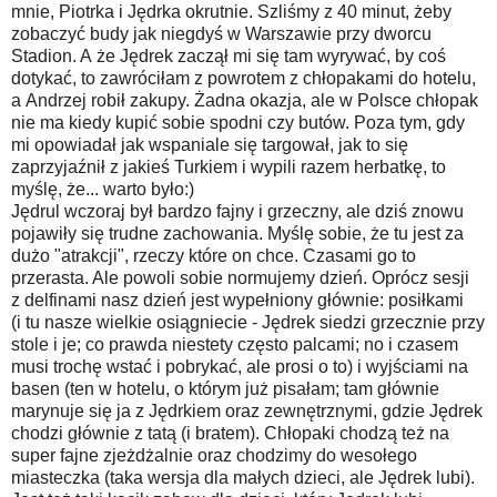
mnie, Piotrka i Jędrka okrutnie. Szliśmy z 40 minut, żeby
zobaczyć budy jak niegdyś w Warszawie przy dworcu
Stadion. A że Jędrek zaczął mi się tam wyrywać, by coś
dotykać, to zawróciłam z powrotem z chłopakami do hotelu,
a Andrzej robił zakupy. Żadna okazja, ale w Polsce chłopak
nie ma kiedy kupić sobie spodni czy butów. Poza tym, gdy
mi opowiadał jak wspaniale się targował, jak to się
zaprzyjaźnił z jakieś Turkiem i wypili razem herbatkę, to
myślę, że... warto było:)
Jędrul wczoraj był bardzo fajny i grzeczny, ale dziś znowu
pojawiły się trudne zachowania. Myślę sobie, że tu jest za
dużo "atrakcji", rzeczy które on chce. Czasami go to
przerasta. Ale powoli sobie normujemy dzień. Oprócz sesji
z delfinami nasz dzień jest wypełniony głównie: posiłkami
(i tu nasze wielkie osiągniecie - Jędrek siedzi grzecznie przy
stole i je; co prawda niestety często palcami; no i czasem
musi trochę wstać i pobrykać, ale prosi o to) i wyjściami na
basen (ten w hotelu, o którym już pisałam; tam głównie
marynuje się ja z Jędrkiem oraz zewnętrznymi, gdzie Jędrek
chodzi głównie z tatą (i bratem). Chłopaki chodzą też na
super fajne zjeżdżalnie oraz chodzimy do wesołego
miasteczka (taka wersja dla małych dzieci, ale Jędrek lubi).