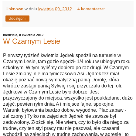
Unknown
w dniu
kwietnia 09, 2012
4 komentarze:
Udostępnij
niedziela, 8 kwietnia 2012
W Czarnym Lesie
Pierwszy tydzień kwietnia Jędrek spędził na turnusie w
Czarnym Lesie, tam gdzie spędził 1/4 roku w ubiegłym roku
szkolnym. W tym byliśmy dopiero po raz drugi. W Czarnym
Lesie zmiany, nie ma tymczasowo Asi. Jędrek też miał
okazję poznać nową sympatyczną panią Dorotę, która
wkrótce zastąpi panią Sylwię i się przyuczała do tej roli.
Jędrkowi w Czarnym Lesie było dobrze. Jest
przyzwyczajony do miejsca, wszystko jest poukładane, dużo
zajęć, pewien rytm dnia. A i miejsce fajne, spokojne.
Warunki bytowania bardzo dobre, wygodne. Plac zabaw -
zaliczony:) Tylko na zajęciach Jędrek nie zawsze był
zadowolony. Złościł się. Nie wiem, czy to było dla niego za
trudne, czy ten styl pracy mu nie pasował, ale czasami
wchodził na zajęciach w trudne zachowania, w agresję i to