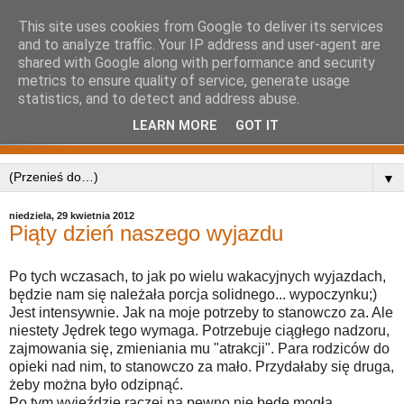
This site uses cookies from Google to deliver its services
and to analyze traffic. Your IP address and user-agent are
shared with Google along with performance and security
metrics to ensure quality of service, generate usage
statistics, and to detect and address abuse.
LEARN MORE
GOT IT
▼
niedziela, 29 kwietnia 2012
Piąty dzień naszego wyjazdu
Po tych wczasach, to jak po wielu wakacyjnych wyjazdach,
będzie nam się należała porcja solidnego... wypoczynku;)
Jest intensywnie. Jak na moje potrzeby to stanowczo za. Ale
niestety Jędrek tego wymaga. Potrzebuje ciągłego nadzoru,
zajmowania się, zmieniania mu "atrakcji". Para rodziców do
opieki nad nim, to stanowczo za mało. Przydałaby się druga,
żeby można było odzipnąć.
Po tym wyjeździe raczej na pewno nie będę mogła