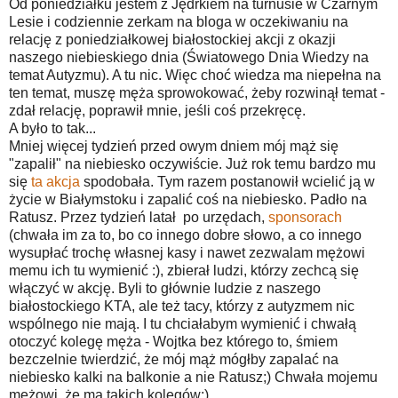
Od poniedziałku jestem z Jędrkiem na turnusie w Czarnym
Lesie i codziennie zerkam na bloga w oczekiwaniu na
relację z poniedziałkowej białostockiej akcji z okazji
naszego niebieskiego dnia (Światowego Dnia Wiedzy na
temat Autyzmu). A tu nic. Więc choć wiedza ma niepełna na
ten temat, muszę męża sprowokować, żeby rozwinął temat -
zdał relację, poprawił mnie, jeśli coś przekręcę.
A było to tak...
Mniej więcej tydzień przed owym dniem mój mąż się
"zapalił" na niebiesko oczywiście. Już rok temu bardzo mu
się
ta akcja
spodobała. Tym razem postanowił wcielić ją w
życie w Białymstoku i zapalić coś na niebiesko. Padło na
Ratusz. Przez tydzień latał po urzędach,
sponsorach
(chwała im za to, bo co innego dobre słowo, a co innego
wysupłać trochę własnej kasy i nawet zezwalam mężowi
memu ich tu wymienić :), zbierał ludzi, którzy zechcą się
włączyć w akcję. Byli to głównie ludzie z naszego
białostockiego KTA, ale też tacy, którzy z autyzmem nic
wspólnego nie mają. I tu chciałabym wymienić i chwałą
otoczyć kolegę męża - Wojtka bez którego to, śmiem
bezczelnie twierdzić, że mój mąż mógłby zapalać na
niebiesko kalki na balkonie a nie Ratusz;) Chwała mojemu
mężowi, że ma takich kolegów:)