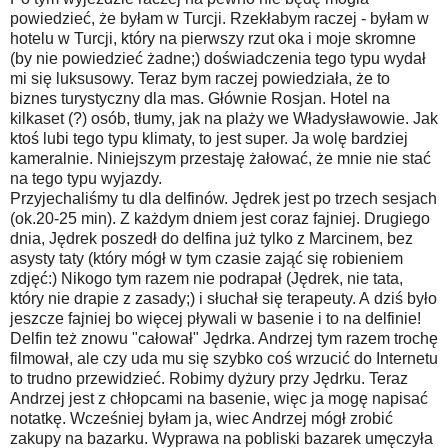
powiedzieć, że byłam w Turcji. Rzekłabym raczej - byłam w
hotelu w Turcji, który na pierwszy rzut oka i moje skromne
(by nie powiedzieć żadne;) doświadczenia tego typu wydał
mi się luksusowy. Teraz bym raczej powiedziała, że to
biznes turystyczny dla mas. Głównie Rosjan. Hotel na
kilkaset (?) osób, tłumy, jak na plaży we Władysławowie. Jak
ktoś lubi tego typu klimaty, to jest super. Ja wolę bardziej
kameralnie. Niniejszym przestaję żałować, że mnie nie stać
na tego typu wyjazdy.
Przyjechaliśmy tu dla delfinów. Jędrek jest po trzech sesjach
(ok.20-25 min). Z każdym dniem jest coraz fajniej. Drugiego
dnia, Jędrek poszedł do delfina już tylko z Marcinem, bez
asysty taty (który mógł w tym czasie zająć się robieniem
zdjęć:) Nikogo tym razem nie podrapał (Jędrek, nie tata,
który nie drapie z zasady;) i słuchał się terapeuty. A dziś było
jeszcze fajniej bo więcej pływali w basenie i to na delfinie!
Delfin też znowu "całował" Jędrka. Andrzej tym razem trochę
filmował, ale czy uda mu się szybko coś wrzucić do Internetu
to trudno przewidzieć. Robimy dyżury przy Jędrku. Teraz
Andrzej jest z chłopcami na basenie, więc ja mogę napisać
notatkę. Wcześniej byłam ja, wiec Andrzej mógł zrobić
zakupy na bazarku. Wyprawa na pobliski bazarek umęczyła