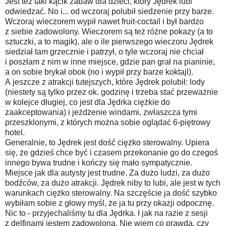
Jest też taki kącik zabaw dla dzieci, który Jędrek lubi
odwiedzać. No i... od wczoraj polubił siedzenie przy barze.
Wczoraj wieczorem wypił nawet fruit-coctail i był bardzo
z siebie zadowolony. Wieczorem są też różne pokazy (a to
sztuczki, a to magik), ale o ile pierwszego wieczoru Jędrek
siedział tam grzecznie i patrzył, o tyle wczoraj nie chciał
i poszłam z nim w inne miejsce, gdzie pan grał na pianinie,
a on sobie brykał obok (no i wypił przy barze koktajl).
A jeszcze z atrakcji tutejszych, które Jędrek polubił: lody
(niestety są tylko przez ok. godzinę i trzeba stać przeważnie
w kolejce długiej, co jest dla Jędrka ciężkie do
zaakceptowania) i jeżdżenie windami, zwłaszcza tymi
przeszklonymi, z których można sobie oglądać 6-piętrowy
hotel.
Generalnie, to Jędrek jest dość ciężko sterowalny. Upiera
się, że gdzieś chce być i czasem przekonanie go do czegoś
innego bywa trudne i kończy się mało sympatycznie.
Miejsce jak dla autysty jest trudne. Za dużo ludzi, za dużo
bodźców, za dużo atrakcji. Jędrek niby to lubi, ale jest w tych
warunkach ciężko sterowalny. Na szczęście ja dość szybko
wybiłam sobie z głowy myśl, że ja tu przy okazji odpocznę.
Nic to - przyjechaliśmy tu dla Jędrka. I jak na razie z sesji
z delfinami jestem zadowolona. Nie wiem co prawda, czy