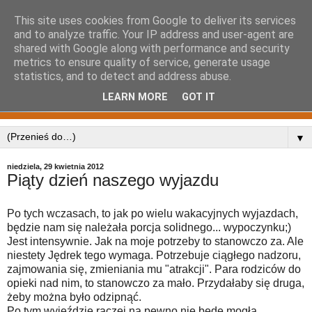
This site uses cookies from Google to deliver its services
and to analyze traffic. Your IP address and user-agent are
shared with Google along with performance and security
metrics to ensure quality of service, generate usage
statistics, and to detect and address abuse.
LEARN MORE
GOT IT
▼
niedziela, 29 kwietnia 2012
Piąty dzień naszego wyjazdu
Po tych wczasach, to jak po wielu wakacyjnych wyjazdach,
będzie nam się należała porcja solidnego... wypoczynku;)
Jest intensywnie. Jak na moje potrzeby to stanowczo za. Ale
niestety Jędrek tego wymaga. Potrzebuje ciągłego nadzoru,
zajmowania się, zmieniania mu "atrakcji". Para rodziców do
opieki nad nim, to stanowczo za mało. Przydałaby się druga,
żeby można było odzipnąć.
Po tym wyjeździe raczej na pewno nie będę mogła