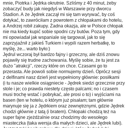
mnie, Piotrka i Jędrka okrutnie. Szliśmy z 40 minut, żeby
zobaczyć budy jak niegdyś w Warszawie przy dworcu
Stadion. A że Jędrek zaczął mi się tam wyrywać, by coś
dotykać, to zawróciłam z powrotem z chłopakami do hotelu,
a Andrzej robił zakupy. Żadna okazja, ale w Polsce chłopak
nie ma kiedy kupić sobie spodni czy butów. Poza tym, gdy
mi opowiadał jak wspaniale się targował, jak to się
zaprzyjaźnił z jakieś Turkiem i wypili razem herbatkę, to
myślę, że... warto było:)
Jędrul wczoraj był bardzo fajny i grzeczny, ale dziś znowu
pojawiły się trudne zachowania. Myślę sobie, że tu jest za
dużo "atrakcji", rzeczy które on chce. Czasami go to
przerasta. Ale powoli sobie normujemy dzień. Oprócz sesji
z delfinami nasz dzień jest wypełniony głównie: posiłkami
(i tu nasze wielkie osiągniecie - Jędrek siedzi grzecznie przy
stole i je; co prawda niestety często palcami; no i czasem
musi trochę wstać i pobrykać, ale prosi o to) i wyjściami na
basen (ten w hotelu, o którym już pisałam; tam głównie
marynuje się ja z Jędrkiem oraz zewnętrznymi, gdzie Jędrek
chodzi głównie z tatą (i bratem). Chłopaki chodzą też na
super fajne zjeżdżalnie oraz chodzimy do wesołego
miasteczka (taka wersja dla małych dzieci, ale Jędrek lubi).