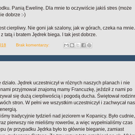
ku. Panią Ewelinę. Dla mnie to oczywiście jakiś stres (może
ie dobrze :-)
st cierpliwy. Nie goni jak szalony, jak w górach, czeka na mnie.
tatą i bratem Jędrek biega. I tak jest dobrze.
2018
Brak komentarzy:
działo. Jędrek uczestniczył w różnych naszych planach i nie
nami przyjmował znajomą mamy Francuzkę, jeździł z nami po
azywał się dużą cierpliwością i pogodą ducha. Świętował rodzin
wóch stron. W pełni we wszystkim uczestniczył i zachwycał nas
energią.
śmy tradycyjnie tydzień nad jeziorem w Kopanicy. Było cudnie,
az pierwszy nie mieliśmy rowerów, a więc wypełnialiśmy czas
epu (w przypadku Jędrka było to głównie bieganie, zamiast