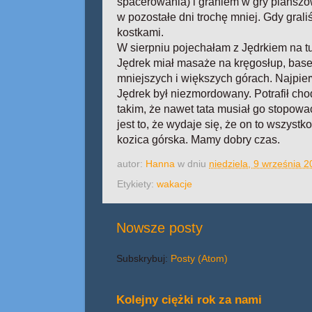
spacerowania) i graniem w gry planszow
w pozostałe dni trochę mniej. Gdy graliś
kostkami.
W sierpniu pojechałam z Jędrkiem na tu
Jędrek miał masaże na kręgosłup, basen
mniejszych i większych górach. Najpie
Jędrek był niezmordowany. Potrafił cho
takim, że nawet tata musiał go stopować
jest to, że wydaje się, że on to wszystko
kozica górska. Mamy dobry czas.
autor:
Hanna
w dniu
niedziela, 9 września 
Etykiety:
wakacje
Nowsze posty
Subskrybuj:
Posty (Atom)
Kolejny ciężki rok za nami