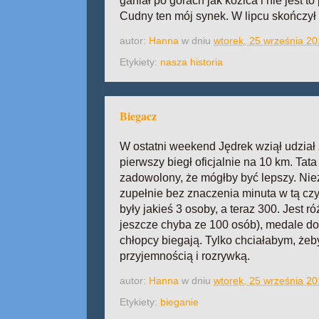
ganiał po górach jak kozica i nie jest to
Cudny ten mój synek. W lipcu skończył 1
autor:
Hanna
w dniu
wtorek, 25 września 2
Etykiety:
nasza historia
Biegacz
W ostatni weekend Jędrek wziął udział z
pierwszy biegł oficjalnie na 10 km. Tat
zadowolony, że mógłby być lepszy. Niez
zupełnie bez znaczenia minuta w tą czy 
były jakieś 3 osoby, a teraz 300. Jest r
jeszcze chyba ze 100 osób), medale dost
chłopcy biegają. Tylko chciałabym, żeby
przyjemnością i rozrywką.
autor:
Hanna
w dniu
wtorek, 25 września 2
Etykiety:
bieganie