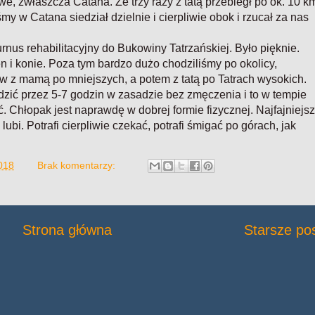
e, zwłaszcza Catana. Ze trzy razy z tatą przebiegł po ok. 10 k
my w Catana siedział dzielnie i cierpliwie obok i rzucał za nas
rnus rehabilitacyjny do Bukowiny Tatrzańskiej. Było pięknie.
 i konie. Poza tym bardzo dużo chodziliśmy po okolicy,
rw z mamą po mniejszych, a potem z tatą po Tatrach wysokich.
dzić przez 5-7 godzin w zasadzie bez zmęczenia i to w tempie
. Chłopak jest naprawdę w dobrej formie fizycznej. Najfajniejs
 lubi. Potrafi cierpliwie czekać, potrafi śmigać po górach, jak
2018
Brak komentarzy:
Strona główna
Starsze po