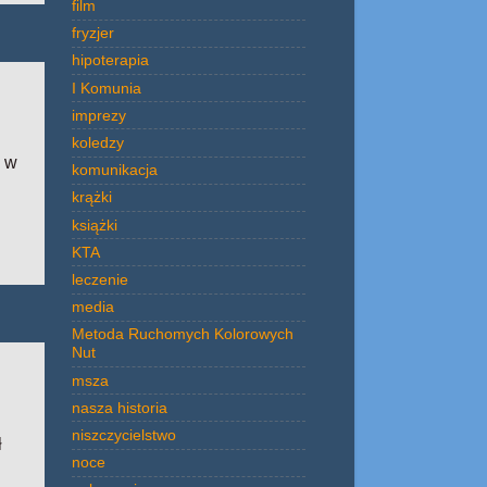
film
fryzjer
hipoterapia
I Komunia
imprezy
koledzy
i w
komunikacja
krążki
książki
KTA
leczenie
media
Metoda Ruchomych Kolorowych
Nut
msza
nasza historia
niszczycielstwo
ł
noce