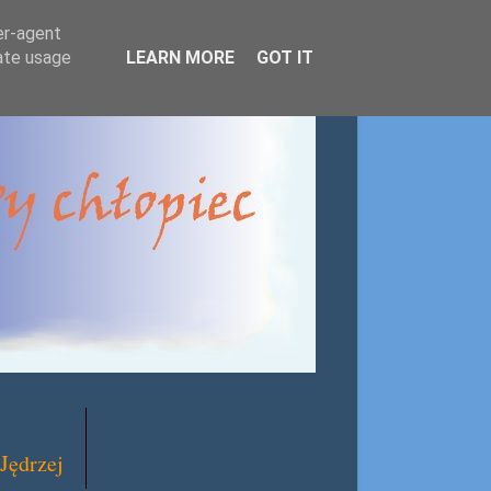
er-agent
rate usage
LEARN MORE
GOT IT
Jędrzej