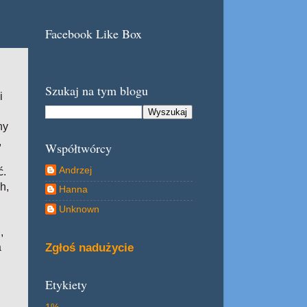
Facebook Like Box
Szukaj na tym blogu
i
ny
,
Współtwórcy
Andrzej
ć.
h,
Hanna
Unknown
,
Zgłoś nadużycie
a
Etykiety
1%