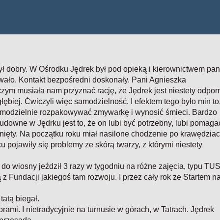
ył dobry. W Ośrodku Jędrek był pod opieką i kierownictwem pan
wało. Kontakt bezpośredni doskonały. Pani Agnieszka
m musiała nam przyznać rację, że Jędrek jest niestety odpor
głębiej. Ćwiczyli więc samodzielność. I efektem tego było min to
amodzielnie rozpakowywać zmywarkę i wynosić śmieci. Bardzo
udowne w Jędrku jest to, że on lubi być potrzebny, lubi pomaga
nięty. Na początku roku miał nasilone chodzenie po krawędziac
 pojawiły się problemy ze skórą twarzy, z którymi niestety
do wiosny jeździł 3 razy w tygodniu na różne zajęcia, typu TUS
 Fundacji jakiegoś tam rozwoju. I przez cały rok ze Startem n
tatą biegał.
rami. I nietradycyjnie na turnusie w górach, w Tatrach. Jędrek