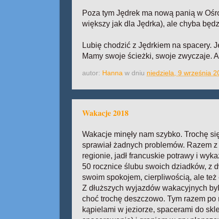
Poza tym Jędrek ma nową panią w Ośrod
większy jak dla Jędrka), ale chyba będz
Lubię chodzić z Jędrkiem na spacery. Je
Mamy swoje ścieżki, swoje zwyczaje. A z 
autor:
Hanna
w dniu
niedziela, 9 września 
Wakacje 2018
Wakacje minęły nam szybko. Trochę się 
sprawiał żadnych problemów. Razem z 
regionie, jadł francuskie potrawy i wyk
50 rocznice ślubu swoich dziadków, z d
swoim spokojem, cierpliwością, ale też 
Z dłuższych wyjazdów wakacyjnych byli
choć trochę deszczowo. Tym razem po r
kąpielami w jeziorze, spacerami do skl