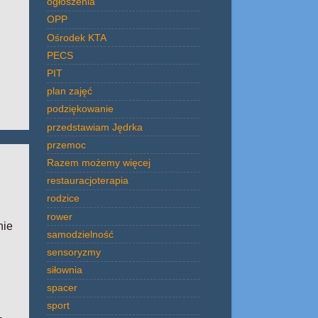
ogłoszenia
OPP
Ośrodek KTA
PECS
PIT
plan zajęć
podziękowanie
przedstawiam Jędrka
przemoc
Razem możemy więcej
restauracjoterapia
rodzice
rower
nie
samodzielność
sensoryzmy
siłownia
spacer
sport