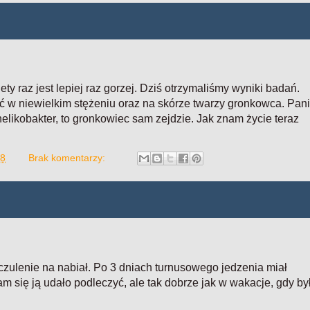
ty raz jest lepiej raz gorzej. Dziś otrzymaliśmy wyniki badań.
ć w niewielkim stężeniu oraz na skórze twarzy gronkowca. Pan
helikobakter, to gronkowiec sam zejdzie. Jak znam życie teraz
18
Brak komentarzy:
czulenie na nabiał. Po 3 dniach turnusowego jedzenia miał
m się ją udało podleczyć, ale tak dobrze jak w wakacje, gdy by