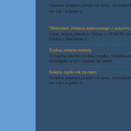
Ostatnio pisałam ponad rok temu. Kronikars
ten rok i w jakim s...
"Widziałam chłopca wyleczonego z autyzmu"
Cytat: mama_blanki w Dzisiaj o 12:56:29 nie 
trzeba z dzieckiem s...
Trudna zmiana metody
To będzie bardzo trudna notatka. Notatka p
obowiązku o tym napisać bo wiem...
Kolejny ciężki rok za nami
Ostatnio pisałam ponad rok temu. Kronikars
ten rok i w jakim s...