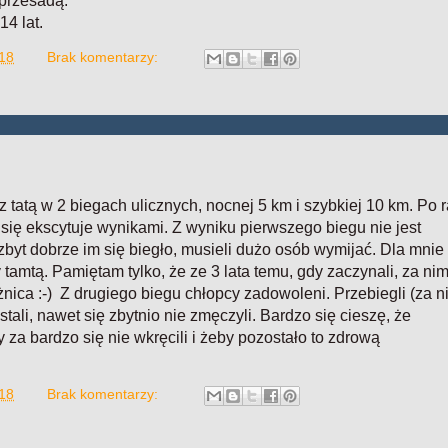
 przesadą.
4 lat.
018
Brak komentarzy:
 tatą w 2 biegach ulicznych, nocnej 5 km i szybkiej 10 km. Po 
a się ekscytuje wynikami. Z wyniku pierwszego biegu nie jest
byt dobrze im się biegło, musieli dużo osób wymijać. Dla mnie 
tamtą. Pamiętam tylko, że ze 3 lata temu, gdy zaczynali, za nim
óżnica :-) Z drugiego biegu chłopcy zadowoleni. Przebiegli (za n
ali, nawet się zbytnio nie zmęczyli. Bardzo się cieszę, że
 za bardzo się nie wkręcili i żeby pozostało to zdrową
018
Brak komentarzy: