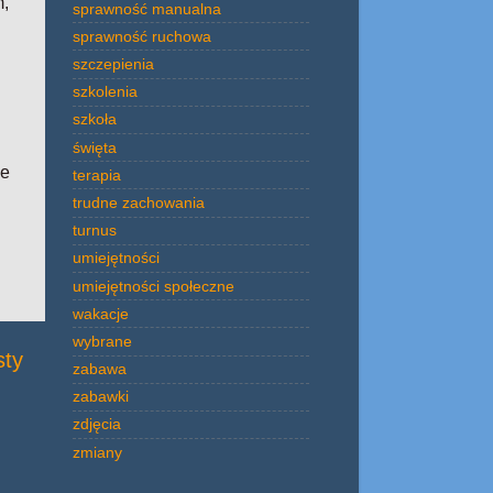
m,
sprawność manualna
sprawność ruchowa
szczepienia
szkolenia
szkoła
święta
ze
terapia
trudne zachowania
turnus
umiejętności
umiejętności społeczne
wakacje
wybrane
sty
zabawa
zabawki
zdjęcia
zmiany