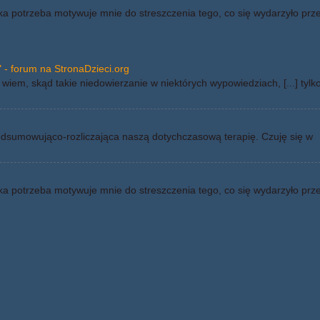
ka potrzeba motywuje mnie do streszczenia tego, co się wydarzyło prz
 - forum na StronaDzieci.org
wiem, skąd takie niedowierzanie w niektórych wypowiedziach, [...] tylk
odsumowująco-rozliczająca naszą dotychczasową terapię. Czuję się w
ka potrzeba motywuje mnie do streszczenia tego, co się wydarzyło prz