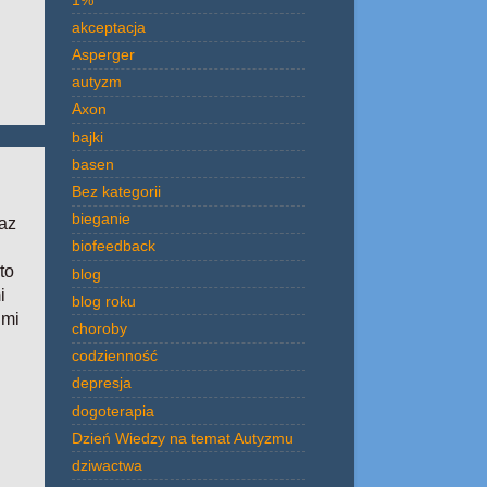
akceptacja
Asperger
autyzm
Axon
bajki
basen
Bez kategorii
bieganie
raz
biofeedback
to
blog
i
blog roku
imi
choroby
codzienność
depresja
dogoterapia
Dzień Wiedzy na temat Autyzmu
dziwactwa