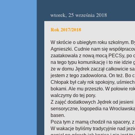
wtorek, 25 września 2018
Rok 2017/2018
W skrócie o ubiegłym roku szkolnym. B
Agnieszki. Cudnie nam się współpraco
zaatakowała z nową mocą PECSy, po czy
na tego typu komunikację i to nie idzie 
że w domu Jędrek zaczął całkowicie s
jestem z tego zadowolona. On też. Bo c
Chłopak był cały rok spokojny, uśmiech
bokami. Ale mu przeszło. W połowie roku
walczymy do tej pory.
Z zajęć dodatkowych Jędrek od jesieni 
sensoryczne, logopedia na Wrocławską z
basen.
Poza tym z mamą chodził na spacery, z 
W wakacje byliśmy tradycyjnie nad jezio