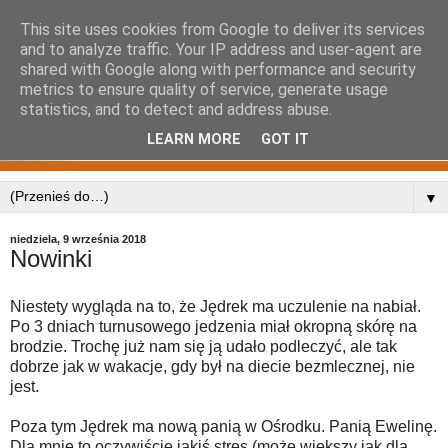
This site uses cookies from Google to deliver its services
and to analyze traffic. Your IP address and user-agent are
shared with Google along with performance and security
metrics to ensure quality of service, generate usage
statistics, and to detect and address abuse.
LEARN MORE
GOT IT
▼
niedziela, 9 września 2018
Nowinki
Niestety wygląda na to, że Jędrek ma uczulenie na nabiał.
Po 3 dniach turnusowego jedzenia miał okropną skórę na
brodzie. Trochę już nam się ją udało podleczyć, ale tak
dobrze jak w wakacje, gdy był na diecie bezmlecznej, nie
jest.
Poza tym Jędrek ma nową panią w Ośrodku. Panią Ewelinę.
Dla mnie to oczywiście jakiś stres (może większy jak dla