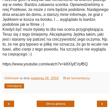
się w niebo. Bardzo zabawna scenka. Opowiedzieliśmy o
niej Piotrkowi, że może z nimi będzie podobnie. Następnego
dnia wracam do domu, a starszy mnie informuje, że grał z
Jędrkiem w kosza na boisku. I ... wyglądało to bardzo
podobnie jak w filmie ;-)
Kiedyś być może byłaby to dla nas scena przygnębiająca.
Teraz się z tego śmiejemy. Akceptujemy Jędrka takim, jaki
jest i staramy się patrzeć na rzeczywistość jego oczyma. Np.
to, że nie gra typowo w piłkę nie oznacza, że go to wcale nie
bawi, albo cierpi z tego powodu. Na szczęście nie wygląda
na ciepiącego :-)
https://www.youtube.com/watch?v=k8XIyEVyfBQ
Unknown
w dniu
kwietnia 26, 2016
Brak komentarzy:
Udostępnij
‹
›
Strona główna