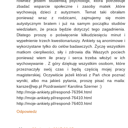
również jestem studentką psychologii, która potrzebuje
zbadać wsparcie społeczne i zasoby matek ,które
wychowują dzieci z autyzmem. Temat taki obrałam
ponieważ wraz z rodzicami, zajmujemy się moim
autystycznym bratem i już na samym początku studiów
wiedziałam, że praca będzie dotyczyć tego zagadnienia.
Dlatego proszę o poświęcenie kilkudziesięciu minut i
wypełnienie trzech kwestionariuszy. Ankiety są anonimowe i
wykorzystane tylko do celów badawczych. Życzę wszystkim
matkom cierpliwości, siły i zdrowia dla Waszych pociech
ponieważ wiem ile pracy i serca trzeba włożyć w ich
wychowywanie . Z góry dziękuję wszystkim osobom, które
przeznaczyły swój czas i będą częścią mojej pracy
magisterskiej. Oczywiście jeżeli któraś z Pań chce poznać
wyniki, albo ma jakieś pytania, proszę pisać na maila:
karsze@wp.pl Pozdrawiam! Karolina Szerner :)
http://moje-ankiety.pl/respond-76394.html
http://moje-ankiety.pl/respond-76410.html
http://moje-ankiety.pl/respond-76403.html
Odpowiedz