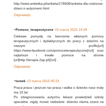
http://www.ankietka.pl/ankieta/176608/ankieta-dla-rodzicow-
dzieci-z-autyzmem.html
Odpowiedz
~Pomoce_terapeutyczne
10 marca 2015 19:28
Ciekawe pomysły na tworzenie własnych pomocy
terapeutycznych i dydaktycznych do pracy z dziećmi na
naszym profilu[url]
https://www.facebook.com/pomoceterapeutyczne[/url] oraz
najtańsze i trwałe pomoce na stronie
[url]http://terapia.2ap.pl/[/url] .
Odpowiedz
~tomek
13 marca 2015 00:23
Praca praca i jeszcze raz praca i walka o dziecko nasz maly
ma 10 lat
Po zdiagnozowaniu autyzmu lekaze powiedzieli szkoly
specialne .nigdy mowic niebedzie .dziecko niema szans na