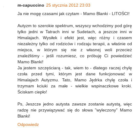
m-capuccino
25 stycznia 2012 23:03
Ja nie mogę czasami jak czytam - Mamo Blanki - LITOŚCI!
Autyzm to szerokie spektrum, wszyscy wchodzimy pod górę
tylko jedni w Tatrach inni w Sudetach, a jeszcze inni w
Himalajach. Wysiłek i efekt jest, więc różny i czasem
niezależny tylko od rodziców i rodzaju terapii, a właśnie od
miejsca, w którym się nie z własnej woli przecież
znaleźliśmy - jeśli rozumiesz, co próbuję Ci powiedzieć
Mamo Blanki!
Ja jestem szczęściarą - tak, wiem to - dlatego raczej chylę
czoła przed tymi, którym jest dane funkcjonować w
Himalajach Autyzmu. Tato, Mamo Jędrka chylę czoła i
trzymam kciuki za małe - wielkie wspinaczkowe kroki.
Ściskam ciepło!
Ps, Jeszcze jedno autysta zawsze zostanie autystą, więc
radzę nie przywiązywać się do słowa "wyleczony" Mamo
Blanki!
Odpowiedz