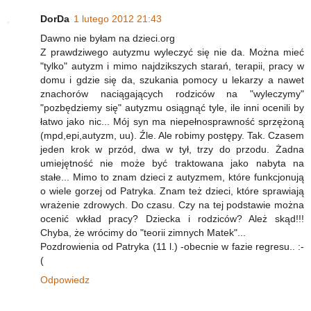
DorDa
1 lutego 2012 21:43
Dawno nie byłam na dzieci.org
Z prawdziwego autyzmu wyleczyć się nie da. Można mieć
"tylko" autyzm i mimo najdzikszych starań, terapii, pracy w
domu i gdzie się da, szukania pomocy u lekarzy a nawet
znachorów naciągających rodziców na "wyleczymy"
"pozbędziemy się" autyzmu osiągnąć tyle, ile inni ocenili by
łatwo jako nic... Mój syn ma niepełnosprawność sprzężoną
(mpd,epi,autyzm, uu). Źle. Ale robimy postępy. Tak. Czasem
jeden krok w przód, dwa w tył, trzy do przodu. Żadna
umiejętność nie może być traktowana jako nabyta na
stałe... Mimo to znam dzieci z autyzmem, które funkcjonują
o wiele gorzej od Patryka. Znam też dzieci, które sprawiają
wrażenie zdrowych. Do czasu. Czy na tej podstawie można
ocenić wkład pracy? Dziecka i rodziców? Ależ skąd!!!
Chyba, że wrócimy do "teorii zimnych Matek"...
Pozdrowienia od Patryka (11 l.) -obecnie w fazie regresu.. :-
(
Odpowiedz