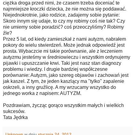
ciężka droga przed nimi, że czasem trzeba doceniać te
najmniejsze kroczki dziecka, że nie można się poddawać.
Niejednokrotnie, jako rodzice, zadajemy sobie pytanie:
Skoro innym się udaje, to czy my robimy coś nie tak? Czy
nie umiemy sobie poradzić? coś przeoczyliśmy? Robimy
źle?
Przez 5 lat, od kiedy zamieszkał z nami autyzm, nabrałem
pokory do wielu stwierdzeń. Może jednak odpowiedź jest
prosta. Wybaczcie mi takie porównanie, ale z leczeniem
autyzmu jesteśmy w średniowieczu i wszystkim ordynujemy
pijawki i upuszczanie krwi. Taki jest nasz stan diagnozy
problemu i wiedzy. I drugie bardziej współczesne
porównanie: Autyzm, jako szereg objawów i zachowań jest
jak kaszel. Z tym, że jeden kaszlący ma "tylko" zapalenie
oskrzeli, a inny gruźlicę. A my wrzucamy wszystko do
jednego worka z napisem: AUTYZM.
Pozdrawiam, życząc gorąco wszystkim małych i wielkich
sukcesów.
Tata Jędrka
Unknown
w dniu
stycznia 24, 2012