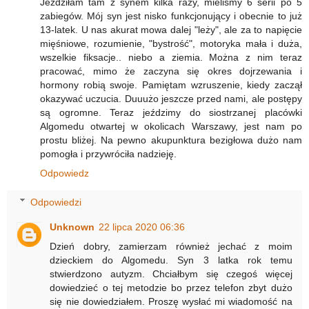
Jeździłam tam z synem kilka razy, mieliśmy 6 serii po 5
zabiegów. Mój syn jest nisko funkcjonujący i obecnie to już
13-latek. U nas akurat mowa dalej "leży", ale za to napięcie
mięśniowe, rozumienie, "bystrość", motoryka mała i duża,
wszelkie fiksacje.. niebo a ziemia. Można z nim teraz
pracować, mimo że zaczyna się okres dojrzewania i
hormony robią swoje. Pamiętam wzruszenie, kiedy zaczął
okazywać uczucia. Duuużo jeszcze przed nami, ale postępy
są ogromne. Teraz jeździmy do siostrzanej placówki
Algomedu otwartej w okolicach Warszawy, jest nam po
prostu bliżej. Na pewno akupunktura bezigłowa dużo nam
pomogła i przywróciła nadzieję.
Odpowiedz
Odpowiedzi
Unknown
22 lipca 2020 06:36
Dzień dobry, zamierzam również jechać z moim
dzieckiem do Algomedu. Syn 3 latka rok temu
stwierdzono autyzm. Chciałbym się czegoś więcej
dowiedzieć o tej metodzie bo przez telefon zbyt dużo
się nie dowiedziałem. Proszę wysłać mi wiadomość na