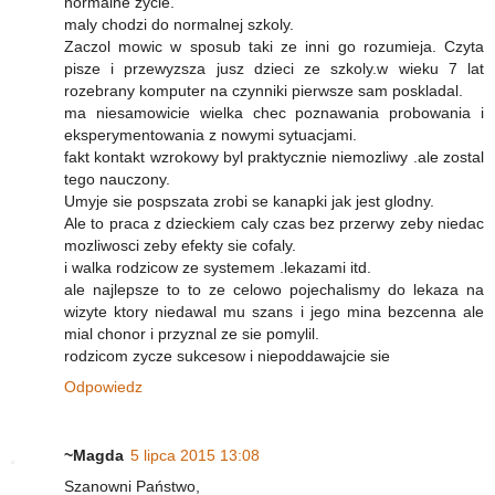
normalne zycie.
maly chodzi do normalnej szkoly.
Zaczol mowic w sposub taki ze inni go rozumieja. Czyta
pisze i przewyzsza jusz dzieci ze szkoly.w wieku 7 lat
rozebrany komputer na czynniki pierwsze sam poskladal.
ma niesamowicie wielka chec poznawania probowania i
eksperymentowania z nowymi sytuacjami.
fakt kontakt wzrokowy byl praktycznie niemozliwy .ale zostal
tego nauczony.
Umyje sie pospszata zrobi se kanapki jak jest glodny.
Ale to praca z dzieckiem caly czas bez przerwy zeby niedac
mozliwosci zeby efekty sie cofaly.
i walka rodzicow ze systemem .lekazami itd.
ale najlepsze to to ze celowo pojechalismy do lekaza na
wizyte ktory niedawal mu szans i jego mina bezcenna ale
mial chonor i przyznal ze sie pomylil.
rodzicom zycze sukcesow i niepoddawajcie sie
Odpowiedz
~Magda
5 lipca 2015 13:08
Szanowni Państwo,