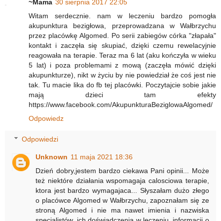
~Mama
30 sierpnia 2017 22:05
Witam serdecznie. nam w leczeniu bardzo pomogła
akupunktura bezigłowa, przeprowadzana w Wałbrzychu
przez placówkę Algomed. Po serii zabiegów córka "złapała"
kontakt i zaczęła się skupiać, dzięki czemu rewelacyjnie
reagowała na terapie. Teraz ma 6 lat (aku kończyła w wieku
5 lat) i poza problemami z mową (zaczęła mówić dzięki
akupunkturze), nikt w życiu by nie powiedział że coś jest nie
tak. Tu macie lika do fb tej placówki. Poczytajcie sobie jakie
mają dzieci tam efekty
https://www.facebook.com/AkupunkturaBeziglowaAlgomed/
Odpowiedz
Odpowiedzi
Unknown
11 maja 2021 18:36
Dzień dobry,jestem bardzo ciekawa Pani opinii... Może
też niektóre działania wspomagaja calosciowa terapie,
ktora jest bardzo wymagajaca... Słyszałam dużo złego
o placówce Algomed w Wałbrzychu, zapoznałam się ze
stroną Algomed i nie ma nawet imienia i nazwiska
specjalistów, ich doświadczenia w leczeniu, informacji o