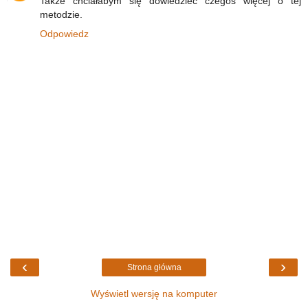
Także chciałabym się dowiedzieć czegoś więcej o tej
metodzie.
Odpowiedz
‹
›
Strona główna
Wyświetl wersję na komputer