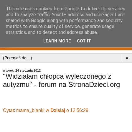
This site uses cookies from Google to deliver its services
and to analyze traffic. Your IP address and user-agent are
shared with Google along with performance and security
metrics to ensure quality of service, generate usage
statistics, and to detect and address abuse.
LEARN MORE
GOT IT
▼
wtorek, 24 stycznia 2012
"Widziałam chłopca wyleczonego z
autyzmu" - forum na StronaDzieci.org
Cytat: mama_blanki w
Dzisiaj
o 12:56:29