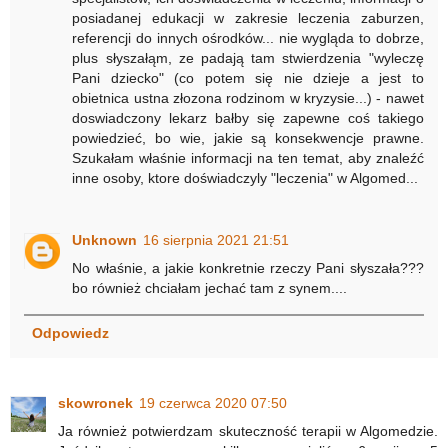
posiadanej edukacji w zakresie leczenia zaburzen,
referencji do innych ośrodków... nie wygląda to dobrze,
plus słyszałąm, ze padają tam stwierdzenia "wyleczę
Pani dziecko" (co potem się nie dzieje a jest to
obietnica ustna złozona rodzinom w kryzysie...) - nawet
doswiadczony lekarz bałby się zapewne coś takiego
powiedzieć, bo wie, jakie są konsekwencje prawne.
Szukałam właśnie informacji na ten temat, aby znaleźć
inne osoby, ktore doświadczyly "leczenia" w Algomed...
Unknown
16 sierpnia 2021 21:51
No właśnie, a jakie konkretnie rzeczy Pani słyszała???
bo również chciałam jechać tam z synem....
Odpowiedz
skowronek
19 czerwca 2020 07:50
Ja również potwierdzam skuteczność terapii w Algomedzie.