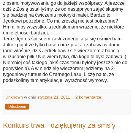
z psem, motywowaniu go do jakiejś współpracy. A jeszcze
dziś z Zosią ustaliłyśmy, że od następnych zajęć skupimy
się bardziej na ćwiczeniu motoryki małej. Bardzo to
Jędrkowi potrzebne. Co mu zresztą nie jest potrzebne?
Hmm, niby wszystko, a jednak mam wrażenie, że niektóre
umiejętności bardziej.
Teraz Jędruś śpi snem zasłużonego, a ja się uśmiecham.
Jutro i pojutrze tylko basen oraz praca i zabawa w domu
(ano właśnie, dziś Jędrek bawił się wieczorem z babcią
w rzucanie piłki! Nie wiem tylko, dla kogo to była zabawa ;)
Niemniej coś takiego jakiś czas temu byłoby jeszcze nie do
pomyślenia). A w niedzielę wieczorem jedziemy na 2-
tygodniowy turnus do Czarnego Lasu. Liczę na to, że
podszkolimy tam artykulację, wyraźność wymowy.
Unknown
w dniu
stycznia 21, 2011
2 komentarze:
Udostępnij
Konkurs trwa - dziękujemy za sms'y