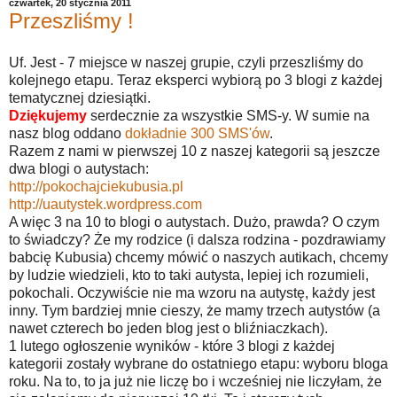
czwartek, 20 stycznia 2011
Przeszliśmy !
Uf. Jest - 7 miejsce w naszej grupie, czyli przeszliśmy do
kolejnego etapu. Teraz eksperci wybiorą po 3 blogi z każdej
tematycznej dziesiątki.
Dziękujemy
serdecznie za wszystkie SMS-y. W sumie na
nasz blog oddano
dokładnie 300 SMS'ów
.
Razem z nami w pierwszej 10 z naszej kategorii są jeszcze
dwa blogi o autystach:
http://pokochajciekubusia.pl
http://uautystek.wordpress.com
A więc 3 na 10 to blogi o autystach. Dużo, prawda? O czym
to świadczy? Że my rodzice (i dalsza rodzina - pozdrawiamy
babcię Kubusia) chcemy mówić o naszych autikach, chcemy
by ludzie wiedzieli, kto to taki autysta, lepiej ich rozumieli,
pokochali. Oczywiście nie ma wzoru na autystę, każdy jest
inny. Tym bardziej mnie cieszy, że mamy trzech autystów (a
nawet czterech bo jeden blog jest o bliźniaczkach).
1 lutego ogłoszenie wyników - które 3 blogi z każdej
kategorii zostały wybrane do ostatniego etapu: wyboru bloga
roku. Na to, to ja już nie liczę bo i wcześniej nie liczyłam, że