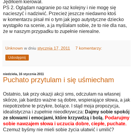
Jędrkiem kierował.
PS 2. Oglądam nagranie po raz kolejny i nie mogę się
nacieszyć i nadziwić. Przecież jeszcze niedawno ktoś
w komentarzu pisał mi o tym jak jego autystyczne dziecko
wystąpiło na scenie, a ja myślałam sobie, że to nie dla nas,
że w naszym przypadku to zupełnie nierealne.
Unknown
w dniu
stycznia 17, 2011
7 komentarzy:
Udostępnij
niedziela, 16 stycznia 2011
Puchato przytulam i się uśmiecham
Ostatnio, tak przy okazji akcji sms, odczułam na własnej
skórze, jak bardzo ważne są dobre, wspierające słowa, a jak
niepotrzebne te przykre, bolące. I stąd moja propozycja,
idealistyczna i zupełnie nieodkrywcza:
Dajmy sobie spokój
ze słowami i emocjami, które krzywdzą i bolą.
Podarujmy
sobie nawzajem słowa i uczucia dobre, ciepłe, puchate.
Czemuż byśmy nie mieli sobie życia ułatwić i umilić?