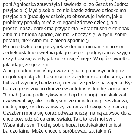
pani Agnieszka zauważyła i stwierdziła, że Grześ to Jędrka
przyjaciel :) Myślę sobie, że nie każde zdrowe dziecko ma
przyjaciela (pracuję w szkole, to obserwuję i wiem, jakie
problemy potrafią mieć z kolegami zdrowe dzieci), a tu
proszę, nasz Jędrek ma przyjaciela. Poradził sobie chłopak
albo mu z nieba spadło, ale ma. Znaczy się, w życiu sobie
poradzi, nie? Albo mu z nieba spadnie ;)
Po przedszkolu odpoczynek w domu z mizianiem po szyi.
Jędrek ostatnio uwielbia jak go całuję i podgryzam w szyję i
uszy. Łasi się wtedy jak kotek i się śmieje. W ogóle uwielbia,
jak udaje, że go zjem.
A po południu mieliśmy dwa zajęcia: u pani psycholog i z
dogoterapeutą. Jechałam sobie z Jędrkiem autobusem, a on
był zachwycony, bardzo się cieszył, że jedzie na zajęcia. Był
bardzo grzeczny po drodze i w autobusie, trochę tam sobie
"hopał" (takie podkrzykiwanie: hop hop hop), podskakiwał,
czy wiercił się, ale... odkryłam, że mnie to nie przeszkadza,
nie krępuje, że ktoś zauważy, że on zachowuje się inaczej.
Czyżbym robiła się coraz odważniejszą mamą autysty, która
chce powiedzieć całemu światu: Tak, to jest mój syn.
Wspaniały syn. Trochę sobie hopa i podskakuje i to jest
bardzo fajne. Może chcecie spróbować, tak jak on?