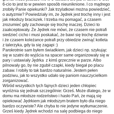
6-cio to jest to w pewien sposób nieuniknione. I co mądrego
zrobiły Panie opiekunki? Jak trzylatkowi można powiedzieć,
o autyzmie? Powiedziały im, że Jędrek jest trochę inny i jest
jak młodszy braciszek. I trzeba mu pomagać, a czasem
zrozumieć gdy zachowuje się trochę inaczej. Dzieci to
zaakceptowały. Że Jędrek nie mówi, że czasem nie potrafi
siedzieć cicho i musi poskakać, że bawi się trochę dziwnie
i że czasem koleżance potrafi przy obiedzie zwinąć kotleta
z talerzyka, gdy ta się zagapi :)
Parokrotnie sam byłem świadkiem, jak dzieci np. szykując
się w szatni do wyjścia na spacer same organizowały się w
pary i ustawiały Jędrka z kimś grzecznie w parze. Albo
pilnowały go, by nie zgubił czapki, kiedy biegał po placu
zabaw. I robiły to tak bardzo naturalnie. Jestem pełen
podziwu, jak to wszystko udało się paniom nauczycielkom
zorganizować.
Wśród wszystkich tych fajnych dzieci jeden chłopiec
wyróżnia się jednak szczególnie: Grześ. Może dlatego, że w
domu ma młodsze rodzeństwo i hasło Pań, że mają się
opiekować Jędrkiem jak młodszym bratem było dla niego
bardzo oczywiste? Ale chyba to nie jedyne wytłumaczenie.
Grześ kiedy Jędrek wchodzi na salę podbiega do niego