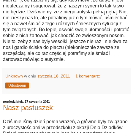
nieuleczalny i sugerował, że z naszym synem to tak łatwo
nie będzie. Dziś wiemy, że z niego autysta pełną gębą. Nie,
nie cieszy nas to, ale potrafimy już o tym mówić, uśmiechać
się a nawet śmiać z tego i różnych śmiesznych sytuacji z
tym związanych. Bo lepiej oswoić swoje ułomności i potrafić
sobie z nich żartować, jak chodzić ze zwieszonym nosem.
Nie to, żeby z nas były wesołki, jeszcze nie raz i nie dwa za
nos i gardło ściska do płaczu (niekoniecznie zawsze ze
szczęścia), ale co raz częściej potrafimy się śmiać i
żartować mówiąc o autyzmie.
Unknown
w dniu
stycznia 18, 2011
1 komentarz:
Udostępnij
poniedziałek, 17 stycznia 2011
Nasz pastuszek
Dziś mieliśmy dzień pełen wrażeń, a główne były związane
z uroczystościami w przedszkolu z okazji Dnia Dziadków.