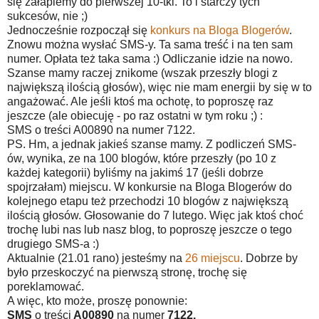
się załapiemy do pierwszej 10-tki. To i starczy tych
sukcesów, nie ;)
Jednocześnie rozpoczął się
konkurs na Bloga Blogerów
.
Znowu można wysłać SMS-y. Ta sama treść i na ten sam
numer. Opłata też taka sama :) Odliczanie idzie na nowo.
Szanse mamy raczej znikome (wszak przeszły blogi z
największą ilością głosów), więc nie mam energii by się w to
angażować. Ale jeśli ktoś ma ochotę, to poproszę raz
jeszcze (ale obiecuję - po raz ostatni w tym roku ;) :
SMS o treści A00890 na numer 7122.
PS. Hm, a jednak jakieś szanse mamy. Z podliczeń SMS-
ów, wynika, ze na 100 blogów, które przeszły (po 10 z
każdej kategorii) byliśmy na jakimś 17 (jeśli dobrze
spojrzałam) miejscu. W konkursie na Bloga Blogerów do
kolejnego etapu też przechodzi 10 blogów z największą
ilością głosów. Głosowanie do 7 lutego. Więc jak ktoś choć
trochę lubi nas lub nasz blog, to poproszę jeszcze o tego
drugiego SMS-a :)
Aktualnie (21.01 rano) jesteśmy na
26 miejscu
. Dobrze by
było przeskoczyć na pierwszą stronę, trochę się
poreklamować.
A więc, kto może, proszę ponownie:
SMS
o treści
A00890
na numer
7122.