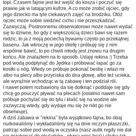
topi. Czasem fajnie jest też wejść do kosza i poczuć się
prawie jak w latającym kufrze. A co może zrobić ojciec, gdy
jego dziecko ma tyle ciekawych zajęć na brodziku. Otóż
ojciec może sobie siedzieć cicho i nie przeszkadzać.
Zazwyczaj. Postronnemu obserwatorowi może nawet wydać
się to dziwne, bo gdy z większością dzieci bawi się razem
rodzic, to ja z moją pociechą bywamy często po przekątnej
basenu. Jak wkroczę w jego strefę i próbuję się z nim
wspólnie bawić, to po chwili młody jest znowu na drugim
końcu. Ale znalazłem na to sposób. Udaję rekina :) Trzeba
pod wodą podpłynąć do Jędrka i próbować łapać go za
kostki u nóg. Wtedy on próbuje pokonać bestię i włazi mi
albo na plecy albo przyciska do dna głowę, albo też ucieka,
ale wyraźnie wchodząc w tą zabawę i ten podział ról.
I nawet potem rozbawiony da się dotknąć i poddaje się gdy
chcę go pouczyć pływać na plecach (ostatnio nawet sam
próbuje pochylać się do tyłu i kłaść się na wodzie ale
zazwyczaj wtedy, gdy wydaje mu się że nikt go nie
obserwuje).
A dziś zabawa w "rekina" była wyjątkowo fajna, bo obaj
nurkowaliśmy i wykładaliśmy się na dnie niczym płaszczki,
patrząc sobie pod wodą w oczyska (nasz autik nigdy nie dał
się przekonać do okularków - pływa więc bez) i chyba tak