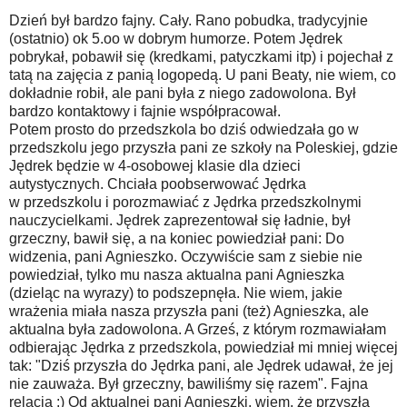
Dzień był bardzo fajny. Cały. Rano pobudka, tradycyjnie
(ostatnio) ok 5.oo w dobrym humorze. Potem Jędrek
pobrykał, pobawił się (kredkami, patyczkami itp) i pojechał z
tatą na zajęcia z panią logopedą. U pani Beaty, nie wiem, co
dokładnie robił, ale pani była z niego zadowolona. Był
bardzo kontaktowy i fajnie współpracował.
Potem prosto do przedszkola bo dziś odwiedzała go w
przedszkolu jego przyszła pani ze szkoły na Poleskiej, gdzie
Jędrek będzie w 4-osobowej klasie dla dzieci
autystycznych. Chciała poobserwować Jędrka
w przedszkolu i porozmawiać z Jędrka przedszkolnymi
nauczycielkami. Jędrek zaprezentował się ładnie, był
grzeczny, bawił się, a na koniec powiedział pani: Do
widzenia, pani Agnieszko. Oczywiście sam z siebie nie
powiedział, tylko mu nasza aktualna pani Agnieszka
(dzieląc na wyrazy) to podszepnęła. Nie wiem, jakie
wrażenia miała nasza przyszła pani (też) Agnieszka, ale
aktualna była zadowolona. A Grześ, z którym rozmawiałam
odbierając Jędrka z przedszkola, powiedział mi mniej więcej
tak: "Dziś przyszła do Jędrka pani, ale Jędrek udawał, że jej
nie zauważa. Był grzeczny, bawiliśmy się razem". Fajna
relacja :) Od aktualnej pani Agnieszki, wiem, że przyszła