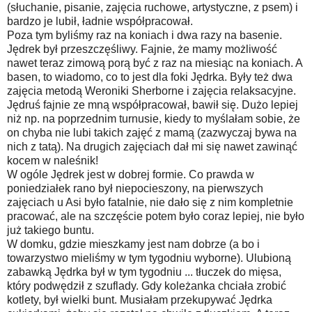
(słuchanie, pisanie, zajęcia ruchowe, artystyczne, z psem) i
bardzo je lubił, ładnie współpracował.
Poza tym byliśmy raz na koniach i dwa razy na basenie.
Jędrek był przeszczęśliwy. Fajnie, że mamy możliwość
nawet teraz zimową porą być z raz na miesiąc na koniach. A
basen, to wiadomo, co to jest dla foki Jędrka. Były też dwa
zajęcia metodą Weroniki Sherborne i zajęcia relaksacyjne.
Jędruś fajnie ze mną współpracował, bawił się. Dużo lepiej
niż np. na poprzednim turnusie, kiedy to myślałam sobie, że
on chyba nie lubi takich zajęć z mamą (zazwyczaj bywa na
nich z tatą). Na drugich zajęciach dał mi się nawet zawinąć
kocem w naleśnik!
W ogóle Jędrek jest w dobrej formie. Co prawda w
poniedziałek rano był niepocieszony, na pierwszych
zajęciach u Asi było fatalnie, nie dało się z nim kompletnie
pracować, ale na szczęście potem było coraz lepiej, nie było
już takiego buntu.
W domku, gdzie mieszkamy jest nam dobrze (a bo i
towarzystwo mieliśmy w tym tygodniu wyborne). Ulubioną
zabawką Jędrka był w tym tygodniu ... tłuczek do mięsa,
który podwędził z szuflady. Gdy koleżanka chciała zrobić
kotlety, był wielki bunt. Musiałam przekupywać Jędrka