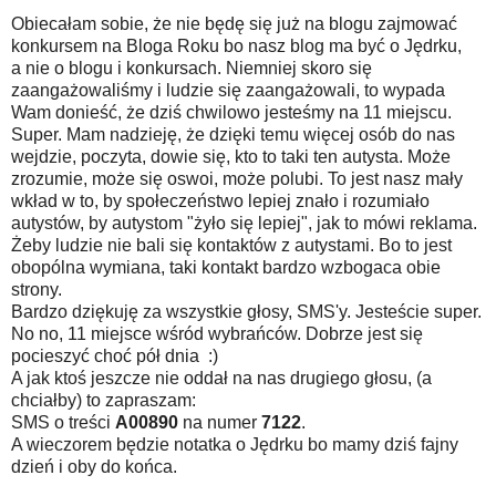
Obiecałam sobie, że nie będę się już na blogu zajmować
konkursem na Bloga Roku bo nasz blog ma być o Jędrku,
a nie o blogu i konkursach. Niemniej skoro się
zaangażowaliśmy i ludzie się zaangażowali, to wypada
Wam donieść, że dziś chwilowo jesteśmy na 11 miejscu.
Super. Mam nadzieję, że dzięki temu więcej osób do nas
wejdzie, poczyta, dowie się, kto to taki ten autysta. Może
zrozumie, może się oswoi, może polubi. To jest nasz mały
wkład w to, by społeczeństwo lepiej znało i rozumiało
autystów, by autystom "żyło się lepiej", jak to mówi reklama.
Żeby ludzie nie bali się kontaktów z autystami. Bo to jest
obopólna wymiana, taki kontakt bardzo wzbogaca obie
strony.
Bardzo dziękuję za wszystkie głosy, SMS'y. Jesteście super.
No no, 11 miejsce wśród wybrańców. Dobrze jest się
pocieszyć choć pół dnia :)
A jak ktoś jeszcze nie oddał na nas drugiego głosu, (a
chciałby) to zapraszam:
SMS o treści
A00890
na numer
7122
.
A wieczorem będzie notatka o Jędrku bo mamy dziś fajny
dzień i oby do końca.