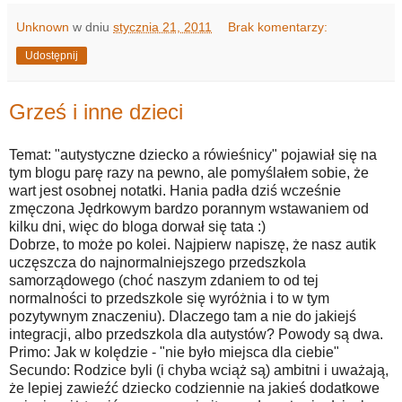
Unknown
w dniu
stycznia 21, 2011
Brak komentarzy:
Udostępnij
Grześ i inne dzieci
Temat: "autystyczne dziecko a rówieśnicy" pojawiał się na
tym blogu parę razy na pewno, ale pomyślałem sobie, że
wart jest osobnej notatki. Hania padła dziś wcześnie
zmęczona Jędrkowym bardzo porannym wstawaniem od
kilku dni, więc do bloga dorwał się tata :)
Dobrze, to może po kolei. Najpierw napiszę, że nasz autik
uczęszcza do najnormalniejszego przedszkola
samorządowego (choć naszym zdaniem to od tej
normalności to przedszkole się wyróżnia i to w tym
pozytywnym znaczeniu). Dlaczego tam a nie do jakiejś
integracji, albo przedszkola dla autystów? Powody są dwa.
Primo: Jak w kolędzie - "nie było miejsca dla ciebie"
Secundo: Rodzice byli (i chyba wciąż są) ambitni i uważają,
że lepiej zawieźć dziecko codziennie na jakieś dodatkowe