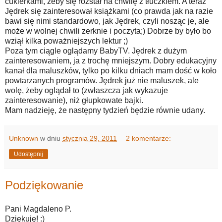
cukierkami, żeby się rozstał na chwilę z tłuczkiem. A teraz
Jędrek się zainteresował książkami (co prawda jak na razie
bawi się nimi standardowo, jak Jędrek, czyli nosząc je, ale
może w wolnej chwili zerknie i poczyta;) Dobrze by było bo
wziął kilka poważniejszych lektur ;)
Poza tym ciągle oglądamy BabyTV. Jędrek z dużym
zainteresowaniem, ja z trochę mniejszym. Dobry edukacyjny
kanał dla maluszków, tylko po kilku dniach mam dość w koło
powtarzanych programów. Jędrek już nie maluszek, ale
wolę, żeby oglądał to (zwłaszcza jak wykazuje
zainteresowanie), niż głupkowate bajki.
Mam nadzieję, że następny tydzień będzie równie udany.
Unknown
w dniu
stycznia 29, 2011
2 komentarze:
Udostępnij
Podziękowanie
Pani Magdaleno P.
Dziękuję! :)