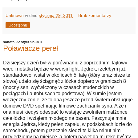
Unknown
w dniu
stycznia 29, 2011
Brak komentarzy:
Udostępnij
sobota, 22 stycznia 2011
Poławiacze pereł
Dzisiejszy dzień był w porównaniu z poprzednimi lajtowy
wiec i notatka będzie w wersji light. Jędrek, rzekłbym już
standardowo, wstał w okolicach 5, tatę (który teraz pisze te
słowa) udało się ściągnąć z łóżka dopiero w granicach 8
(mocny sen, wyćwiczony w czasach studenckich w
pociągach i autobusach to podstawa). W sumie jestem
wdzięczny żonie, że to ona jeszcze przed świtem obsługuje
domowe DVD spełniając filmowe zachcianki syna. A że i
ona musi kiedyś odespać to wstając zwolniłem małżonce
całe łózko i wziąłem młodego na basen. Fascynuje mnie
energia Jędrka, kiedy pełen zapału, w podskokach idzie do
samochodu, potem grzecznie siedzi te kilka minut nim
przyjedziemy na miejsce, a potem nawet da mi rękę byśmy