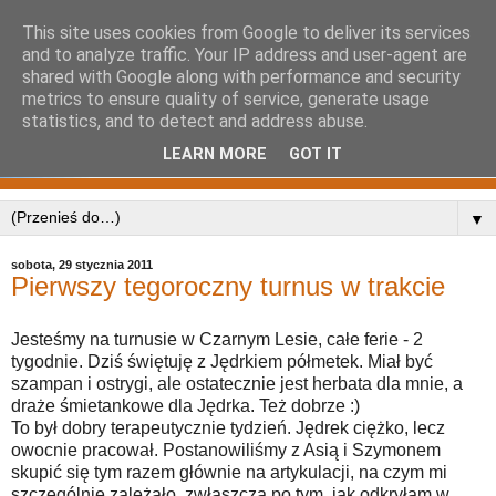
This site uses cookies from Google to deliver its services
and to analyze traffic. Your IP address and user-agent are
shared with Google along with performance and security
metrics to ensure quality of service, generate usage
statistics, and to detect and address abuse.
LEARN MORE
GOT IT
▼
sobota, 29 stycznia 2011
Pierwszy tegoroczny turnus w trakcie
Jesteśmy na turnusie w Czarnym Lesie, całe ferie - 2
tygodnie. Dziś świętuję z Jędrkiem półmetek. Miał być
szampan i ostrygi, ale ostatecznie jest herbata dla mnie, a
draże śmietankowe dla Jędrka. Też dobrze :)
To był dobry terapeutycznie tydzień. Jędrek ciężko, lecz
owocnie pracował. Postanowiliśmy z Asią i Szymonem
skupić się tym razem głównie na artykulacji, na czym mi
szczególnie zależało, zwłaszcza po tym, jak odkryłam w