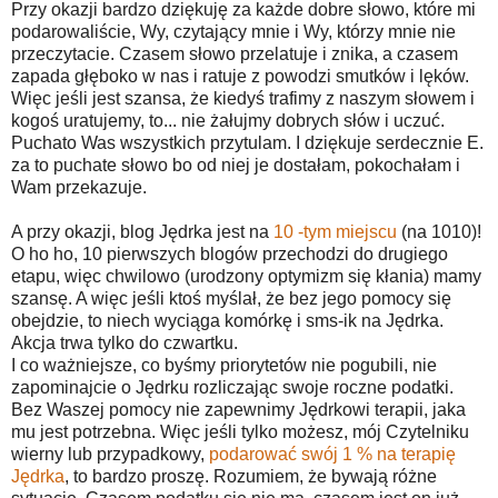
Przy okazji bardzo dziękuję za każde dobre słowo, które mi
podarowaliście, Wy, czytający mnie i Wy, którzy mnie nie
przeczytacie. Czasem słowo przelatuje i znika, a czasem
zapada głęboko w nas i ratuje z powodzi smutków i lęków.
Więc jeśli jest szansa, że kiedyś trafimy z naszym słowem i
kogoś uratujemy, to... nie żałujmy dobrych słów i uczuć.
Puchato Was wszystkich przytulam. I dziękuje serdecznie E.
za to puchate słowo bo od niej je dostałam, pokochałam i
Wam przekazuje.
A przy okazji, blog Jędrka jest na
10 -tym miejscu
(na 1010)!
O ho ho, 10 pierwszych blogów przechodzi do drugiego
etapu, więc chwilowo (urodzony optymizm się kłania) mamy
szansę. A więc jeśli ktoś myślał, że bez jego pomocy się
obejdzie, to niech wyciąga komórkę i sms-ik na Jędrka.
Akcja trwa tylko do czwartku.
I co ważniejsze, co byśmy priorytetów nie pogubili, nie
zapominajcie o Jędrku rozliczając swoje roczne podatki.
Bez Waszej pomocy nie zapewnimy Jędrkowi terapii, jaka
mu jest potrzebna. Więc jeśli tylko możesz, mój Czytelniku
wierny lub przypadkowy,
podarować swój 1 % na terapię
Jędrka
, to bardzo proszę. Rozumiem, że bywają różne