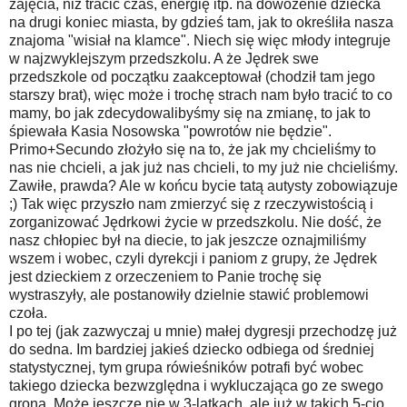
zajęcia, niż tracić czas, energię itp. na dowożenie dziecka
na drugi koniec miasta, by gdzieś tam, jak to określiła nasza
znajoma "wisiał na klamce". Niech się więc młody integruje
w najzwyklejszym przedszkolu. A że Jędrek swe
przedszkole od początku zaakceptował (chodził tam jego
starszy brat), więc może i trochę strach nam było tracić to co
mamy, bo jak zdecydowalibyśmy się na zmianę, to jak to
śpiewała Kasia Nosowska "powrotów nie będzie".
Primo+Secundo złożyło się na to, że jak my chcieliśmy to
nas nie chcieli, a jak już nas chcieli, to my już nie chcieliśmy.
Zawiłe, prawda? Ale w końcu bycie tatą autysty zobowiązuje
;) Tak więc przyszło nam zmierzyć się z rzeczywistością i
zorganizować Jędrkowi życie w przedszkolu. Nie dość, że
nasz chłopiec był na diecie, to jak jeszcze oznajmiliśmy
wszem i wobec, czyli dyrekcji i paniom z grupy, że Jędrek
jest dzieckiem z orzeczeniem to Panie trochę się
wystraszyły, ale postanowiły dzielnie stawić problemowi
czoła.
I po tej (jak zazwyczaj u mnie) małej dygresji przechodzę już
do sedna. Im bardziej jakieś dziecko odbiega od średniej
statystycznej, tym grupa rówieśników potrafi być wobec
takiego dziecka bezwzględna i wykluczająca go ze swego
grona. Może jeszcze nie w 3-latkach, ale już w takich 5-cio,