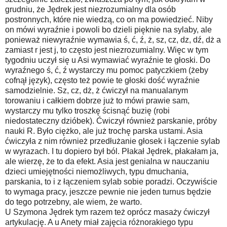
grudniu, że Jędrek jest niezrozumialny dla osób
postronnych, które nie wiedzą, co on ma powiedzieć. Niby
on mówi wyraźnie i powoli bo dzieli pięknie na sylaby, ale
ponieważ niewyraźnie wymawia ś, ć, ź, ż, sz, cz, dz, dź, dż a
zamiast r jest j, to często jest niezrozumialny. Więc w tym
tygodniu uczył się u Asi wymawiać wyraźnie te głoski. Do
wyraźnego ś, ć, ź wystarczy mu pomoc patyczkiem (żeby
cofnął język), często też powie te głoski dość wyraźnie
samodzielnie. Sz, cz, dż, ż ćwiczył na manualanym
torowaniu i całkiem dobrze już to mówi prawie sam,
wystarczy mu tylko troszkę ścisnąć buzię (robi
niedostateczny dzióbek). Ćwiczył również parskanie, próby
nauki R. Było ciężko, ale już trochę parska ustami. Asia
ćwiczyła z nim również przedłużanie głosek i łączenie sylab
w wyrazach. I tu dopiero był ból. Płakał Jędrek, płakałam ja,
ale wierzę, że to da efekt. Asia jest genialna w nauczaniu
dzieci umiejętności niemożliwych, typu dmuchania,
parskania, to i z łączeniem sylab sobie poradzi. Oczywiście
to wymaga pracy, jeszcze pewnie nie jeden turnus będzie
do tego potrzebny, ale wiem, że warto.
U Szymona Jędrek tym razem też oprócz masaży ćwiczył
artykulację. A u Anety miał zajęcia różnorakiego typu