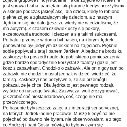
zdjęcie grupowe i indywidualne. Takie zdjęcie to wcale nie
jest sprawa błaha, pamiętam jaką traumę kiedyś przeżyliśmy
w sklepie podczas jakiejś akcji dla dzieci, kiedy to robiono
piękne zdjęcia zgłaszającym się dzieciom, a z naszym
Jędrkiem się nie dało (jeszcze wtedy nie wiedzieliśmy, że
ma autyzm). Z czasem człowiek uczy się pokory,
akceptowania trudności i cieszenia się takimi sukcesami.
Po balu i przerwie w domu był basen, na którym Jędrek
panował bo był jedynym dzieckiem na zajęciach. Pięknie
sobie popływał z tatą i panem Jarkiem. A będąc na brodziku
zaskoczył bo poszedł nagle do pobliskiego pomieszczenia,
gdzie bardzo sporadycznie korzystał z toalety i gdzie jest
kosz z zabawkami. Chodziło o zabawki. Ale on nigdy tam po
zabawki nie chodził, musiał jednak widzieć, wiedzieć, że
tam są. Zaskoczył nas pozytywnie, że się przemógł i
pokazał, że je chce. Dla Jędrka to jest pewnego rodzaju
wyjście do naszego świata. Zazwyczaj woli zrezygnować,
jak zrobić coś niestandardowo, coś, czego nie ma
przećwiczonego.
Po basenie były jeszcze zajęcia z integracji sensorycznej,
na których Jędrek ładnie pracował. Muszę kiedyś na nie
pojechać bo dawno nie byłam, nie obserwowałam, a z tego
co Andrzej i pani Gosia mówią, to byłoby czym się