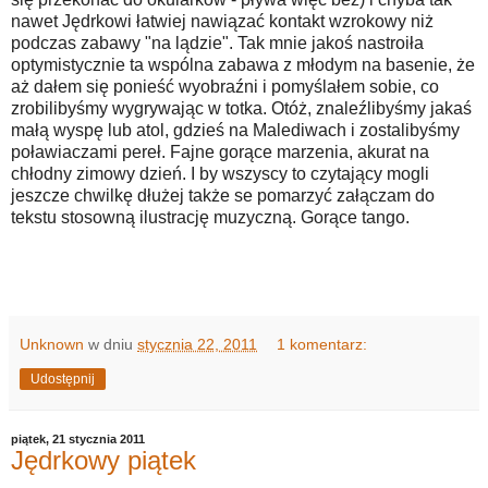
nawet Jędrkowi łatwiej nawiązać kontakt wzrokowy niż
podczas zabawy "na lądzie". Tak mnie jakoś nastroiła
optymistycznie ta wspólna zabawa z młodym na basenie, że
aż dałem się ponieść wyobraźni i pomyślałem sobie, co
zrobilibyśmy wygrywając w totka. Otóż, znaleźlibyśmy jakaś
małą wyspę lub atol, gdzieś na Malediwach i zostalibyśmy
poławiaczami pereł. Fajne gorące marzenia, akurat na
chłodny zimowy dzień. I by wszyscy to czytający mogli
jeszcze chwilkę dłużej także se pomarzyć załączam do
tekstu stosowną ilustrację muzyczną. Gorące tango.
Unknown
w dniu
stycznia 22, 2011
1 komentarz:
Udostępnij
piątek, 21 stycznia 2011
Jędrkowy piątek