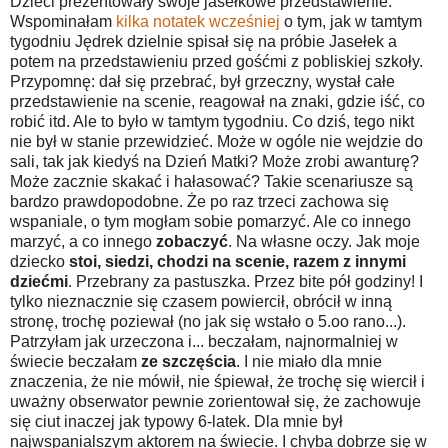
Dzieci prezentowały swoje jasełkowe przedstawienie.
Wspominałam
kilka notatek wcześniej
o tym, jak w tamtym
tygodniu Jędrek dzielnie spisał się na próbie Jasełek a
potem na przedstawieniu przed gośćmi z pobliskiej szkoły.
Przypomnę: dał się przebrać, był grzeczny, wystał całe
przedstawienie na scenie, reagował na znaki, gdzie iść, co
robić itd. Ale to było w tamtym tygodniu. Co dziś, tego nikt
nie był w stanie przewidzieć. Może w ogóle nie wejdzie do
sali, tak jak kiedyś na Dzień Matki? Może zrobi awanturę?
Może zacznie skakać i hałasować? Takie scenariusze są
bardzo prawdopodobne. Że po raz trzeci zachowa się
wspaniale, o tym mogłam sobie pomarzyć. Ale co innego
marzyć, a co innego
zobaczyć
. Na własne oczy. Jak moje
dziecko
stoi, siedzi, chodzi na scenie, razem z innymi
dziećmi
. Przebrany za pastuszka. Przez bite pół godziny! I
tylko nieznacznie się czasem powiercił, obrócił w inną
stronę, trochę poziewał (no jak się wstało o 5.oo rano...).
Patrzyłam jak urzeczona i... beczałam, najnormalniej w
świecie beczałam
ze szczęścia
. I nie miało dla mnie
znaczenia, że nie mówił, nie śpiewał, że trochę się wiercił i
uważny obserwator pewnie zorientował się, że zachowuje
się ciut inaczej jak typowy 6-latek. Dla mnie był
najwspanialszym aktorem na świecie. I chyba dobrze się w