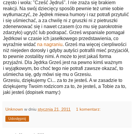
często i woła: "Cześć Jędruś". I nie zraża się brakiem
reakcji. Na swój dziecięcy sposób pewnie też umie sobie
wytłumaczyć, że Jędrek miewa humory i raz potrafi przytulić
i się uśmiechać, a za chwilę ni z gruszki ni z pietruszki
zdenerwować się i nawet czasem (co mu się parokrotnie
zdarzyło) ugryźć lub podrapać. Grześ wspaniale pomagał
Jędrkowi w czasie ich jasełkowego przedstawienia, co
wyraźnie widać
na nagraniu
. Grześ ma więcej cierpliwości
niż niejeden dorosły i gdyby autyści potrafili mieć przyjaciół,
to pewnie zostaliby nimi. A może to jest jakaś forma
przyjaźni. Dla Jędrka Grześ jest na pewno kimś ważnym
i wyjątkowym, bo choć tego nie potrafi zawsze okazać, to
uśmiecha się, gdy mówi się mu o Grzesiu.
Grzesiu, dziękujemy Ci... za to że jesteś. A w zasadzie to
dziękujemy Twoim rodzicom za to, że jesteś, a Tobie za to,
jaki jesteś (dopisek mamy:)
Unknown
w dniu
stycznia 21, 2011
1 komentarz:
Udostępnij