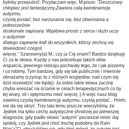
byłoby przepuścić. Przytaczam więc. M.pisze:
"Deszczowy
chłopiec jest fantastyczny.Zawiera całą kwintesencję
autyzmu,
czystą postać, bez narzucania się, bez obwiniania a
jednocześnie
doskonale napisany. Wypływa prosto z serca i dużo uczy
o autyzmie
dlatego zapewne trafi do wszystkich, którzy zechcą się
dowiedzieć czegoś
więcej."
Szanowny(a) M., czy ja Cię znam? Bardzo dziękuję
Ci za te słowa. Każdy z nas potrzebuje takich słów
wsparcia, pewnego rodzaju pochwały tego, że i jak piszemy
i co robimy. Tym bardziej, gdy się tak publicznie i imiennie
obnażamy (czyniąc to z różnych względów, nad czym się
dziś rozwodzić nie będę). Ja sobie takie słowa zacznę
chyba wieszać na ścianie w celach terapeutycznych co by
tej wiary, sił i optymizmu mieć więcej :) A więc nasz blog
zawiera czystą kwintesencję autyzmu, czystą postać... Hmm,
nie da się ukryć. Trzy lata temu jeszcze wierzyliśmy, że
Jędrek ma tylko cechy autystyczne (Andrzej po pierwszej
diagnozie, gdy padło słowo "autyzm" pocieszał mnie: daj
spokój, czy Jędrek jest choć trochę podobny do Rain
Man'a?"), obrażaliśmy się, gdy ktoś mówił, że autyzm jest