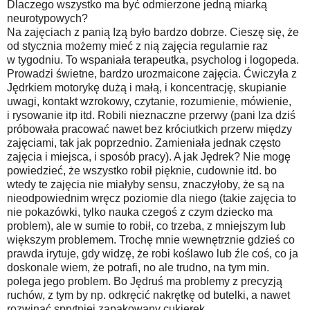
Dlaczego wszystko ma być odmierzone jedną miarką
neurotypowych?
Na zajęciach z panią Izą było bardzo dobrze. Cieszę się, że
od stycznia możemy mieć z nią zajęcia regularnie raz
w tygodniu. To wspaniała terapeutka, psycholog i logopeda.
Prowadzi świetne, bardzo urozmaicone zajęcia. Ćwiczyła z
Jędrkiem motorykę dużą i małą, i koncentrację, skupianie
uwagi, kontakt wzrokowy, czytanie, rozumienie, mówienie,
i rysowanie itp itd. Robili nieznaczne przerwy (pani Iza dziś
próbowała pracować nawet bez króciutkich przerw między
zajęciami, tak jak poprzednio. Zamieniała jednak często
zajęcia i miejsca, i sposób pracy). A jak Jędrek? Nie mogę
powiedzieć, że wszystko robił pięknie, cudownie itd. bo
wtedy te zajęcia nie miałyby sensu, znaczyłoby, że są na
nieodpowiednim wręcz poziomie dla niego (takie zajęcia to
nie pokazówki, tylko nauka czegoś z czym dziecko ma
problem), ale w sumie to robił, co trzeba, z mniejszym lub
większym problemem. Trochę mnie wewnętrznie gdzieś co
prawda irytuje, gdy widzę, że robi koślawo lub źle coś, co ja
doskonale wiem, że potrafi, no ale trudno, na tym min.
polega jego problem. Bo Jędruś ma problemy z precyzją
ruchów, z tym by np. odkręcić nakrętkę od butelki, a nawet
rozwinąć sprytniej zapakowany cukierek.