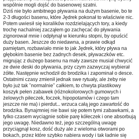
wspólnie mogli dojść do basenowej szatni.
Dziś nie było ambitnego pływania na dużym basenie, bo te
2-3 długości basenu, które Jędrek pokonał to właściwie nic.
Potem uwiesił się koralików rozdzielających tory, a kiedy
trochę nachalniej zacząłem go zachęcać do pływania
zignorował mnie i odpłynął w kierunku stopni, by opuścić
duży basen. Jeszcze do niedawna, a prawie odkąd
pamiętam, rozbawiało mnie to jak Jędrek, który pływa na
głębokim basenie bez żadnych desek, pływaczków etc.
migrując z dużego basenu na mały zawsze musiał chwycić
ze dwie deski do pływania, przy czym zazwyczaj wybierał
żółte. Następnie wchodził do brodzika i zapominał o desce.
Ostatnimi czasy zmienił jednak swe rytuały, ale żeby nie
było już tak "normalnie" całkiem, to chwyta plastikowy
koszyk pełen zabawek (różnokolorowych gumowych i
żelowych piłeczek, foczek, hipopotamów i czego tam
jeszcze nie ma) i pierdut... wrzuca całą jego zawartość do
brodzika. Bynajmniej nie bawi się potem tymi zabawkami, a
tylko czasem wyciągnie sobie parę kółeczek i one absorbują
jego uwagę. Niedawno też, jego szczególną uwagę
przyciągnął kosz, dość duży ale z wieloma otworami po
bokach, przez które szybko nabiera wody i tak ładnie się