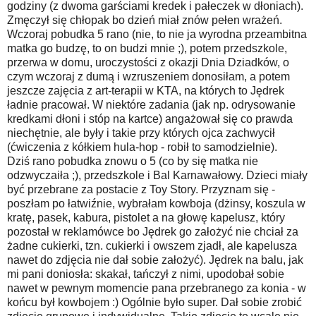
godziny (z dwoma garściami kredek i pałeczek w dłoniach).
Zmęczył się chłopak bo dzień miał znów pełen wrażeń.
Wczoraj pobudka 5 rano (nie, to nie ja wyrodna przeambitna
matka go budzę, to on budzi mnie ;), potem przedszkole,
przerwa w domu, uroczystości z okazji Dnia Dziadków, o
czym wczoraj z dumą i wzruszeniem donosiłam, a potem
jeszcze zajęcia z art-terapii w KTA, na których to Jędrek
ładnie pracował. W niektóre zadania (jak np. odrysowanie
kredkami dłoni i stóp na kartce) angażował się co prawda
niechętnie, ale były i takie przy których ojca zachwycił
(ćwiczenia z kółkiem hula-hop - robił to samodzielnie).
Dziś rano pobudka znowu o 5 (co by się matka nie
odzwyczaiła ;), przedszkole i Bal Karnawałowy. Dzieci miały
być przebrane za postacie z Toy Story. Przyznam się -
poszłam po łatwiźnie, wybrałam kowboja (dżinsy, koszula w
kratę, pasek, kabura, pistolet a na głowę kapelusz, który
pozostał w reklamówce bo Jędrek go założyć nie chciał za
żadne cukierki, tzn. cukierki i owszem zjadł, ale kapelusza
nawet do zdjęcia nie dał sobie założyć). Jędrek na balu, jak
mi pani doniosła: skakał, tańczył z nimi, upodobał sobie
nawet w pewnym momencie pana przebranego za konia - w
końcu był kowbojem :) Ogólnie było super. Dał sobie zrobić