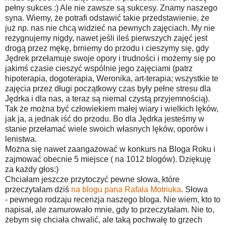
pełny sukces :) Ale nie zawsze są sukcesy. Znamy naszego
syna. Wiemy, że potrafi odstawić takie przedstawienie, że
już np. nas nie chcą widzieć na pewnych zajęciach. My nie
rezygnujemy nigdy, nawet jeśli ileś pierwszych zajęć jest
drogą przez mękę, brniemy do przodu i cieszymy się, gdy
Jędrek przełamuje swoje opory i trudności i możemy się po
jakimś czasie cieszyć wspólnie jego zajęciami (patrz
hipoterapia, dogoterapia, Weronika, art-terapia; wszystkie te
zajęcia przez długi początkowy czas były pełne stresu dla
Jędrka i dla nas, a teraz są niemal czystą przyjemnością).
Tak że można być człowiekiem małej wiary i wielkich lęków,
jak ja, a jednak iść do przodu. Bo dla Jędrka jesteśmy w
stanie przełamać wiele swoich własnych lęków, oporów i
lenistwa.
Można się nawet zaangażować w konkurs na Bloga Roku i
zajmować obecnie 5 miejsce ( na 1012 blogów). Dziękuję
za każdy głos:)
Chciałam jeszcze przytoczyć pewne słowa, które
przeczytałam dziś
na blogu pana Rafała Motriuka
. Słowa
- pewnego rodzaju recenzja naszego bloga. Nie wiem, kto to
napisał, ale zamurowało mnie, gdy to przeczytałam. Nie to,
żebym się chciała chwalić, ale taką pochwałę to grzech