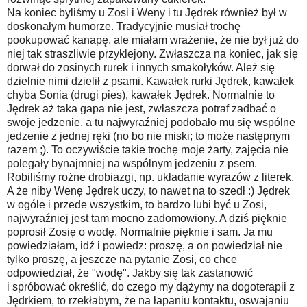
Na koniec byliśmy u Zosi i Weny i tu Jędrek również był w
doskonałym humorze. Tradycyjnie musiał trochę
pookupować kanapę, ale miałam wrażenie, że nie był już do
niej tak straszliwie przyklejony. Zwłaszcza na koniec, jak się
dorwał do zosinych rurek i innych smakołyków. Ależ się
dzielnie nimi dzielił z psami. Kawałek rurki Jędrek, kawałek
chyba Sonia (drugi pies), kawałek Jędrek. Normalnie to
Jędrek aż taka gapa nie jest, zwłaszcza potraf zadbać o
swoje jedzenie, a tu najwyraźniej podobało mu się wspólne
jedzenie z jednej ręki (no bo nie miski; to może następnym
razem ;). To oczywiście takie trochę moje żarty, zajęcia nie
polegały bynajmniej na wspólnym jedzeniu z psem.
Robiliśmy rożne drobiazgi, np. układanie wyrazów z literek.
A że niby Wenę Jędrek uczy, to nawet na to szedł :) Jędrek
w ogóle i przede wszystkim, to bardzo lubi być u Zosi,
najwyraźniej jest tam mocno zadomowiony. A dziś pięknie
poprosił Zosię o wodę. Normalnie pięknie i sam. Ja mu
powiedziałam, idź i powiedz: proszę, a on powiedział nie
tylko proszę, a jeszcze na pytanie Zosi, co chce
odpowiedział, że "wodę". Jakby się tak zastanowić
i spróbować określić, do czego my dążymy na dogoterapii z
Jędrkiem, to rzekłabym, że na łapaniu kontaktu, oswajaniu