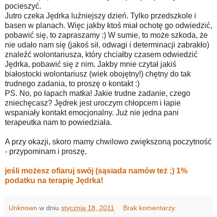
pocieszyć.
Jutro czeka Jędrka luźniejszy dzień. Tylko przedszkole i
basen w planach. Więc jakby ktoś miał ochotę go odwiedzić,
pobawić się, to zapraszamy :) W sumie, to może szkoda, że
nie udało nam się (jakoś sił, odwagi i determinacji zabrakło)
znaleźć wolontariusza, który chciałby czasem odwiedzić
Jędrka, pobawić się z nim. Jakby mnie czytał jakiś
białostocki wolontariusz (wiek obojętny!) chętny do tak
trudnego zadania, to proszę o kontakt :)
PS. No, po łapach matka! Jakie trudne zadanie, czego
zniechęcasz? Jędrek jest uroczym chłopcem i łapie
wspaniały kontakt emocjonalny. Już nie jedna pani
terapeutka nam to powiedziała.
A przy okazji, skoro mamy chwilowo zwiększoną poczytność
- przypominam i proszę,
jeśli możesz ofiaruj swój (sąsiada namów też ;) 1%
podatku na terapię Jędrka!
Unknown
w dniu
stycznia 18, 2011
Brak komentarzy: