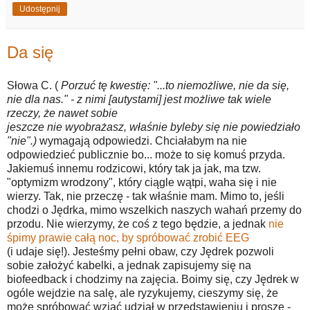
Udostępnij
Da się
Słowa C. (
Porzuć tę kwestię: "...to niemożliwe, nie da się,
nie dla nas." - z nimi [autystami] jest możliwe tak wiele
rzeczy, że nawet sobie
jeszcze nie wyobrażasz, właśnie byleby się nie powiedziało
"nie".)
wymagają odpowiedzi. Chciałabym na nie
odpowiedzieć publicznie bo... może to się komuś przyda.
Jakiemuś innemu rodzicowi, który tak ja jak, ma tzw.
"optymizm wrodzony", który ciągle wątpi, waha się i nie
wierzy. Tak, nie przeczę - tak właśnie mam. Mimo to, jeśli
chodzi o Jędrka, mimo wszelkich naszych wahań przemy do
przodu. Nie wierzymy, że coś z tego będzie, a jednak
nie
śpimy prawie całą noc, by spróbować zrobić EEG
(i udaje się!). Jesteśmy pełni obaw, czy Jędrek pozwoli
sobie założyć kabelki, a jednak zapisujemy się na
biofeedback i chodzimy na zajęcia. Boimy się, czy Jędrek w
ogóle wejdzie na salę, ale ryzykujemy, cieszymy się, że
może spróbować wziąć udział w przedstawieniu i proszę -