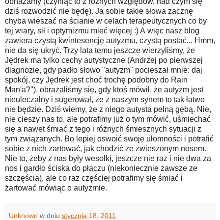
obnażamy (czyniąc to z różnych względów, nad czym się
dziś rozwodzić nie będę). Ja sobie takie słowa zacznę
chyba wieszać na ścianie w celach terapeutycznych co by
tej wiary, sił i optymizmu mieć więcej :) A więc nasz blog
zawiera czystą kwintesencję autyzmu, czystą postać... Hmm,
nie da się ukryć. Trzy lata temu jeszcze wierzyliśmy, że
Jędrek ma tylko cechy autystyczne (Andrzej po pierwszej
diagnozie, gdy padło słowo "autyzm" pocieszał mnie: daj
spokój, czy Jędrek jest choć trochę podobny do Rain
Man'a?"), obrażaliśmy się, gdy ktoś mówił, że autyzm jest
nieuleczalny i sugerował, że z naszym synem to tak łatwo
nie będzie. Dziś wiemy, że z niego autysta pełną gębą. Nie,
nie cieszy nas to, ale potrafimy już o tym mówić, uśmiechać
się a nawet śmiać z tego i różnych śmiesznych sytuacji z
tym związanych. Bo lepiej oswoić swoje ułomności i potrafić
sobie z nich żartować, jak chodzić ze zwieszonym nosem.
Nie to, żeby z nas były wesołki, jeszcze nie raz i nie dwa za
nos i gardło ściska do płaczu (niekoniecznie zawsze ze
szczęścia), ale co raz częściej potrafimy się śmiać i
żartować mówiąc o autyzmie.
Unknown
w dniu
stycznia 18, 2011