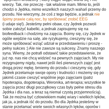
wierzy. Tak, nie przeczę - tak właśnie mam. Mimo to, jeśli
chodzi o Jędrka, mimo wszelkich naszych wahań przemy do
przodu. Nie wierzymy, że coś z tego będzie, a jednak
nie
śpimy prawie całą noc, by spróbować zrobić EEG
(i udaje się!). Jesteśmy pełni obaw, czy Jędrek pozwoli
sobie założyć kabelki, a jednak zapisujemy się na
biofeedback i chodzimy na zajęcia. Boimy się, czy Jędrek w
ogóle wejdzie na salę, ale ryzykujemy, cieszymy się, że
może spróbować wziąć udział w przedstawieniu i proszę -
pełny sukces :) Ale nie zawsze są sukcesy. Znamy naszego
syna. Wiemy, że potrafi odstawić takie przedstawienie, że
już np. nas nie chcą widzieć na pewnych zajęciach. My nie
rezygnujemy nigdy, nawet jeśli ileś pierwszych zajęć jest
drogą przez mękę, brniemy do przodu i cieszymy się, gdy
Jędrek przełamuje swoje opory i trudności i możemy się po
jakimś czasie cieszyć wspólnie jego zajęciami (patrz
hipoterapia, dogoterapia, Weronika, art-terapia; wszystkie te
zajęcia przez długi początkowy czas były pełne stresu dla
Jędrka i dla nas, a teraz są niemal czystą przyjemnością).
Tak że można być człowiekiem małej wiary i wielkich lęków,
jak ja, a jednak iść do przodu. Bo dla Jędrka jesteśmy w
stanie przełamać wiele swoich własnych lęków, oporów i