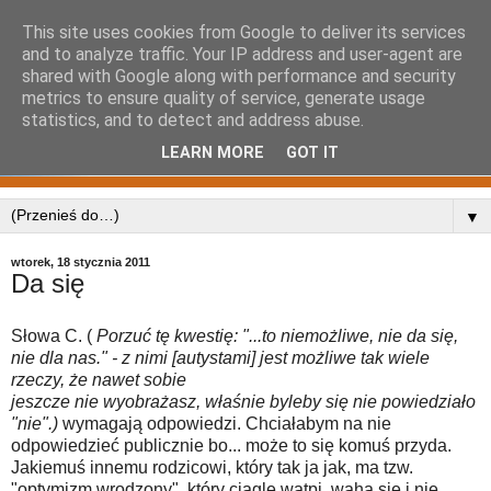
This site uses cookies from Google to deliver its services
and to analyze traffic. Your IP address and user-agent are
shared with Google along with performance and security
metrics to ensure quality of service, generate usage
statistics, and to detect and address abuse.
LEARN MORE
GOT IT
▼
wtorek, 18 stycznia 2011
Da się
Słowa C. (
Porzuć tę kwestię: "...to niemożliwe, nie da się,
nie dla nas." - z nimi [autystami] jest możliwe tak wiele
rzeczy, że nawet sobie
jeszcze nie wyobrażasz, właśnie byleby się nie powiedziało
"nie".)
wymagają odpowiedzi. Chciałabym na nie
odpowiedzieć publicznie bo... może to się komuś przyda.
Jakiemuś innemu rodzicowi, który tak ja jak, ma tzw.
"optymizm wrodzony", który ciągle wątpi, waha się i nie