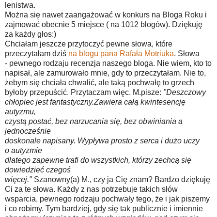
lenistwa.
Można się nawet zaangażować w konkurs na Bloga Roku i
zajmować obecnie 5 miejsce ( na 1012 blogów). Dziękuję
za każdy głos:)
Chciałam jeszcze przytoczyć pewne słowa, które
przeczytałam dziś
na blogu pana Rafała Motriuka
. Słowa
- pewnego rodzaju recenzja naszego bloga. Nie wiem, kto to
napisał, ale zamurowało mnie, gdy to przeczytałam. Nie to,
żebym się chciała chwalić, ale taką pochwałę to grzech
byłoby przepuścić. Przytaczam więc. M.pisze:
"Deszczowy
chłopiec jest fantastyczny.Zawiera całą kwintesencję
autyzmu,
czystą postać, bez narzucania się, bez obwiniania a
jednocześnie
doskonale napisany. Wypływa prosto z serca i dużo uczy
o autyzmie
dlatego zapewne trafi do wszystkich, którzy zechcą się
dowiedzieć czegoś
więcej."
Szanowny(a) M., czy ja Cię znam? Bardzo dziękuję
Ci za te słowa. Każdy z nas potrzebuje takich słów
wsparcia, pewnego rodzaju pochwały tego, że i jak piszemy
i co robimy. Tym bardziej, gdy się tak publicznie i imiennie