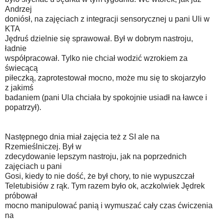
Andrzej
doniósł, na zajęciach z integracji sensorycznej u pani Uli w
KTA
Jędruś dzielnie się sprawował. Był w dobrym nastroju,
ładnie
współpracował. Tylko nie chciał wodzić wzrokiem za
świecącą
piłeczką, zaprotestował mocno, może mu się to skojarzyło
z jakimś
badaniem (pani Ula chciała by spokojnie usiadł na ławce i
popatrzył).
Następnego dnia miał zajęcia też z SI ale na
Rzemieślniczej. Był w
zdecydowanie lepszym nastroju, jak na poprzednich
zajęciach u pani
Gosi, kiedy to nie dość, że był chory, to nie wypuszczał
Teletubisiów z rąk. Tym razem było ok, aczkolwiek Jędrek
próbował
mocno manipulować panią i wymuszać cały czas ćwiczenia
na