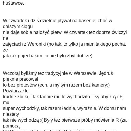
huśtawce.
W czwartek i dziś dzielnie pływał na basenie, choć w
dalszym ciągu
nie daje sobie nałożyć płetw. W czwartek też dobrze ćwiczył
na
zajęciach z Weroniki (no tak, to tylko ja mam takiego pecha,
że
jak raz pojechałam, to nie było zbyt dobrze).
Wczoraj byliśmy też tradycyjnie w Warszawie. Jędruś
pięknie pracował i
to bez protestów (ech, a my tym razem bez kamery;)
Powtarzał te
trudne zbitki, i tak ładnie mu to wychodziło. I sylaby z Ą i Ę
mu
super wychodziły, tak razem ładnie, wyraźnie. W domu nam
niestety
tak nie wychodzą :( Były też pierwsze próby mówienia R (za
pomocą