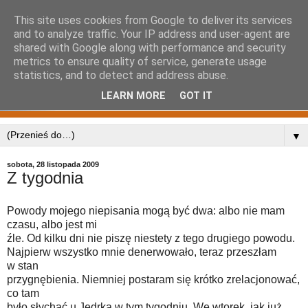
This site uses cookies from Google to deliver its services
and to analyze traffic. Your IP address and user-agent are
shared with Google along with performance and security
metrics to ensure quality of service, generate usage
statistics, and to detect and address abuse.
LEARN MORE
GOT IT
▼
sobota, 28 listopada 2009
Z tygodnia
Powody mojego niepisania mogą być dwa: albo nie mam
czasu, albo jest mi
źle. Od kilku dni nie piszę niestety z tego drugiego powodu.
Najpierw wszystko mnie denerwowało, teraz przeszłam
w stan
przygnębienia. Niemniej postaram się krótko zrelacjonować,
co tam
było słychać u Jędrka w tym tygodniu. We wtorek, jak już