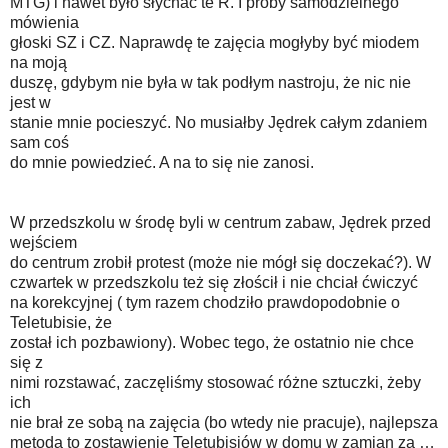
MTG) i nawet było słychać te R. I próby samodzielnego
mówienia
głoski SZ i CZ. Naprawdę te zajęcia mogłyby być miodem
na moją
duszę, gdybym nie była w tak podłym nastroju, że nic nie
jest w
stanie mnie pocieszyć. No musiałby Jędrek całym zdaniem
sam coś
do mnie powiedzieć. A na to się nie zanosi.
W przedszkolu w środę byli w centrum zabaw, Jędrek przed
wejściem
do centrum zrobił protest (może nie mógł się doczekać?). W
czwartek w przedszkolu też się złościł i nie chciał ćwiczyć
na korekcyjnej ( tym razem chodziło prawdopodobnie o
Teletubisie, że
został ich pozbawiony). Wobec tego, że ostatnio nie chce
się z
nimi rozstawać, zaczęliśmy stosować różne sztuczki, żeby
ich
nie brał ze sobą na zajęcia (bo wtedy nie pracuje), najlepsza
metoda to zostawienie Teletubisiów w domu w zamian za …