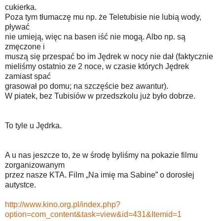
cukierka.
Poza tym tłumaczę mu np. że Teletubisie nie lubią wody,
pływać
nie umieją, więc na basen iść nie mogą. Albo np. są
zmęczone i
muszą się przespać bo im Jędrek w nocy nie dał (faktycznie
mieliśmy ostatnio ze 2 noce, w czasie których Jędrek
zamiast spać
grasował po domu; na szczęście bez awantur).
W piatek, bez Tubisiów w przedszkolu już było dobrze.
To tyle u Jędrka.
A u nas jeszcze to, że w środę byliśmy na pokazie filmu
zorganizowanym
przez nasze KTA. Film „Na imię ma Sabine” o dorosłej
autystce.
http://www.kino.org.pl/index.php?
option=com_content&task=view&id=431&Itemid=1