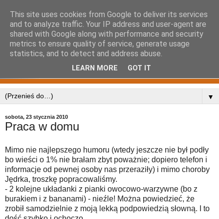
This site uses cookies from Google to deliver its services
and to analyze traffic. Your IP address and user-agent are
shared with Google along with performance and security
metrics to ensure quality of service, generate usage
statistics, and to detect and address abuse.
LEARN MORE
GOT IT
▼
sobota, 23 stycznia 2010
Praca w domu
Mimo nie najlepszego humoru (wtedy jeszcze nie był podły
bo wieści o 1% nie brałam zbyt poważnie; dopiero telefon i
informacje od pewnej osoby nas przeraziły) i mimo choroby
Jędrka, troszkę popracowaliśmy.
- 2 kolejne układanki z pianki owocowo-warzywne (bo z
burakiem i z bananami) - nieźle! Można powiedzieć, że
zrobił samodzielnie z moją lekką podpowiedzią słowną. I to
dość szybko i ochoczo.