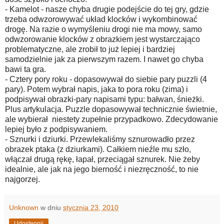
- Kamelot - nasze chyba drugie podejście do tej gry, gdzie
trzeba odwzorowywać układ klocków i wykombinować
drogę. Na razie o wymyśleniu drogi nie ma mowy, samo
odwzorowanie klocków z obrazkiem jest wystarczająco
problematyczne, ale zrobił to już lepiej i bardziej
samodzielnie jak za pierwszym razem. I nawet go chyba
bawi ta gra.
- Cztery pory roku - dopasowywał do siebie pary puzzli (4
pary). Potem wybrał napis, jaka to pora roku (zima) i
podpisywał obrazki-pary napisami typu: bałwan, śnieżki.
Plus artykulacja. Puzzle dopasowywał technicznie świetnie,
ale wybierał niestety zupełnie przypadkowo. Zdecydowanie
lepiej było z podpisywaniem.
- Sznurki i dziurki. Przewlekaliśmy sznurowadło przez
obrazek ptaka (z dziurkami). Całkiem nieźle mu szło,
włączał drugą rękę, łapał, przeciągał sznurek. Nie żeby
idealnie, ale jak na jego bierność i niezręczność, to nie
najgorzej.
Unknown
w dniu
stycznia 23, 2010
Udostępnij