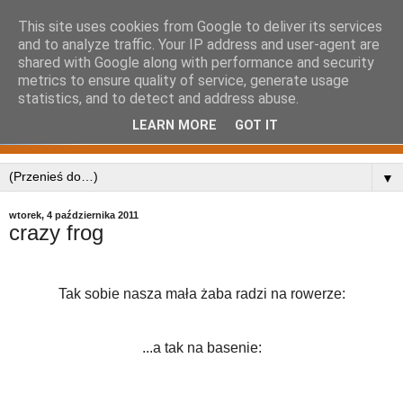
This site uses cookies from Google to deliver its services
and to analyze traffic. Your IP address and user-agent are
shared with Google along with performance and security
metrics to ensure quality of service, generate usage
statistics, and to detect and address abuse.
LEARN MORE
GOT IT
▼
wtorek, 4 października 2011
crazy frog
Tak sobie nasza mała żaba radzi na rowerze:
...a tak na basenie: