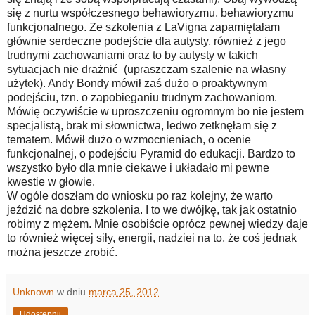
się z nurtu współczesnego behawioryzmu, behawioryzmu
funkcjonalnego. Ze szkolenia z LaVigna zapamiętałam
głównie serdeczne podejście dla autysty, również z jego
trudnymi zachowaniami oraz to by autysty w takich
sytuacjach nie drażnić (upraszczam szalenie na własny
użytek). Andy Bondy mówił zaś dużo o proaktywnym
podejściu, tzn. o zapobieganiu trudnym zachowaniom.
Mówię oczywiście w uproszczeniu ogromnym bo nie jestem
specjalistą, brak mi słownictwa, ledwo zetknęłam się z
tematem. Mówił dużo o wzmocnieniach, o ocenie
funkcjonalnej, o podejściu Pyramid do edukacji. Bardzo to
wszystko było dla mnie ciekawe i układało mi pewne
kwestie w głowie.
W ogóle doszłam do wniosku po raz kolejny, że warto
jeździć na dobre szkolenia. I to we dwójkę, tak jak ostatnio
robimy z mężem. Mnie osobiście oprócz pewnej wiedzy daje
to również więcej siły, energii, nadziei na to, że coś jednak
można jeszcze zrobić.
Unknown
w dniu
marca 25, 2012
Udostępnij