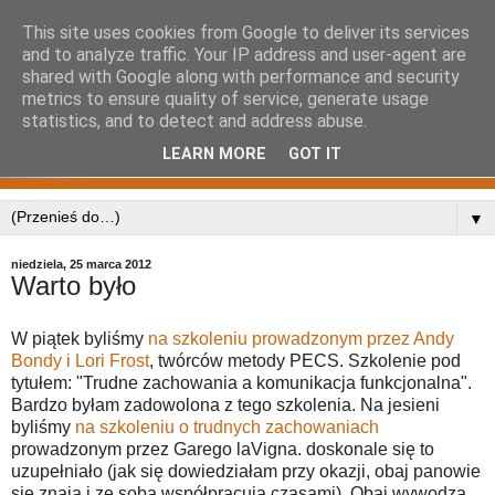
This site uses cookies from Google to deliver its services
and to analyze traffic. Your IP address and user-agent are
shared with Google along with performance and security
metrics to ensure quality of service, generate usage
statistics, and to detect and address abuse.
LEARN MORE
GOT IT
▼
niedziela, 25 marca 2012
Warto było
W piątek byliśmy
na szkoleniu prowadzonym przez Andy
Bondy i Lori Frost
, twórców metody PECS. Szkolenie pod
tytułem: "Trudne zachowania a komunikacja funkcjonalna".
Bardzo byłam zadowolona z tego szkolenia. Na jesieni
byliśmy
na szkoleniu o trudnych zachowaniach
prowadzonym przez Garego laVigna. doskonale się to
uzupełniało (jak się dowiedziałam przy okazji, obaj panowie
się znają i ze sobą współpracują czasami). Obaj wywodzą