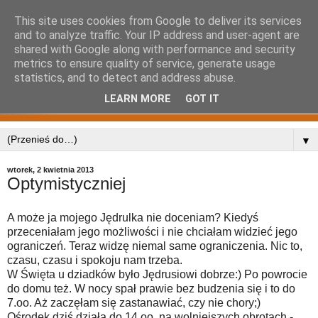
This site uses cookies from Google to deliver its services
and to analyze traffic. Your IP address and user-agent are
shared with Google along with performance and security
metrics to ensure quality of service, generate usage
statistics, and to detect and address abuse.
LEARN MORE
GOT IT
▼
wtorek, 2 kwietnia 2013
Optymistyczniej
A może ja mojego Jędrulka nie doceniam? Kiedyś
przeceniałam jego możliwości i nie chciałam widzieć jego
ograniczeń. Teraz widzę niemal same ograniczenia. Nic to,
czasu, czasu i spokoju nam trzeba.
W Święta u dziadków było Jędrusiowi dobrze:) Po powrocie
do domu też. W nocy spał prawie bez budzenia się i to do
7.oo. Aż zaczęłam się zastanawiać, czy nie chory;)
Ośrodek dziś działa do 14.oo, na wolniejszych obrotach -