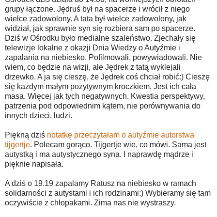
grupy łączone. Jędruś był na spacerze i wrócił z niego
wielce zadowolony. A tata był wielce zadowolony, jak
widział, jak sprawnie syn się rozbiera sam po spacerze.
Dziś w Ośrodku było medialne szaleństwo. Zjechały się
telewizje lokalne z okazji Dnia Wiedzy o Autyźmie i
zapalania na niebiesko. Pofilmowali, powywiadowali. Nie
wiem, co będzie na wizji, ale Jędrek z tatą wyklejali
drzewko. A ja się cieszę, że Jędrek coś chciał robić:) Cieszę
się każdym małym pozytywnym kroczkiem. Jest ich cała
masa. Więcej jak tych negatywnych. Kwestia perspektywy,
patrzenia pod odpowiednim kątem, nie porównywania do
innych dzieci, ludzi.
Piękną dziś
notatkę przeczytałam o autyźmie autorstwa
tijgertje
. Polecam gorąco. Tijgertje wie, co mówi. Sama jest
autystką i ma autystycznego syna. I naprawdę mądrze i
pięknie napisała.
A dziś o 19.19 zapalamy Ratusz na niebiesko w ramach
solidarności z autystami i ich rodzinami:) Wybieramy się tam
oczywiście z chłopakami. Zima nas nie wystraszy.