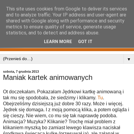
This site uses cookies from Google to deliver its services
and to analyze traffic. Your IP address and user-agent are
shared with Google along with performance and security
metrics to ensure quality of service, generate usage
statistics, and to detect and address abuse.
LEARN MORE
GOT IT
▼
sobota, 7 grudnia 2013
Maniak kartek animowanych
Ot doczekałam. Pokazałam Jędrkowi kartkę animowaną i
tak mu się spodobała, że siedzimy i klikamy.
Tu
.
Obejrzeliśmy dzisiejszą już dobre 30 razy. Może i więcej.
Jędrek się domaga. I z moją pomocą klika, a potem ogląda i
się cieszy. Nie wiem, co mu się tak naprawdę podoba.
Animacja? Muzyka? Klikanie? Trochę miał problem z
klikaniem myszką bo zamiast lewego klawisza naciskał
środkową świecącą kulkę (przesuwał ją), ale załapał w