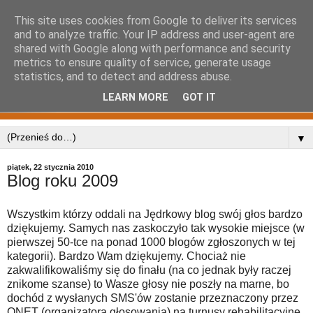
This site uses cookies from Google to deliver its services
and to analyze traffic. Your IP address and user-agent are
shared with Google along with performance and security
metrics to ensure quality of service, generate usage
statistics, and to detect and address abuse.
LEARN MORE
GOT IT
▼
piątek, 22 stycznia 2010
Blog roku 2009
Wszystkim którzy oddali na Jędrkowy blog swój głos bardzo
dziękujemy. Samych nas zaskoczyło tak wysokie miejsce (w
pierwszej 50-tce na ponad 1000 blogów zgłoszonych w tej
kategorii). Bardzo Wam dziękujemy. Chociaż nie
zakwalifikowaliśmy się do finału (na co jednak były raczej
znikome szanse) to Wasze głosy nie poszły na marne, bo
dochód z wysłanych SMS'ów zostanie przeznaczony przez
ONET (organizatora głosowania) na turnusy rehabilitacyjne