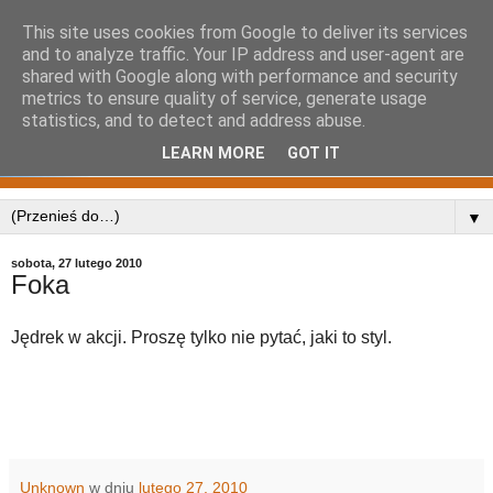
This site uses cookies from Google to deliver its services
and to analyze traffic. Your IP address and user-agent are
shared with Google along with performance and security
metrics to ensure quality of service, generate usage
statistics, and to detect and address abuse.
LEARN MORE
GOT IT
▼
sobota, 27 lutego 2010
Foka
Jędrek w akcji. Proszę tylko nie pytać, jaki to styl.
Unknown
w dniu
lutego 27, 2010