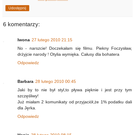
Udostępnij
6 komentarzy:
Iwona
27 lutego 2010 21:15
No - narszcie! Doczekałam się filmu. Piekny Foczysław,
drżyjcie narody ! Otylia wymięka. Całusy dla bohatera
Odpowiedz
Barbara
28 lutego 2010 00:45
Jaki by to nie był styl,to pływa pięknie i jest przy tym
szczęśliwy!
Już miałam 2 komunikaty od przyjaciół,że 1% podatku dali
dla Jęrka.
Odpowiedz