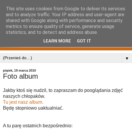
This site uses cookies from Google to deliver its services
and to analyze traffic. Your IP address and user-agent are
shared with Google along with performance and security
metrics to ensure quality of service, generate usage
statistics, and to detect and address abuse.
LEARN MORE
GOT IT
▼
piątek, 19 marca 2010
Foto album
Jakby ktoś się nudzil, to zapraszam do pooglądania zdjęć
naszych chłopaków.
Tu jest nasz album.
Będę stopniowo uaktualniać.
A tu parę ostatnich bezpośrednio: