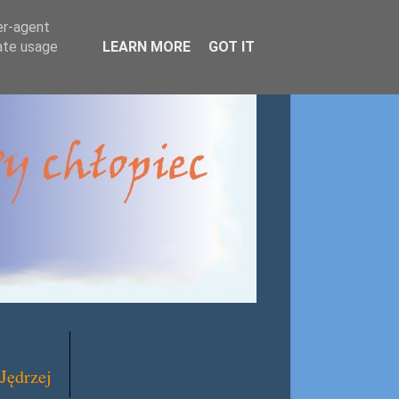
er-agent
rate usage
LEARN MORE
GOT IT
Jędrzej