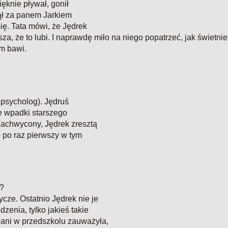
Pięknie pływał, gonił
nął za panem Jarkiem
ię. Tata mówi, że Jędrek
za, że to lubi. I naprawdę miło na niego popatrzeć, jak świetnie
am bawi.
i psycholog). Jędruś
ie wpadki starszego
zachwycony, Jędrek zresztą
o po raz pierwszy w tym
o?
cze. Ostatnio Jędrek nie je
zenia, tylko jakieś takie
pani w przedszkolu zauważyła,