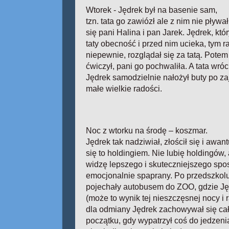
Wtorek - Jędrek był na basenie sam,
tzn. tata go zawiózł ale z nim nie pływ
się pani Halina i pan Jarek. Jędrek, któ
taty obecność i przed nim ucieka, tym r
niepewnie, rozglądał się za tatą. Pote
ćwiczył, pani go pochwaliła. A tata wr
Jędrek samodzielnie nałożył buty po zaj
małe wielkie radości.
Noc z wtorku na środę – koszmar.
Jędrek tak nadziwiał, złościł się i awan
się to holdingiem. Nie lubię holdingów
widzę lepszego i skuteczniejszego spo
emocjonalnie spaprany. Po przedszkolu,
pojechały autobusem do ZOO, gdzie Ję
(może to wynik tej nieszczęsnej nocy i 
dla odmiany Jędrek zachowywał się cał
początku, gdy wypatrzył coś do jedzenia