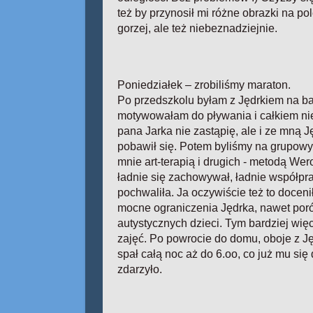
też by przynosił mi różne obrazki na po
gorzej, ale też niebeznadziejnie.
Poniedziałek – zrobiliśmy maraton.
Po przedszkolu byłam z Jędrkiem na b
motywowałam do pływania i całkiem nie
pana Jarka nie zastąpię, ale i ze mną J
pobawił się. Potem byliśmy na grupow
mnie art-terapią i drugich - metodą We
ładnie się zachowywał, ładnie współpr
pochwaliła. Ja oczywiście też to docen
mocne ograniczenia Jędrka, nawet por
autystycznych dzieci. Tym bardziej więc
zajęć. Po powrocie do domu, oboje z J
spał całą noc aż do 6.oo, co już mu si
zdarzyło.