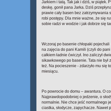
Jarkiem i tatą. Tak jak i dziś, w piątek. 
deskę, gonił pana Jarka. Dziś przepły
prawie cały basen bez zatrzymywania s
robi postępy. Dla mnie ważne, że się rus
sobie radzi w wodzie i jak dobrze się t
Wczoraj po basenie chłopaki pojechali
na zajęcia do pani Kamili (czyli do pan
całkiem ładnie ćwiczył. Ino zaliczył dw
sikawkowego po basenie. Tata nie był 
też. Na pocieszenie - zdarzyło mu się t
miesiącu.
Po powrocie do domu – awantura. O c
Najprawdopodobniej o jedzenie, o słody
normalnie. Nie chce jeść normalnego jed
ciastka, słodycze, zapychacze. Nawet 