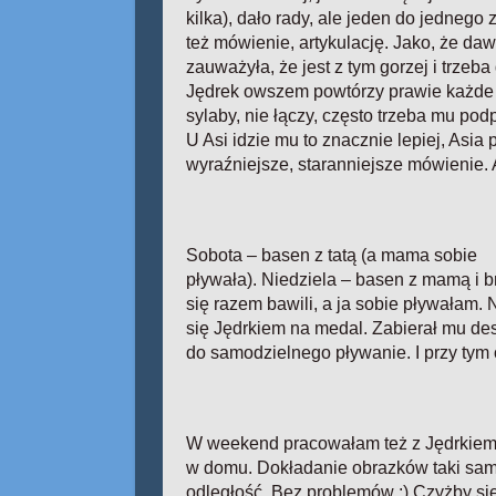
kilka), dało rady, ale jeden do jednego 
też mówienie, artykulację. Jako, że dawn
zauważyła, że jest z tym gorzej i trzeba
Jędrek owszem powtórzy prawie każde s
sylaby, nie łączy, często trzeba mu po
U Asi idzie mu to znacznie lepiej, Asi
wyraźniejsze, staranniejsze mówienie. Al
Sobota – basen z tatą (a mama sobie
pływała). Niedziela – basen z mamą i b
się razem bawili, a ja sobie pływałam.
się Jędrkiem na medal. Zabierał mu d
do samodzielnego pływanie. I przy tym o
W weekend pracowałam też z Jędrkie
w domu. Dokładanie obrazków taki sam
odległość. Bez problemów :) Czyżby si