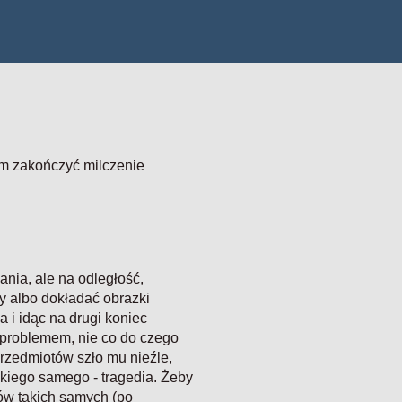
am zakończyć milczenie
ania, ale na odległość,
y albo dokładać obrazki
 i idąc na drugi koniec
t problemem, nie co do czego
rzedmiotów szło mu nieźle,
akiego samego - tragedia. Żeby
ków takich samych (po