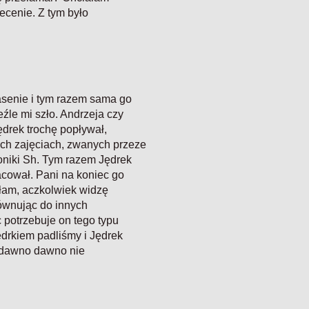
lecenie. Z tym było
asenie i tym razem sama go
źle mi szło. Andrzeja czy
ędrek trochę popływał,
ych zajęciach, zwanych przeze
roniki Sh. Tym razem Jędrek
acował. Pani na koniec go
iłam, aczkolwiek widzę
ównując do innych
 potrzebuje on tego typu
ędrkiem padliśmy i Jędrek
ę dawno dawno nie