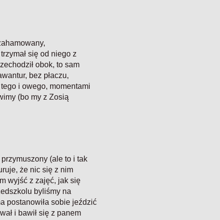
a zahamowany,
trzymał się od niego z
zechodził obok, to sam
awantur, bez płaczu,
a tego i owego, momentami
wimy (bo my z Zosią
przymuszony (ale to i tak
ruje, że nic się z nim
m wyjść z zajęć, jak się
rzedszkolu byliśmy na
a postanowiła sobie jeździć
wał i bawił się z panem