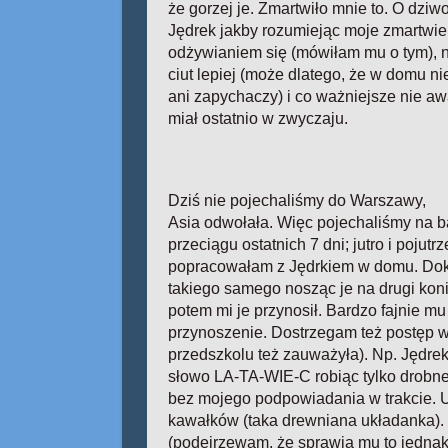
że gorzej je. Zmartwiło mnie to. O dzi
Jędrek jakby rozumiejąc moje zmartwi
odżywianiem się (mówiłam mu o tym), nie
ciut lepiej (może dlatego, że w domu n
ani zapychaczy) i co ważniejsze nie awa
miał ostatnio w zwyczaju.
Dziś nie pojechaliśmy do Warszawy,
Asia odwołała. Więc pojechaliśmy na b
przeciągu ostatnich 7 dni; jutro i pojut
popracowałam z Jędrkiem w domu. Dokł
takiego samego nosząc je na drugi koni
potem mi je przynosił. Bardzo fajnie mu 
przynoszenie. Dostrzegam też postęp w 
przedszkolu też zauważyła). Np. Jędrek
słowo LA-TA-WIE-C robiąc tylko drobne
bez mojego podpowiadania w trakcie. U
kawałków (taka drewniana układanka). T
(podejrzewam, że sprawia mu to jednak