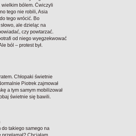
z wielkim bólem. Ćwiczyli
o tego nie robili, Asia
 do tego wrócić. Bo
łowo, ale dzieląc na
dpowiadać, czy powtarzać.
a potrafi od niego wyegzekwować
e ból – protest był.
ratem. Chłopaki świetnie
 Normalnie Piotrek zajmował
eskę a tym samym mobilizował
baj świetnie się bawili.
m
 do takiego samego na
ę przełamał? Chciałam