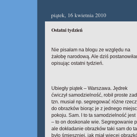
piątek, 16 kwietnia 2010
Ostatni tydzień
Nie pisałam na blogu ze względu na
żałobę narodową. Ale dziś postanowił
opisując ostatni tydzień.
Ubiegły piątek – Warszawa. Jędrek
ćwiczył samodzielność, robił proste zad
tzn. musiał np. segregować różne rzecz
do obrazków biorąc je z jednego miejsca
pokoju. Sam. I to ta samodzielność jes
– to on doskonale wie. Segregowanie p
ale dokładanie obrazków taki sam do t
było śmieszniej, jak miał więcej obraz