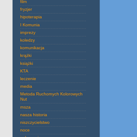
film
fryzjer
hipoterapia
I Komunia
imprezy
koledzy
komunikacja
krążki
książki
KTA
leczenie
media
Metoda Ruchomych Kolorowych
Nut
msza
nasza historia
niszczycielstwo
noce