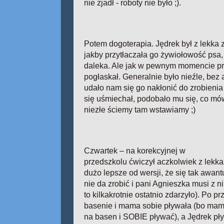
nie zjadł - roboty nie było ;).
Potem dogoterapia. Jędrek był z lekk
jakby przytłaczała go żywiołowość psa, 
daleka. Ale jak w pewnym momencie pr
pogłaskał. Generalnie było nieźle, bez 
udało nam się go nakłonić do zrobieni
się uśmiechał, podobało mu się, co mó
niezłe ściemy tam wstawiamy ;)
Czwartek – na korekcyjnej w
przedszkolu ćwiczył aczkolwiek z lekka 
dużo lepsze od wersji, że się tak awantu
nie da zrobić i pani Agnieszka musi z ni
to kilkakrotnie ostatnio zdarzyło). Po p
basenie i mama sobie pływała (bo mam
na basen i SOBIE pływać), a Jędrek pły