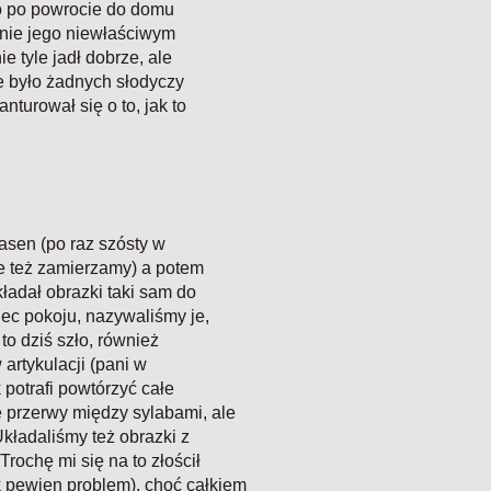
wo po powrocie do domu
enie jego niewłaściwym
 tyle jadł dobrze, ale
ie było żadnych słodyczy
nturował się o to, jak to
asen (po raz szósty w
rze też zamierzamy) a potem
adał obrazki taki sam do
ec pokoju, nazywaliśmy je,
to dziś szło, również
artykulacji (pani w
 potrafi powtórzyć całe
 przerwy między sylabami, ale
kładaliśmy też obrazki z
rochę mi się na to złościł
 pewien problem), choć całkiem