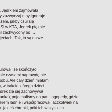
ał. Jędrkiem zajmowała
ry zazwyczaj niby ignoruje
azem, jakby czuł się
m SI w KTA, Jędrek pięknie
ócił zachwycony bo …
ęciach. Tak, to są nasze
turował, że skończyło
, ale czasami naprawdę nie
sobu. Ale cały dzień miałam
 w trakcie którego dzieci
drek źle się zachowywał
ranka), pojechaliśmy do pani logopedy, gdzie
kiem ładnie i współpracował, aczkolwiek na
, jakieś chrupki, póki ich wszystkich