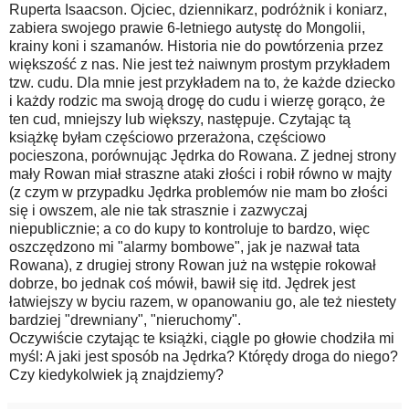
Ruperta Isaacson. Ojciec, dziennikarz, podróżnik i koniarz,
zabiera swojego prawie 6-letniego autystę do Mongolii,
krainy koni i szamanów. Historia nie do powtórzenia przez
większość z nas. Nie jest też naiwnym prostym przykładem
tzw. cudu. Dla mnie jest przykładem na to, że każde dziecko
i każdy rodzic ma swoją drogę do cudu i wierzę gorąco, że
ten cud, mniejszy lub większy, następuje. Czytając tą
książkę byłam częściowo przerażona, częściowo
pocieszona, porównując Jędrka do Rowana. Z jednej strony
mały Rowan miał straszne ataki złości i robił równo w majty
(z czym w przypadku Jędrka problemów nie mam bo złości
się i owszem, ale nie tak strasznie i zazwyczaj
niepublicznie; a co do kupy to kontroluje to bardzo, więc
oszczędzono mi "alarmy bombowe", jak je nazwał tata
Rowana), z drugiej strony Rowan już na wstępie rokował
dobrze, bo jednak coś mówił, bawił się itd. Jędrek jest
łatwiejszy w byciu razem, w opanowaniu go, ale też niestety
bardziej "drewniany", "nieruchomy".
Oczywiście czytając te książki, ciągle po głowie chodziła mi
myśl: A jaki jest sposób na Jędrka? Którędy droga do niego?
Czy kiedykolwiek ją znajdziemy?