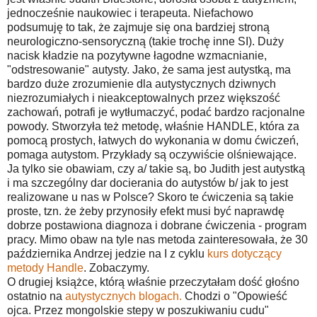
jednocześnie naukowiec i terapeuta. Niefachowo
podsumuję to tak, że zajmuje się ona bardziej stroną
neurologiczno-sensoryczną (takie trochę inne SI). Duży
nacisk kładzie na pozytywne łagodne wzmacnianie,
"odstresowanie" autysty. Jako, że sama jest autystką, ma
bardzo duże zrozumienie dla autystycznych dziwnych
niezrozumiałych i nieakceptowalnych przez większość
zachowań, potrafi je wytłumaczyć, podać bardzo racjonalne
powody. Stworzyła też metodę, właśnie HANDLE, która za
pomocą prostych, łatwych do wykonania w domu ćwiczeń,
pomaga autystom. Przykłady są oczywiście olśniewające.
Ja tylko sie obawiam, czy a/ takie są, bo Judith jest autystką
i ma szczególny dar docierania do autystów b/ jak to jest
realizowane u nas w Polsce? Skoro te ćwiczenia są takie
proste, tzn. że żeby przynosiły efekt musi być naprawdę
dobrze postawiona diagnoza i dobrane ćwiczenia - program
pracy. Mimo obaw na tyle nas metoda zainteresowała, że 30
października Andrzej jedzie na I z cyklu
kurs dotyczący
metody Handle
. Zobaczymy.
O drugiej książce, którą właśnie przeczytałam dość głośno
ostatnio na
autystycznych blogach.
Chodzi o "Opowieść
ojca. Przez mongolskie stepy w poszukiwaniu cudu"