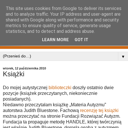
This site uses cookies from Google to deliver its services
and to analyze traffic. Your IP address and user-agent are
shared with Google along with performance and security
metrics to ensure quality of service, generate usage
statistics, and to detect and address abuse.
LEARN MORE
GOT IT
▼
wtorek, 12 października 2010
Książki
Do mojej autystycznej
biblioteczki
doszły ostatnio dwie
pozycje (książek przeczytanych, niekoniecznie
posiadanych).
Niedawno przeczytałam książkę „Materia Autyzmu”
autorstwa Judith Bluestone. Fachową
recenzję tej książki
można przeczytać na stronie Fundacji Rozwiązać Autyzm.
Fundacja ta propaguje metodę HANDLE, której twórczynią
jest właśnie Judith Bluestone, dorosła osoba z autyzmem,