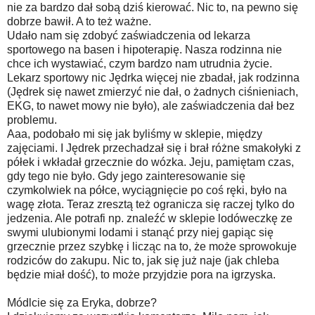
nie za bardzo dał sobą dziś kierować. Nic to, na pewno się
dobrze bawił. A to też ważne.
Udało nam się zdobyć zaświadczenia od lekarza
sportowego na basen i hipoterapię. Nasza rodzinna nie
chce ich wystawiać, czym bardzo nam utrudnia życie.
Lekarz sportowy nic Jędrka więcej nie zbadał, jak rodzinna
(Jędrek się nawet zmierzyć nie dał, o żadnych ciśnieniach,
EKG, to nawet mowy nie było), ale zaświadczenia dał bez
problemu.
Aaa, podobało mi się jak byliśmy w sklepie, między
zajęciami. I Jędrek przechadzał się i brał różne smakołyki z
półek i wkładał grzecznie do wózka. Jeju, pamiętam czas,
gdy tego nie było. Gdy jego zainteresowanie się
czymkolwiek na półce, wyciągnięcie po coś ręki, było na
wagę złota. Teraz zresztą też ogranicza się raczej tylko do
jedzenia. Ale potrafi np. znaleźć w sklepie lodóweczkę ze
swymi ulubionymi lodami i stanąć przy niej gapiąc się
grzecznie przez szybkę i licząc na to, że może sprowokuje
rodziców do zakupu. Nic to, jak się już naje (jak chleba
będzie miał dość), to może przyjdzie pora na igrzyska.
Módlcie się za Eryka, dobrze?