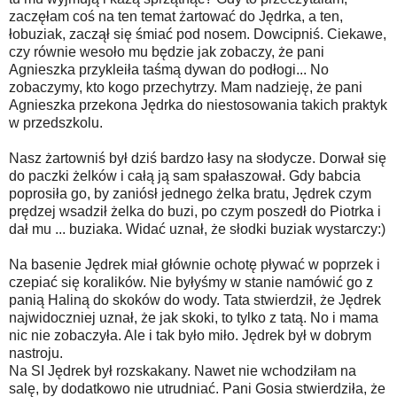
zaczęłam coś na ten temat żartować do Jędrka, a ten,
łobuziak, zaczął się śmiać pod nosem. Dowcipniś. Ciekawe,
czy równie wesoło mu będzie jak zobaczy, że pani
Agnieszka przykleiła taśmą dywan do podłogi... No
zobaczymy, kto kogo przechytrzy. Mam nadzieję, że pani
Agnieszka przekona Jędrka do niestosowania takich praktyk
w przedszkolu.
Nasz żartowniś był dziś bardzo łasy na słodycze. Dorwał się
do paczki żelków i całą ją sam spałaszował. Gdy babcia
poprosiła go, by zaniósł jednego żelka bratu, Jędrek czym
prędzej wsadził żelka do buzi, po czym poszedł do Piotrka i
dał mu ... buziaka. Widać uznał, że słodki buziak wystarczy:)
Na basenie Jędrek miał głównie ochotę pływać w poprzek i
czepiać się koralików. Nie byłyśmy w stanie namówić go z
panią Haliną do skoków do wody. Tata stwierdził, że Jędrek
najwidoczniej uznał, że jak skoki, to tylko z tatą. No i mama
nic nie zobaczyła. Ale i tak było miło. Jędrek był w dobrym
nastroju.
Na SI Jędrek był rozskakany. Nawet nie wchodziłam na
salę, by dodatkowo nie utrudniać. Pani Gosia stwierdziła, że