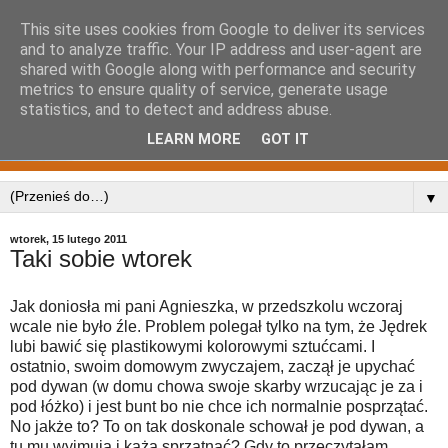
This site uses cookies from Google to deliver its services
and to analyze traffic. Your IP address and user-agent are
shared with Google along with performance and security
metrics to ensure quality of service, generate usage
statistics, and to detect and address abuse.
LEARN MORE
GOT IT
▼
wtorek, 15 lutego 2011
Taki sobie wtorek
Jak doniosła mi pani Agnieszka, w przedszkolu wczoraj
wcale nie było źle. Problem polegał tylko na tym, że Jędrek
lubi bawić się plastikowymi kolorowymi sztućcami. I
ostatnio, swoim domowym zwyczajem, zaczął je upychać
pod dywan (w domu chowa swoje skarby wrzucając je za i
pod łóżko) i jest bunt bo nie chce ich normalnie posprzątać.
No jakże to? To on tak doskonale schował je pod dywan, a
tu mu wyjmują i każą sprzątnąć? Gdy to przeczytałam,