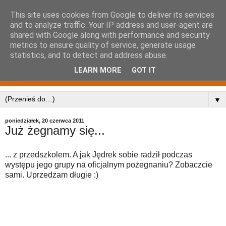
This site uses cookies from Google to deliver its services
and to analyze traffic. Your IP address and user-agent are
shared with Google along with performance and security
metrics to ensure quality of service, generate usage
statistics, and to detect and address abuse.
LEARN MORE
GOT IT
▼
poniedziałek, 20 czerwca 2011
Już żegnamy się...
... z przedszkolem. A jak Jędrek sobie radził podczas
występu jego grupy na oficjalnym pożegnaniu? Zobaczcie
sami. Uprzedzam długie :)