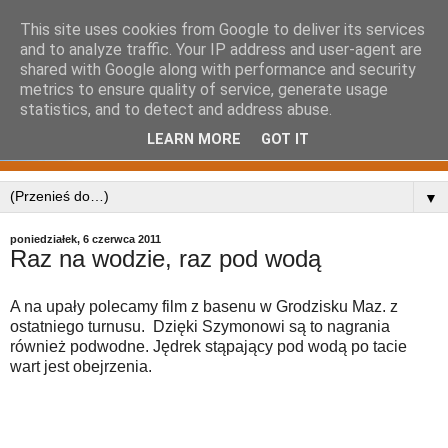
This site uses cookies from Google to deliver its services
and to analyze traffic. Your IP address and user-agent are
shared with Google along with performance and security
metrics to ensure quality of service, generate usage
statistics, and to detect and address abuse.
LEARN MORE
GOT IT
▼
poniedziałek, 6 czerwca 2011
Raz na wodzie, raz pod wodą
A na upały polecamy film z basenu w Grodzisku Maz. z
ostatniego turnusu. Dzięki Szymonowi są to nagrania
również podwodne. Jędrek stąpający pod wodą po tacie
wart jest obejrzenia.