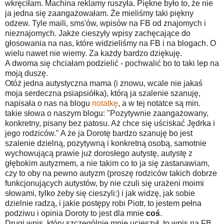
wkręciłam. Machina reklamy ruszyła. Piękne było to, że nie
ja jedna się zaangażowałam. Że mieliśmy taki piękny
odzew. Tyle maili, sms'ów, wpisów na FB od znajomych i
nieznajomych. Jakże cieszyły wpisy zachęcające do
głosowania na nas, które widzieliśmy na FB i na blogach. O
wielu nawet nie wiemy. Za każdy bardzo dziękuję.
A dwoma się chciałam podzielić - pochwalić bo to taki lep na
moją duszę.
Otóż jedna autystyczna mama (i znowu, wcale nie jakaś
moja serdeczna psiapsiółka), którą ja szalenie szanuję,
napisała o nas na blogu
notatkę
, a w tej notatce są min.
takie słowa o naszym blogu: "Pozytywnie zaangażowany,
konkretny, pisany bez patosu. Aż chce się uściskać Jędrka i
jego rodziców." A że ja Dorotę bardzo szanuję bo jest
szalenie dzielną, pozytywną i konkretną osobą, samotnie
wychowującą prawie już dorosłego autystę, autystę z
głębokim autyzmem, a nie takim co to ja się zastanawiam,
czy to oby na pewno autyzm (proszę rodziców takich dobrze
funkcjonujących autystów, by nie czuli się urażeni moimi
słowami, tylko żeby się cieszyli:) i jak widzę, jak sobie
dzielnie radzą, i jakie postępy robi Piotr, to jestem pełna
podziwu i opinia Doroty to jest dla mnie
coś
.
Drugi wpis, który szczególnie mnie ucieszył, to wpis na FB