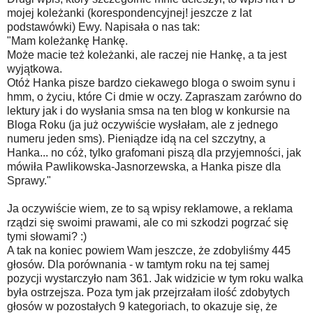
mojej koleżanki (korespondencyjnej! jeszcze z lat
podstawówki) Ewy. Napisała o nas tak:
"Mam koleżankę Hankę.
Może macie też koleżanki, ale raczej nie Hankę, a ta jest
wyjątkowa.
Otóż Hanka pisze bardzo ciekawego bloga o swoim synu i
hmm, o życiu, które Ci dmie w oczy. Zapraszam zarówno do
lektury jak i do wysłania smsa na ten blog w konkursie na
Bloga Roku (ja już oczywiście wysłałam, ale z jednego
numeru jeden sms). Pieniądze idą na cel szczytny, a
Hanka... no cóż, tylko grafomani piszą dla przyjemności, jak
mówiła Pawlikowska-Jasnorzewska, a Hanka pisze dla
Sprawy."
Ja oczywiście wiem, ze to są wpisy reklamowe, a reklama
rządzi się swoimi prawami, ale co mi szkodzi pogrzać się
tymi słowami? :)
A tak na koniec powiem Wam jeszcze, że zdobyliśmy 445
głosów. Dla porównania - w tamtym roku na tej samej
pozycji wystarczyło nam 361. Jak widzicie w tym roku walka
była ostrzejsza. Poza tym jak przejrzałam ilość zdobytych
głosów w pozostałych 9 kategoriach, to okazuje się, że