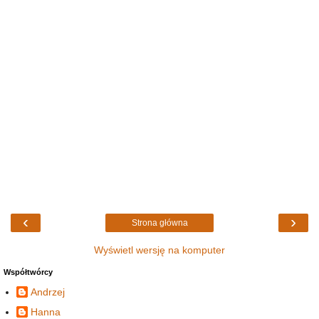
‹
›
Strona główna
Wyświetl wersję na komputer
Współtwórcy
Andrzej
Hanna