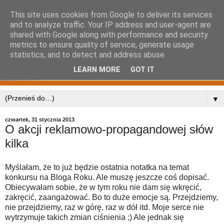
This site uses cookies from Google to deliver its services
and to analyze traffic. Your IP address and user-agent are
shared with Google along with performance and security
metrics to ensure quality of service, generate usage
statistics, and to detect and address abuse.
LEARN MORE
GOT IT
▼
czwartek, 31 stycznia 2013
O akcji reklamowo-propagandowej słów
kilka
Myślałam, że to już będzie ostatnia notatka na temat
konkursu na Bloga Roku. Ale muszę jeszcze coś dopisać.
Obiecywałam sobie, że w tym roku nie dam się wkręcić,
zakręcić, zaangażować. Bo to duże emocje są. Przejdziemy,
nie przejdziemy, raz w górę, raz w dół itd. Moje serce nie
wytrzymuje takich zmian ciśnienia ;) Ale jednak się