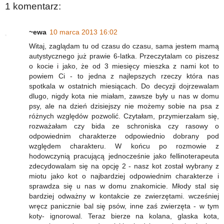
1 komentarz:
~ewa
10 marca 2013 16:02
Witaj, zaglądam tu od czasu do czasu, sama jestem mamą
autystycznego już prawie 6-latka. Przeczytalam co piszesz
o kocie i jako, że od 3 miesięcy mieszka z nami kot to
powiem Ci - to jedna z najlepszych rzeczy która nas
spotkala w ostatnich miesiącach. Do decyzji dojrzewalam
dlugo, nigdy kota nie miałam, zawsze były u nas w domu
psy, ale na dzień dzisiejszy nie możemy sobie na psa z
różnych względów pozwolić. Czytałam, przymierzałam się,
rozważałam czy bida ze schroniska czy rasowy o
odpowiednim charakterze odpowiednio dobrany pod
względem charakteru. W końcu po rozmowie z
hodowczynią pracującą jednocześnie jako fellinoterapeuta
zdecydowalam się na opcję 2 - nasz kot został wybrany z
miotu jako kot o najbardziej odpowiednim charakterze i
sprawdza się u nas w domu znakomicie. Młody stal się
bardziej odważny w kontakcie ze zwierzętami. wcześniej
wręcz panicznie bal się psów, inne zaś zwierzęta - w tym
koty- ignorowal. Teraz bierze na kolana, glaska kota,