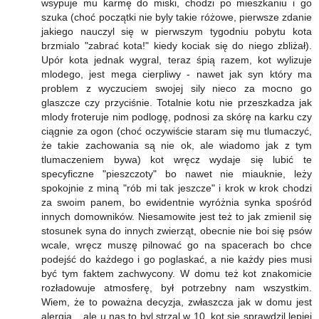
wsypuje mu karmę do miski, chodzi po mieszkaniu i go
szuka (choć początki nie byly takie różowe, pierwsze zdanie
jakiego nauczyl się w pierwszym tygodniu pobytu kota
brzmialo "zabrać kota!" kiedy kociak się do niego zbliżał).
Upór kota jednak wygral, teraz śpią razem, kot wylizuje
mlodego, jest mega cierpliwy - nawet jak syn który ma
problem z wyczuciem swojej sily nieco za mocno go
glaszcze czy przyciśnie. Totalnie kotu nie przeszkadza jak
mlody froteruje nim podlogę, podnosi za skórę na karku czy
ciągnie za ogon (choć oczywiście staram się mu tlumaczyć,
że takie zachowania są nie ok, ale wiadomo jak z tym
tlumaczeniem bywa) kot wręcz wydaje się lubić te
specyficzne "pieszczoty" bo nawet nie miauknie, leży
spokojnie z miną "rób mi tak jeszcze" i krok w krok chodzi
za swoim panem, bo ewidentnie wyróżnia synka spośród
innych domowników. Niesamowite jest też to jak zmienil się
stosunek syna do innych zwierząt, obecnie nie boi się psów
wcale, wręcz muszę pilnować go na spacerach bo chce
podejść do każdego i go poglaskać, a nie każdy pies musi
być tym faktem zachwycony. W domu też kot znakomicie
rozładowuje atmosferę, był potrzebny nam wszystkim.
Wiem, że to poważna decyzja, zwłaszcza jak w domu jest
alergia... ale u nas to byl strzal w 10, kot się sprawdzil lepiej