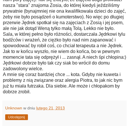
nasza "stara" znajoma Zosia, do której kiedyś jeździliśmy
prywatnie (bynajmniej nie ona kwalifikowała dzieci do zajęć,
żeby nie było posądzeń o kumoterstwo). No więc po długiej
przerwie Jędrek spotkał się na zajęciach z Zosią i jej psem,
ale nie jak dotąd Weną tylko małą Tolą. Lekko nie było.
Sala, w której pełno było różności, dostarczała Jędrkowi tylu
bodźców i wrażeń, że ciężko było nad nim zapanować i
spowodować by robił coś, co chciał terapeuta a nie Jędrek.
Jak to w końcu wyszło, nie wiem do końca, bo w pewnym
momencie tata się odprężył i ... zasnął. A niech śpi chłopina:)
Jędrkowi dobrze było tak czy siak bo wrócił do domu
zadowolony wielce.
A mnie się coraz bardziej chce ... kota. Gdyby nie kuweta i
problemy z nią związane oraz alergia Piotra, to jak nic bym
już tu miała futrzaka. Dla siebie. Ale może i chłopakom by
dobrze zrobił.
Unknown
w dniu
lutego 21, 2013
Udostępnij