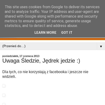
This site uses cookies from Google to deliver its services
and to analyze traffic. Your IP address and user-agent are
shared with Google along with performance and security
metrics to ensure quality of service, generate usage
statistics, and to detect and address abuse.
LEARN MORE
GOT IT
▼
poniedziałek, 17 czerwca 2013
Uwaga Śledzie, Jędrek jedzie :)
Dla tych, co nie korzystają z facebooka i jeszcze nie
widzieli.