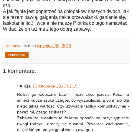
sza.
A jak fajnie jest popatrzeć na chłopaków naszych dwóch, jak
się razem bawią, gałganią (takie przewalanki, ganianie się,
łaskotanie itd.) I wcale nie muszę Piotrka do tego namawiać.
Widać, że on też ma z tego dobrą zabawę.
Unknown
w dniu
września 30, 2013
Udostępnij
1 komentarz:
~Alicja
15 listopada 2015 02:15
Rower go widocznie bawi - może chce jeździć. Kosz na
śmieci -może szuka czegoś, co wyrzuciliście, a co miało dla
niego jakąś wartość. Czy używacie tablicy komunikacyjnej -
pokaż mi, czego szukasz?
Zabawa ze światłem to świetny sposób na przyciągniecie
uwagi rodzica, droczy się z wami. Powtarza zachowanie,
dzięki którym przyciągnął waszą uwagę:)