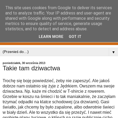
This site uses cookies from Google to deliver its services
and to analyze traffic. Your IP address and user-agent are
shared with Google along with performance and security
metrics to ensure quality of service, generate usage
statistics, and to detect and address abuse.
LEARN MORE
GOT IT
▼
poniedziałek, 30 września 2013
Takie tam dziwactwa
Trochę się boję powiedzieć, żeby nie zapeszyć. Ale jakoś
dobrze nam ostatnio się żyje z Jędrkiem. Owszem ma swoje
dziwactwa. Np. każe mi chodzić w T-shircie z rowerem.
Grzebie w koszu na śmieci i to tak maniakalnie, że zaczęłam
trzymać odpadki na klatce schodowej (za drzwiami). Gasi
światło, jak chcemy by było zapalone, albo odwrotnie świeci
w biały dzień. Ale to wszystko da się przeżyć. I nawet mieć
osobiste plany życiowe, o których na razie publicznie cicho