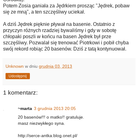
Potem Zosia ganiała za Jędrkiem prosząc "Jędrek, pobaw
się ze mną", a ten szczęśliwy uciekał.
A dziś Jędrek pięknie pływał na basenie. Ostatnio z
przyczyn różnych rzadziej bywaliśmy i gdy w sobotę
chłopaki poszli w końcu na basen Jędrek był prze
szczęśliwy. Pozwalał się trenować Piotrkowi i pobił chyba
swój rekord robiąc 20 basenów. Dziś z tatą kontynuował.
Unknown
w dniu
grudnia 03, 2013
Udostępnij
1 komentarz:
~marta
3 grudnia 2013 20:05
20 basenów!!! o matko!! gratuluje.
masz niezwykłego syna.
http://serce-antka.blog.onet.pl/