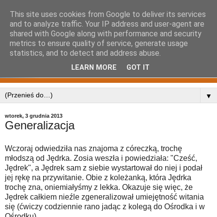
This site uses cookies from Google to deliver its services
and to analyze traffic. Your IP address and user-agent are
shared with Google along with performance and security
metrics to ensure quality of service, generate usage
statistics, and to detect and address abuse.
LEARN MORE
GOT IT
▼
wtorek, 3 grudnia 2013
Generalizacja
Wczoraj odwiedziła nas znajoma z córeczką, trochę
młodszą od Jędrka. Zosia weszła i powiedziała: "Cześć,
Jędrek", a Jędrek sam z siebie wystartował do niej i podał
jej rękę na przywitanie. Obie z koleżanką, która Jędrka
trochę zna, oniemiałyśmy z lekka. Okazuje się więc, że
Jędrek całkiem nieźle zgeneralizował umiejętność witania
się (ćwiczy codziennie rano jadąc z kolegą do Ośrodka i w
Ośrodku).