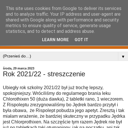
This site uses cookies from Google to deliver its services
and to analyze traffic. Your IP address and user-agent are
shared with Google along with performance and security
metrics to ensure quality of service, generate usage
statistics, and to detect and address abuse.
LEARN MORE
GOT IT
▼
środa, 29 marca 2023
Rok 2021/22 - streszczenie
Ubiegły rok szkolny 2021/22 był już trochę lepszy,
spokojniejszy. Wróciliśmy do regularnego brania leku
Chlorothixen 50 (duża dawka), 2 tabletki rano, 1 wieczorem.
Z Rispoleptu zrezygnowaliśmy bo Jędrek bardzo przytył i
była obawa, że Rispolept pobudza jego apetyt. Zresztą i tak
miałam wrażenie, że bardziej skuteczny w przypadku Jędrka
jest Chlorprothixen. Na szczęście tym razem Jędrek nie był
już po tabletkach taki otumaniony, jak na początku, ani tak