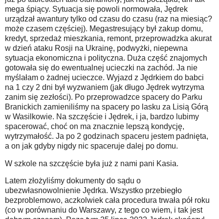
mega śpiący. Sytuacja się powoli normowała, Jędrek
urządzał awantury tylko od czasu do czasu (raz na miesiąc?
może czasem częściej). Megastresujący był zakup domu,
kredyt, sprzedaż mieszkania, remont, przeprowadzka akurat
w dzień ataku Rosji na Ukrainę, podwyżki, niepewna
sytuacja ekonomiczna i polityczna. Duża część znajomych
gotowała się do ewentualnej ucieczki na zachód. Ja nie
myślałam o żadnej ucieczce. Wyjazd z Jędrkiem do babci
na 1 czy 2 dni był wyzwaniem (jak długo Jędrek wytrzyma
zanim się zezłości). Po przeprowadzce spacery do Parku
Branickich zamieniliśmy na spacery po lasku za Lisią Górą
w Wasilkowie. Na szczęście i Jędrek, i ja, bardzo lubimy
spacerować, choć on ma znacznie lepszą kondycję,
wytrzymałość. Ja po 2 godzinach spaceru jestem padnięta,
a on jak gdyby nigdy nic spaceruje dalej po domu.
W szkole na szczęście była już z nami pani Kasia.
Latem złożyliśmy dokumenty do sądu o
ubezwłasnowolnienie Jędrka. Wszystko przebiegło
bezproblemowo, aczkolwiek cała procedura trwała pół roku
(co w porównaniu do Warszawy, z tego co wiem, i tak jest