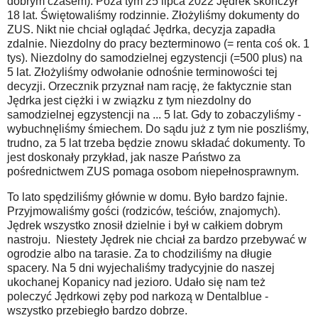
dobrym czasem). Poza tym 25 lipca 2022 Jędrek skończył
18 lat. Świętowaliśmy rodzinnie. Złożyliśmy dokumenty do
ZUS. Nikt nie chciał oglądać Jędrka, decyzja zapadła
zdalnie. Niezdolny do pracy bezterminowo (= renta coś ok. 1
tys). Niezdolny do samodzielnej egzystencji (=500 plus) na
5 lat. Złożyliśmy odwołanie odnośnie terminowości tej
decyzji. Orzecznik przyznał nam rację, że faktycznie stan
Jędrka jest ciężki i w związku z tym niezdolny do
samodzielnej egzystencji na ... 5 lat. Gdy to zobaczyliśmy -
wybuchnęliśmy śmiechem. Do sądu już z tym nie poszliśmy,
trudno, za 5 lat trzeba będzie znowu składać dokumenty. To
jest doskonały przykład, jak nasze Państwo za
pośrednictwem ZUS pomaga osobom niepełnosprawnym.
To lato spędziliśmy głównie w domu. Było bardzo fajnie.
Przyjmowaliśmy gości (rodziców, teściów, znajomych).
Jędrek wszystko znosił dzielnie i był w całkiem dobrym
nastroju. Niestety Jędrek nie chciał za bardzo przebywać w
ogrodzie albo na tarasie. Za to chodziliśmy na długie
spacery. Na 5 dni wyjechaliśmy tradycyjnie do naszej
ukochanej Kopanicy nad jezioro. Udało się nam też
poleczyć Jędrkowi zęby pod narkozą w Dentalblue -
wszystko przebiegło bardzo dobrze.