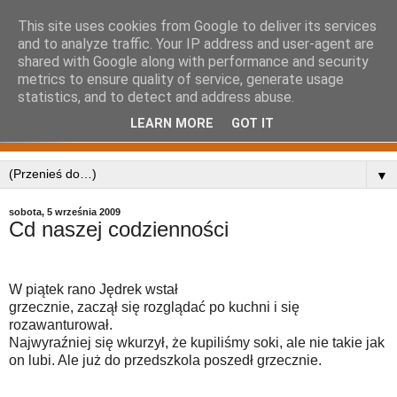
This site uses cookies from Google to deliver its services
and to analyze traffic. Your IP address and user-agent are
shared with Google along with performance and security
metrics to ensure quality of service, generate usage
statistics, and to detect and address abuse.
LEARN MORE
GOT IT
▼
sobota, 5 września 2009
Cd naszej codzienności
W piątek rano Jędrek wstał
grzecznie, zaczął się rozglądać po kuchni i się
rozawanturował.
Najwyraźniej się wkurzył, że kupiliśmy soki, ale nie takie jak
on lubi. Ale już do przedszkola poszedł grzecznie.