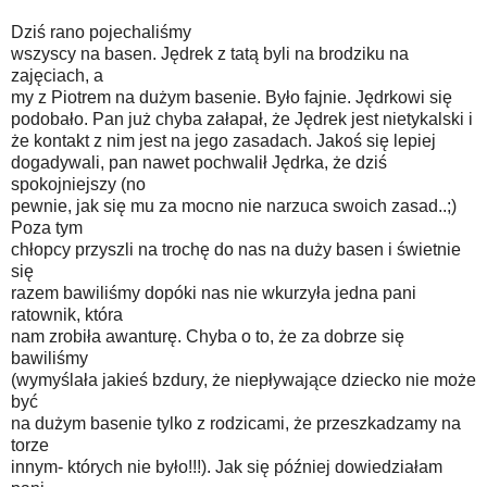
Dziś rano pojechaliśmy
wszyscy na basen. Jędrek z tatą byli na brodziku na
zajęciach, a
my z Piotrem na dużym basenie. Było fajnie. Jędrkowi się
podobało. Pan już chyba załapał, że Jędrek jest nietykalski i
że kontakt z nim jest na jego zasadach. Jakoś się lepiej
dogadywali, pan nawet pochwalił Jędrka, że dziś
spokojniejszy (no
pewnie, jak się mu za mocno nie narzuca swoich zasad..;)
Poza tym
chłopcy przyszli na trochę do nas na duży basen i świetnie
się
razem bawiliśmy dopóki nas nie wkurzyła jedna pani
ratownik, która
nam zrobiła awanturę. Chyba o to, że za dobrze się
bawiliśmy
(wymyślała jakieś bzdury, że niepływające dziecko nie może
być
na dużym basenie tylko z rodzicami, że przeszkadzamy na
torze
innym- których nie było!!!). Jak się później dowiedziałam