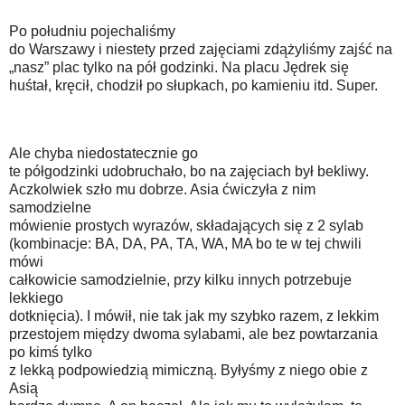
Po południu pojechaliśmy
do Warszawy i niestety przed zajęciami zdążyliśmy zajść na
„nasz” plac tylko na pół godzinki. Na placu Jędrek się
huśtał, kręcił, chodził po słupkach, po kamieniu itd. Super.
Ale chyba niedostatecznie go
te półgodzinki udobruchało, bo na zajęciach był bekliwy.
Aczkolwiek szło mu dobrze. Asia ćwiczyła z nim
samodzielne
mówienie prostych wyrazów, składających się z 2 sylab
(kombinacje: BA, DA, PA, TA, WA, MA bo te w tej chwili
mówi
całkowicie samodzielnie, przy kilku innych potrzebuje
lekkiego
dotknięcia). I mówił, nie tak jak my szybko razem, z lekkim
przestojem między dwoma sylabami, ale bez powtarzania
po kimś tylko
z lekką podpowiedzią mimiczną. Byłyśmy z niego obie z
Asią