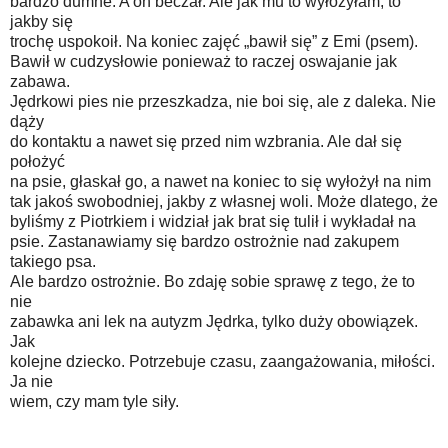
bardzo dumne. A on beczał. Ale jak mu to wyłożyłam, to
jakby się
trochę uspokoił. Na koniec zajęć „bawił się” z Emi (psem).
Bawił w cudzysłowie ponieważ to raczej oswajanie jak
zabawa.
Jędrkowi pies nie przeszkadza, nie boi się, ale z daleka. Nie
dąży
do kontaktu a nawet się przed nim wzbrania. Ale dał się
położyć
na psie, głaskał go, a nawet na koniec to się wyłożył na nim
tak jakoś swobodniej, jakby z własnej woli. Może dlatego, że
byliśmy z Piotrkiem i widział jak brat się tulił i wykładał na
psie. Zastanawiamy się bardzo ostrożnie nad zakupem
takiego psa.
Ale bardzo ostrożnie. Bo zdaję sobie sprawę z tego, że to
nie
zabawka ani lek na autyzm Jędrka, tylko duży obowiązek.
Jak
kolejne dziecko. Potrzebuje czasu, zaangażowania, miłości.
Ja nie
wiem, czy mam tyle siły.