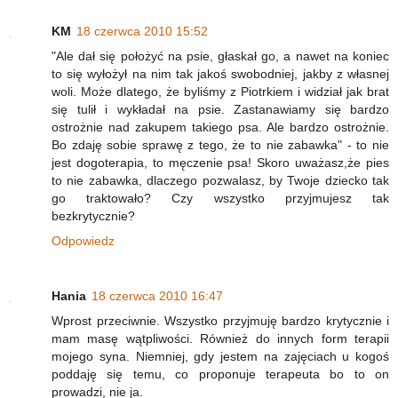
KM
18 czerwca 2010 15:52
"Ale dał się położyć na psie, głaskał go, a nawet na koniec
to się wyłożył na nim tak jakoś swobodniej, jakby z własnej
woli. Może dlatego, że byliśmy z Piotrkiem i widział jak brat
się tulił i wykładał na psie. Zastanawiamy się bardzo
ostrożnie nad zakupem takiego psa. Ale bardzo ostrożnie.
Bo zdaję sobie sprawę z tego, że to nie zabawka" - to nie
jest dogoterapia, to męczenie psa! Skoro uważasz,że pies
to nie zabawka, dlaczego pozwalasz, by Twoje dziecko tak
go traktowało? Czy wszystko przyjmujesz tak
bezkrytycznie?
Odpowiedz
Hania
18 czerwca 2010 16:47
Wprost przeciwnie. Wszystko przyjmuję bardzo krytycznie i
mam masę wątpliwości. Również do innych form terapii
mojego syna. Niemniej, gdy jestem na zajęciach u kogoś
poddaję się temu, co proponuje terapeuta bo to on
prowadzi, nie ja.