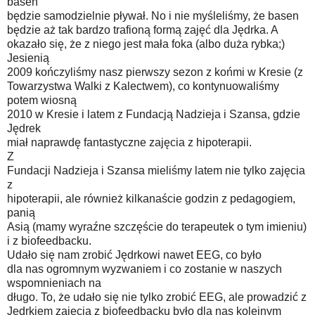
basen
będzie samodzielnie pływał. No i nie myśleliśmy, że basen
będzie aż tak bardzo trafioną formą zajęć dla Jędrka. A
okazało się, że z niego jest mała foka (albo duża rybka;)
Jesienią
2009 kończyliśmy nasz pierwszy sezon z końmi w Kresie (z
Towarzystwa Walki z Kalectwem), co kontynuowaliśmy
potem wiosną
2010 w Kresie i latem z Fundacją Nadzieja i Szansa, gdzie
Jędrek
miał naprawdę fantastyczne zajęcia z hipoterapii.
Z
Fundacji Nadzieja i Szansa mieliśmy latem nie tylko zajęcia
z
hipoterapii, ale również kilkanaście godzin z pedagogiem,
panią
Asią (mamy wyraźne szczęście do terapeutek o tym imieniu)
i z biofeedbacku.
Udało się nam zrobić Jędrkowi nawet EEG, co było
dla nas ogromnym wyzwaniem i co zostanie w naszych
wspomnieniach na
długo. To, że udało się nie tylko zrobić EEG, ale prowadzić z
Jędrkiem zajęcia z biofeedbacku było dla nas kolejnym