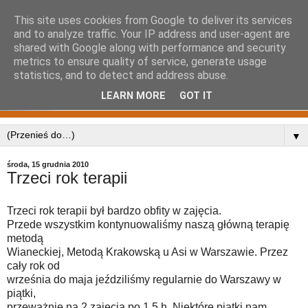
This site uses cookies from Google to deliver its services
and to analyze traffic. Your IP address and user-agent are
shared with Google along with performance and security
metrics to ensure quality of service, generate usage
statistics, and to detect and address abuse.
LEARN MORE
GOT IT
▼
środa, 15 grudnia 2010
Trzeci rok terapii
Trzeci rok terapii był bardzo obfity w zajęcia.
Przede wszystkim kontynuowaliśmy naszą główną terapię
metodą
Wianeckiej, Metodą Krakowską u Asi w Warszawie. Przez
cały rok od
września do maja jeździliśmy regularnie do Warszawy w
piątki,
przeważnie na 2 zajęcia po 1,5 h. Niektóre piątki nam