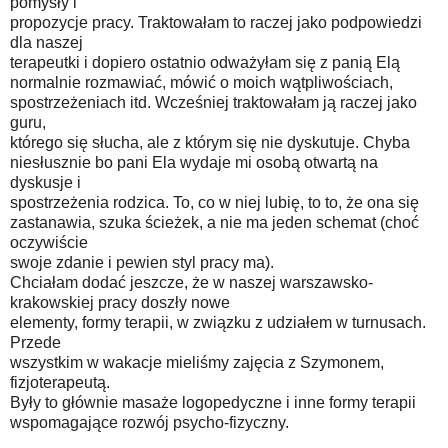
pomysły i
propozycje pracy. Traktowałam to raczej jako podpowiedzi
dla naszej
terapeutki i dopiero ostatnio odważyłam się z panią Elą
normalnie rozmawiać, mówić o moich wątpliwościach,
spostrzeżeniach itd. Wcześniej traktowałam ją raczej jako
guru,
którego się słucha, ale z którym się nie dyskutuje. Chyba
niesłusznie bo pani Ela wydaje mi osobą otwartą na
dyskusje i
spostrzeżenia rodzica. To, co w niej lubię, to to, że ona się
zastanawia, szuka ścieżek, a nie ma jeden schemat (choć
oczywiście
swoje zdanie i pewien styl pracy ma).
Chciałam dodać jeszcze, że w naszej warszawsko-
krakowskiej pracy doszły nowe
elementy, formy terapii, w związku z udziałem w turnusach.
Przede
wszystkim w wakacje mieliśmy zajęcia z Szymonem,
fizjoterapeutą.
Były to głównie masaże logopedyczne i inne formy terapii
wspomagające rozwój psycho-fizyczny.