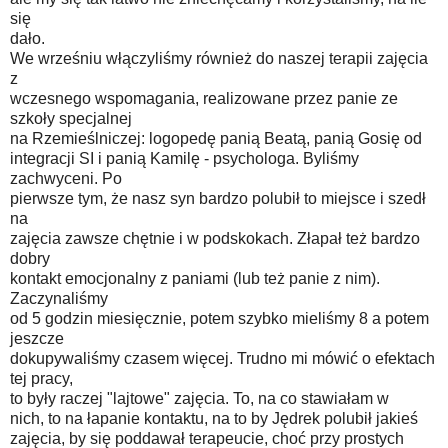
się
dało.
We wrześniu włączyliśmy również do naszej terapii zajęcia
z
wczesnego wspomagania, realizowane przez panie ze
szkoły specjalnej
na Rzemieślniczej: logopedę panią Beatą, panią Gosię od
integracji SI i panią Kamilę - psychologa. Byliśmy
zachwyceni. Po
pierwsze tym, że nasz syn bardzo polubił to miejsce i szedł
na
zajęcia zawsze chętnie i w podskokach. Złapał też bardzo
dobry
kontakt emocjonalny z paniami (lub też panie z nim).
Zaczynaliśmy
od 5 godzin miesięcznie, potem szybko mieliśmy 8 a potem
jeszcze
dokupywaliśmy czasem więcej. Trudno mi mówić o efektach
tej pracy,
to były raczej "lajtowe" zajęcia. To, na co stawiałam w
nich, to na łapanie kontaktu, na to by Jędrek polubił jakieś
zajęcia, by się poddawał terapeucie, choć przy prostych