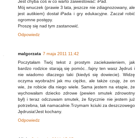
Jest chyba coś w co warto zaiwestować: iPad.
Mój wnuczek (prawie 3 lata, jeszcze nie zdiagnozowany, ale
jest autikiem) dostał iPada i gry edukacyjne. Zaczał robić
ogromne postępy.
Proszę się nad tym zastanowić.
Odpowiedz
malgorzata
7 maja 2011 11:42
Poczytałam Twój tekst z prostym zaciekawieniem, jak
bardzo rodzice starają się pomóc...fajny ten wasz Jędruś i
nie wiadomo dlaczego taki (kiedyś się dowiecie). Widzę
oczyma wyobraźni jak mu ciężko, ale także czuję, że on
wie, że robicie dla niego wiele. Sama jestem na etapie, że
wychowałam dziecko zdrowe (pewien smutek zdrowotny
był) i teraz odczuwam smutek, że fizycznie nie jestem już
potrzebna, tak namacalnie.Trzymam kciuki za deszczowego
Jędrusia!Jest kochany.
Odpowiedz