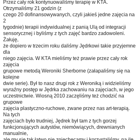
Przez cały rok kontynuowaliśmy terapię w KTA.
Otrzymaliśmy 21 godzin (z
czego 20 dofinansowywanych, czyli jakieś jedne zajęcia na
2
tygodnie) terapii indywidualnej z panią Ulą od integracji
sensorycznej i byliśmy z tych zajęć bardzo zadowoleni.
Żałuję,
że dopiero w trzecim roku daliśmy Jędrkowi takie przyjemne
dla
niego zajęcia. W KTA mieliśmy też prawie przez cały rok
zajęcia
grupowe metodą Weroniki Sherborne (załapaliśmy się na
kolejne
dwie serie). Był to nasz drugi rok z Weroniką i widzieliśmy
wyraźny postęp w Jędrka zachowaniu na zajęciach, w jego
uczestnictwie. Wiosną 2010 zaczęliśmy też chodzić na
grupowe
zajęcia plastyczno-ruchowe, zwane przez nas art-terapią.
Na tych
zajęciach było trudniej, Jędrek był tam z tych gorzej
funkcjonujących autystów, niemówiących, drewnianych
manualnie,
ale my się tak łatwo nie zniechęcamy i korzystaliśmy, na ile