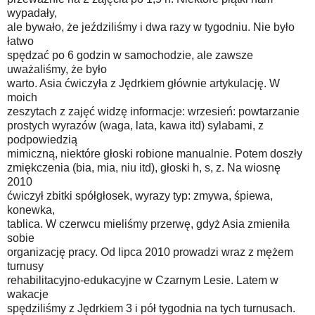
wypadały,
ale bywało, że jeździliśmy i dwa razy w tygodniu. Nie było
łatwo
spędzać po 6 godzin w samochodzie, ale zawsze
uważaliśmy, że było
warto. Asia ćwiczyła z Jędrkiem głównie artykulację. W
moich
zeszytach z zajęć widzę informacje: wrzesień: powtarzanie
prostych wyrazów (waga, lata, kawa itd) sylabami, z
podpowiedzią
mimiczną, niektóre głoski robione manualnie. Potem doszły
zmiękczenia (bia, mia, niu itd), głoski h, s, z. Na wiosnę
2010
ćwiczył zbitki spółgłosek, wyrazy typ: zmywa, śpiewa,
konewka,
tablica. W czerwcu mieliśmy przerwę, gdyż Asia zmieniła
sobie
organizację pracy. Od lipca 2010 prowadzi wraz z mężem
turnusy
rehabilitacyjno-edukacyjne w Czarnym Lesie. Latem w
wakacje
spędziliśmy z Jędrkiem 3 i pół tygodnia na tych turnusach.