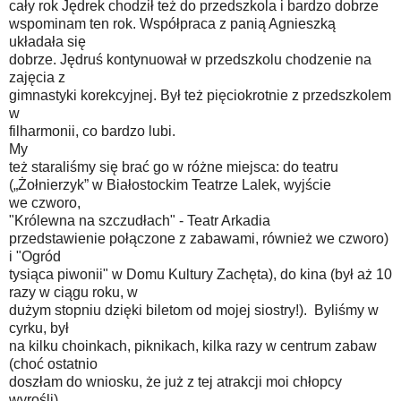
cały rok Jędrek chodził też do przedszkola i bardzo dobrze
wspominam ten rok. Współpraca z panią Agnieszką
układała się
dobrze. Jędruś kontynuował w przedszkolu chodzenie na
zajęcia z
gimnastyki korekcyjnej. Był też pięciokrotnie z przedszkolem
w
filharmonii, co bardzo lubi.
My
też staraliśmy się brać go w różne miejsca: do teatru
(„Żołnierzyk” w Białostockim Teatrze Lalek, wyjście
we czworo,
"Królewna na szczudłach" - Teatr Arkadia
przedstawienie połączone z zabawami, również we czworo)
i "Ogród
tysiąca piwonii" w Domu Kultury Zachęta), do kina (był aż 10
razy w ciągu roku, w
dużym stopniu dzięki biletom od mojej siostry!). Byliśmy w
cyrku, był
na kilku choinkach, piknikach, kilka razy w centrum zabaw
(choć ostatnio
doszłam do wniosku, że już z tej atrakcji moi chłopcy
wyrośli).