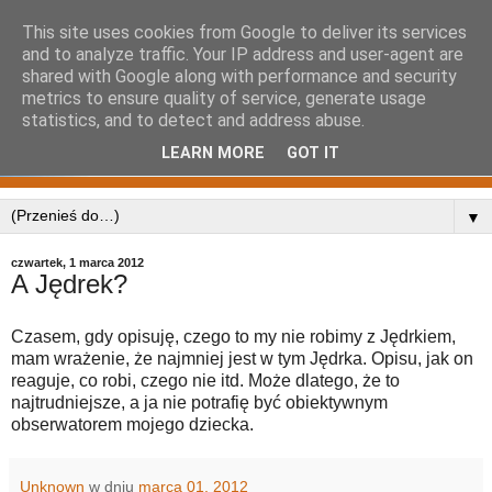
This site uses cookies from Google to deliver its services
and to analyze traffic. Your IP address and user-agent are
shared with Google along with performance and security
metrics to ensure quality of service, generate usage
statistics, and to detect and address abuse.
LEARN MORE
GOT IT
▼
czwartek, 1 marca 2012
A Jędrek?
Czasem, gdy opisuję, czego to my nie robimy z Jędrkiem,
mam wrażenie, że najmniej jest w tym Jędrka. Opisu, jak on
reaguje, co robi, czego nie itd. Może dlatego, że to
najtrudniejsze, a ja nie potrafię być obiektywnym
obserwatorem mojego dziecka.
Unknown
w dniu
marca 01, 2012