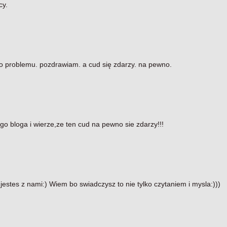
cy.
ego problemu. pozdrawiam. a cud się zdarzy. na pewno.
 bloga i wierze,ze ten cud na pewno sie zdarzy!!!
estes z nami:) Wiem bo swiadczysz to nie tylko czytaniem i mysla:)))