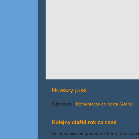
Nowszy post
Subskrybuj:
Komentarze do posta (Atom)
Kolejny ciężki rok za nami
Ostatnio pisałam ponad rok temu. Kronikars