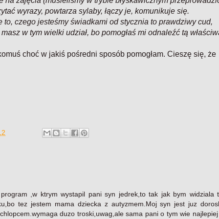
ie na zajęcia (musieliśmy w trybie błyskawicznym przeprowadzi
czytać wyrazy, powtarza sylaby, łączy je, komunikuje się.
e to, czego jesteśmy świadkami od stycznia to prawdziwy cud,
Ty masz w tym wielki udział, bo pomogłaś mi odnaleźć tą właściw
komuś choć w jakiś pośredni sposób pomogłam. Cieszę się, że
12
 program ,w ktrym wystapil pani syn jedrek,to tak jak bym widziala 
ku,bo tez jestem mama dziecka z autyzmem.Moj syn jest juz doros
 chlopcem.wymaga duzo troski,uwag,ale sama pani o tym wie najlepiej 