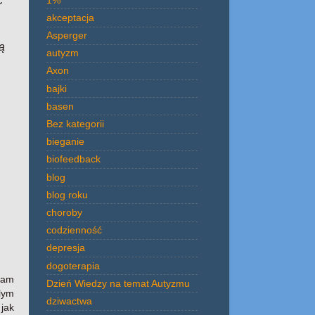
ć
akceptacja
Asperger
ą
autyzm
Axon
bajki
basen
Bez kategorii
bieganie
biofeedback
blog
blog roku
choroby
codzienność
depresja
dogoterapia
tam
Dzień Wiedzy na temat Autyzmu
lym
dziwactwa
jak