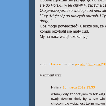
Cudem zgodziła się przyjąć go do sieb
się do Polski), w tej chwili P. zaczyna 
Oczywiście jeszcze wiele przed nim, al
który dzieje się na naszych oczach. I 
drogę."
Cóż mogę powiedzieć? Cieszę się, że 
komuś przytrafił się mały cud.
My na nasz wciąż czekamy:)
autor:
Unknown
w dniu
piątek, 16 marca 20
4 komentarze:
Halina
16 marca 2012 13:33
witam,kiedy zobaczylam w telewizji
swoje dzecko kiedy byl w tym wie
chlpcem ale wciaz jest takim malym