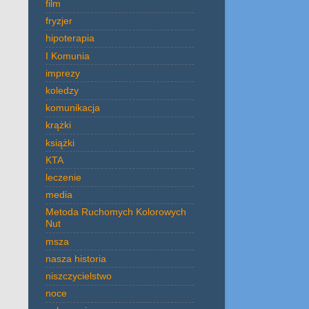
film
fryzjer
hipoterapia
I Komunia
imprezy
koledzy
komunikacja
krążki
książki
KTA
leczenie
media
Metoda Ruchomych Kolorowych
Nut
msza
nasza historia
niszczycielstwo
noce