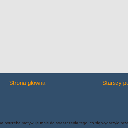
Strona główna
Starszy p
ka potrzeba motywuje mnie do streszczenia tego, co się wydarzyło prz