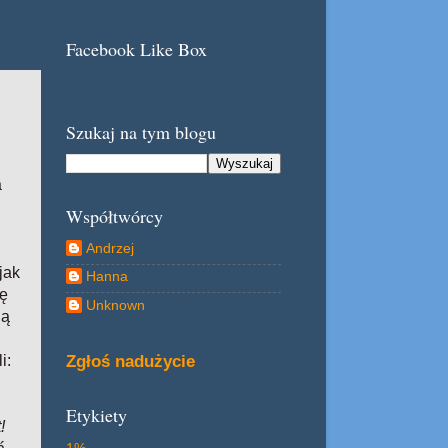
Facebook Like Box
Szukaj na tym blogu
a
Współtwórcy
Andrzej
jak
Hanna
ję
Unknown
ją
Zgłoś nadużycie
i:
Etykiety
!
1%