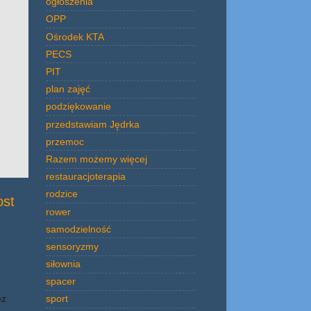
ogłoszenia
OPP
Ośrodek KTA
PECS
PIT
plan zajęć
podziękowanie
przedstawiam Jędrka
przemoc
Razem możemy więcej
restauracjoterapia
rodzice
ost
rower
samodzielność
sensoryzmy
siłownia
spacer
ez
sport