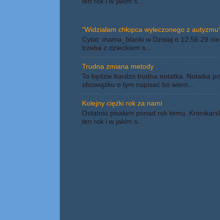
ten rok i w jakim s...
"Widziałam chłopca wyleczonego z autyzmu"
Cytat: mama_blanki w Dzisiaj o 12:56:29 nie 
trzeba z dzieckiem s...
Trudna zmiana metody
To będzie bardzo trudna notatka. Notatka p
obowiązku o tym napisać bo wiem...
Kolejny ciężki rok za nami
Ostatnio pisałam ponad rok temu. Kronikars
ten rok i w jakim s...