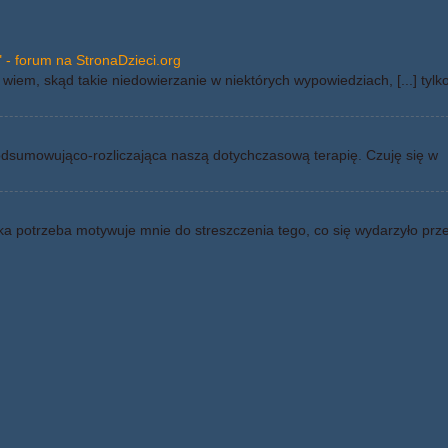
 - forum na StronaDzieci.org
wiem, skąd takie niedowierzanie w niektórych wypowiedziach, [...] tylk
odsumowująco-rozliczająca naszą dotychczasową terapię. Czuję się w
ka potrzeba motywuje mnie do streszczenia tego, co się wydarzyło prz