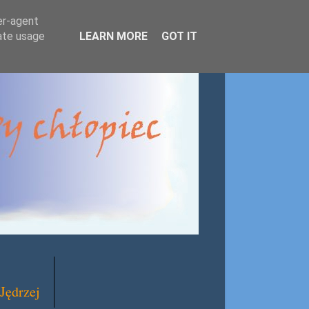
er-agent
rate usage
LEARN MORE
GOT IT
Jędrzej