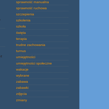
sprawność manualna
sprawność ruchowa
szczepienia
o
szkolenia
szkoła
święta
terapia
trudne zachowania
turnus
ez
umiejętności
umiejętności społeczne
wakacje
wybrane
zabawa
zabawki
zdjęcia
zmiany