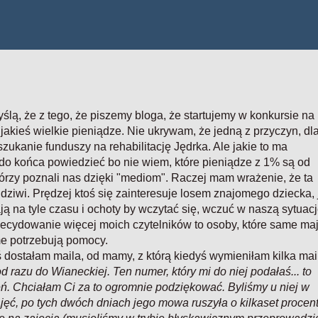
lą, że z tego, że piszemy bloga, że startujemy w konkursie na
 jakieś wielkie pieniądze. Nie ukrywam, że jedną z przyczyn, dl
szukanie funduszy na rehabilitację Jędrka. Ale jakie to ma
i do końca powiedzieć bo nie wiem, które pieniądze z 1% są od
órzy poznali nas dzięki "mediom". Raczej mam wrażenie, że ta
e dziwi. Prędzej ktoś się zainteresuje losem znajomego dziecka, 
ją na tyle czasu i ochoty by wczytać się, wczuć w naszą sytuac
decydowanie więcej moich czytelników to osoby, które same ma
me potrzebują pomocy.
ś dostałam maila, od mamy, z którą kiedyś wymieniłam kilka mail
 razu do Wianeckiej. Ten numer, który mi do niej podałaś... to
ń. Chciałam Ci za to ogromnie podziękować. Byliśmy u niej w
ajęć, po tych dwóch dniach jego mowa ruszyła o kilkaset procent