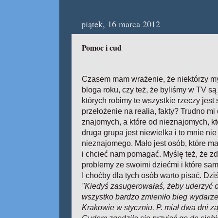
piątek, 16 marca 2012
Pomoc i cud
Czasem mam wrażenie, że niektórzy myś
bloga roku, czy też, że byliśmy w TV są
których robimy te wszystkie rzeczy jest 
przełożenie na realia, fakty? Trudno m
znajomych, a które od nieznajomych, kt
druga grupa jest niewielka i to mnie ni
nieznajomego. Mało jest osób, które ma
i chcieć nam pomagać. Myślę też, że z
problemy ze swoimi dziećmi i które sa
I choćby dla tych osób warto pisać. Dzi
"Kiedyś zasugerowałaś, żeby uderzyć od
wszystko bardzo zmieniło bieg wydarze
Krakowie w styczniu, P. miał dwa dni z