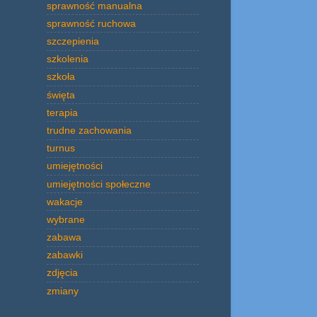
sprawność manualna
sprawność ruchowa
szczepienia
szkolenia
szkoła
święta
terapia
trudne zachowania
turnus
umiejętności
umiejętności społeczne
wakacje
wybrane
zabawa
zabawki
zdjęcia
zmiany