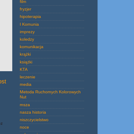
film
fryzjer
hipoterapia
I Komunia
imprezy
koledzy
komunikacja
krążki
książki
KTA
leczenie
ost
media
Metoda Ruchomych Kolorowych
Nut
msza
nasza historia
niszczycielstwo
ez
noce