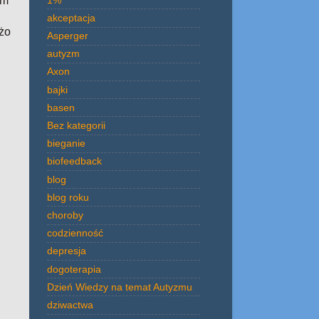
am
akceptacja
użo
Asperger
autyzm
Axon
bajki
basen
Bez kategorii
bieganie
biofeedback
blog
blog roku
choroby
codzienność
depresja
dogoterapia
Dzień Wiedzy na temat Autyzmu
dziwactwa