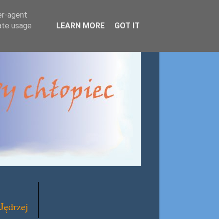
er-agent
rate usage
LEARN MORE
GOT IT
Jędrzej