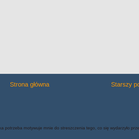
Strona główna
Starszy p
ka potrzeba motywuje mnie do streszczenia tego, co się wydarzyło prz