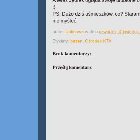
A teraz Jędrek ogląda swoje ulubione o
:)
PS. Dużo dziś uśmieszków, co? Staram s
nie myśleć.
autor:
Unknown
w dniu
czwartek, 4 kwietnia
Etykiety:
basen
,
Ośrodek KTA
Brak komentarzy:
Prześlij komentarz