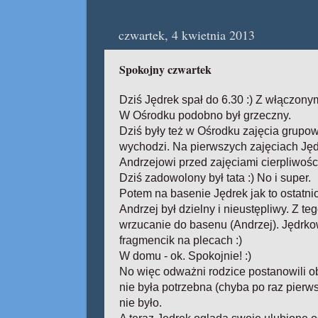
czwartek, 4 kwietnia 2013
Spokojny czwartek
Dziś Jędrek spał do 6.30 :) Z włączony
W Ośrodku podobno był grzeczny.
Dziś były też w Ośrodku zajęcia grupowe
wychodzi. Na pierwszych zajęciach Jędre
Andrzejowi przed zajęciami cierpliwości
Dziś zadowolony był tata :) No i super.
Potem na basenie Jędrek jak to ostatni
Andrzej był dzielny i nieustępliwy. Z te
wrzucanie do basenu (Andrzej). Jędrkow
fragmencik na plecach :)
W domu - ok. Spokojnie! :)
No więc odważni rodzice postanowili o
nie była potrzebna (chyba po raz pierw
nie było.