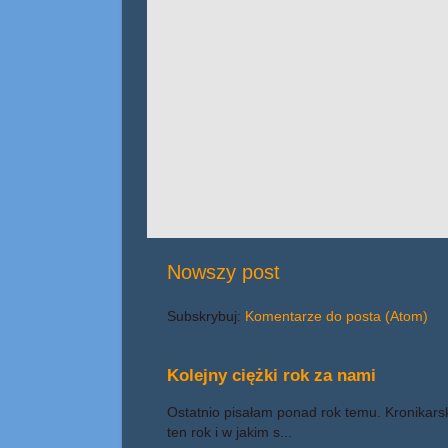
Nowszy post
Subskrybuj:
Komentarze do posta (Atom)
Kolejny ciężki rok za nami
Ostatnio pisałam ponad rok temu. Kronikars
ten rok i w jakim s...