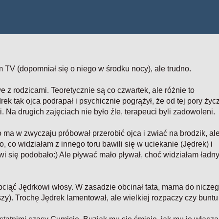
m TV (dopomniał się o niego w środku nocy), ale trudno.
 z rodzicami. Teoretycznie są co czwartek, ale różnie to
k tak ojca podrapał i psychicznie pogrążył, że od tej pory życ
. Na drugich zajęciach nie było źle, terapeuci byli zadowoleni.
o ma w zwyczaju próbował przerobić ojca i zwiać na brodzik, al
go, co widziałam z innego toru bawili się w uciekanie (Jędrek) i
i się podobało:) Ale pływać mało pływał, choć widziałam ładn
bciąć Jędrkowi włosy. W zasadzie obcinał tata, mama do nicze
szy). Trochę Jędrek lamentował, ale wielkiej rozpaczy czy buntu