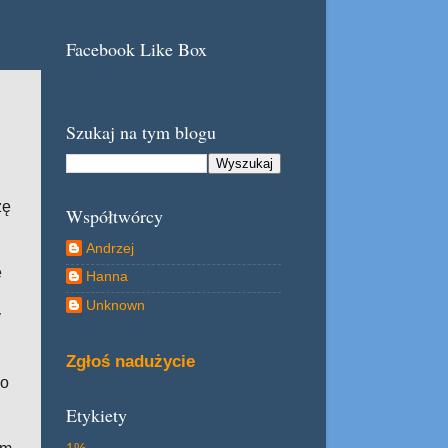
Facebook Like Box
Szukaj na tym blogu
zę
Współtwórcy
Andrzej
e
Hanna
Unknown
y
Zgłoś nadużycie
go
Etykiety
1%