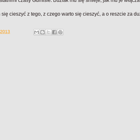
statnimi czasy Gumisie. Buziak mu się śmieje, jak mu je włącz
ię cieszyć z tego, z czego warto się cieszyć, a o reszcie za d
 2013